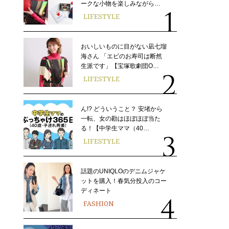
ークな小物を楽しみながら…
LIFESTYLE
おいしいものに目がない凪七瑠
海さん 「エビのお寿司は断然
生派です」【宝塚歌劇団O…
LIFESTYLE
ん!? どういうこと？ 安堵から
一転、女の勘はほぼほぼ当た
る！【中学生ママ（40…
LIFESTYLE
話題のUNIQLOのデニムジャケ
ットを購入！春気分投入のコー
ディネート
FASHION