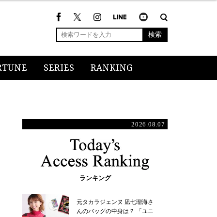
検索
RTUNE
SERIES
RANKING
2026.08.07
ランキング
元タカラジェンヌ 凪七瑠海さ
んのバッグの中身は？ 「ユニ