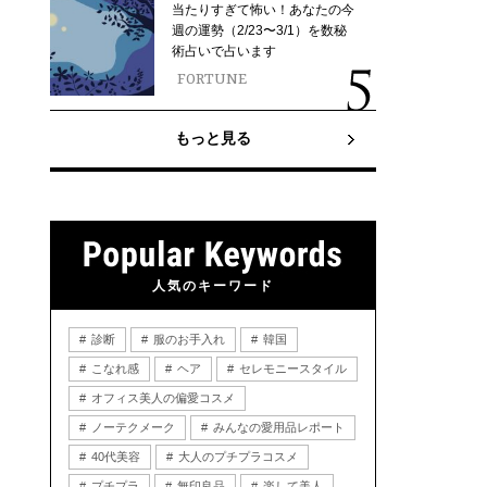
当たりすぎて怖い！あなたの今
週の運勢（2/23〜3/1）を数秘
術占いで占います
FORTUNE
もっと見る
人気のキーワード
診断
服のお手入れ
韓国
こなれ感
ヘア
セレモニースタイル
オフィス美人の偏愛コスメ
ノーテクメーク
みんなの愛用品レポート
40代美容
大人のプチプラコスメ
プチプラ
無印良品
楽して美人