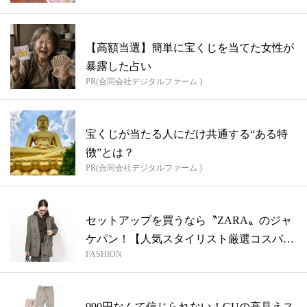
【高額当選】簡単に宝くじを当てた女性が
暴露した占い
PR(合同会社デジタルファーム )
宝くじが当たる人にだけ共通する“ある特
徴”とは？
PR(合同会社デジタルファーム )
セットアップを買うなら〝ZARA〟のジャ
ケパン！【人気スタイリスト厳選コスパ優
FASHION
良...
990円なんて信じられない！GUの高見えス