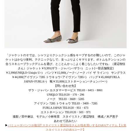
「ジャケットのそでは、シャツよりクシュクシュ感をキープするのが難しいので、このジャ
ケットはかなり便利。テクニックなしで、女っぷりよくキマります。ボトムもテンションの
合うスキニーブラックデニムを選び、とことんかっこよく着こなしたいですね」（渡辺智佳
さん）ジャケット￥9,991(ザラ・ジャパン<ザラ>) ニット[一部店舗限定]
￥2,990(UNIQLO<Uniqlo U>) パンツ￥15,000(ノーク<ノーク バイ ザ ライン>) サングラス
￥44,000(アイヴァン 7285 トウキョウ<アイヴァン 7285>) バッグ￥45,000(FURLA
JAPAN<FURLA>) 靴￥33,000(エストネーション<チェンバー>)
【問い合わせ先】
ザラ・ジャパン カスタマーサービス TEL03・6415・8061
UNIQLO TEL0120・170・296
ノーク TEL03・3669・5205
アイヴァン 7285 トウキョウ TEL03・3409・7285
FURLA JAPAN TEL0120・951・673
エストネーション TEL0120・503・971
撮影／田中麻以 モデル／小林有里 スタイリスト／渡辺智佳 構成／木戸恵子
あわせて読みたい
▶
バミューダパンツが復活⁉ スタイリスト渡辺知佳さんが指名買いするZARAアイテム【人気
スタイリストのZARAコーデ】