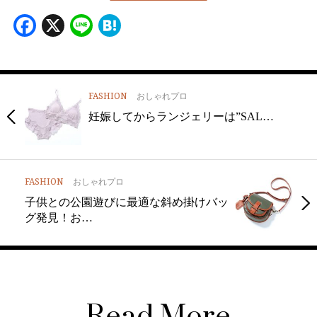
Facebook
X
Line
Hatena
FASHION
おしゃれプロ
妊娠してからランジェリーは”SAL…
FASHION
おしゃれプロ
子供との公園遊びに最適な斜め掛けバッ
グ発見！お…