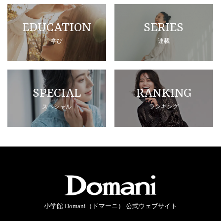
EDUCATION
SERIES
学び
連載
SPECIAL
RANKING
スペシャル
ランキング
小学館 Domani（ドマーニ） 公式ウェブサイト