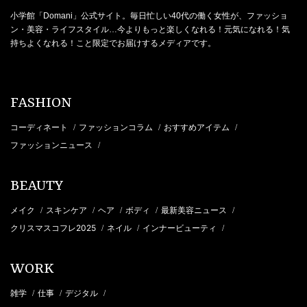
小学館「Domani」公式サイト。毎日忙しい40代の働く女性が、ファッショ
ン・美容・ライフスタイル…今よりもっと楽しくなれる！元気になれる！気
持ちよくなれる！こと限定でお届けするメディアです。
FASHION
コーディネート
ファッションコラム
おすすめアイテム
/
/
/
ファッションニュース
/
BEAUTY
メイク
スキンケア
ヘア
ボディ
最新美容ニュース
/
/
/
/
/
クリスマスコフレ2025
ネイル
インナービューティ
/
/
/
WORK
雑学
仕事
デジタル
/
/
/