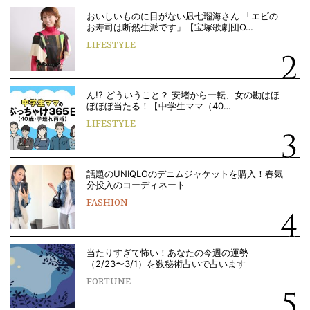
おいしいものに目がない凪七瑠海さん 「エビの
お寿司は断然生派です」【宝塚歌劇団O…
LIFESTYLE
ん!? どういうこと？ 安堵から一転、女の勘はほ
ぼほぼ当たる！【中学生ママ（40…
LIFESTYLE
話題のUNIQLOのデニムジャケットを購入！春気
分投入のコーディネート
FASHION
当たりすぎて怖い！あなたの今週の運勢
（2/23〜3/1）を数秘術占いで占います
FORTUNE