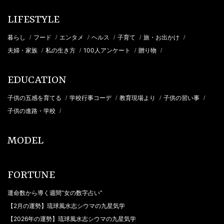
LIFESTYLE
暮らし
フード
エンタメ
ヘルス
子育て
旅・お出かけ
/
/
/
/
/
/
夫婦・家族
私の生き方
100人アンケート
贈り物
/
/
/
/
EDUCATION
子供の五感を育てる
学校行事コーデ
教育現場より
子供の習い事
/
/
/
/
子供の進路・学校
/
MODEL
FORTUNE
運命数から導く週間“女の数字占い”
【2月の運勢】琉球風水志シウマの九星気学
【2026年の運勢】琉球風水志シウマの九星気学