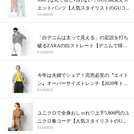
エットパンツ【人気スタイリストのGUコ...
FASHION
「白デニムは太って見える」の定説を打ち
破るZARAの白ストレート【デニムで得す
FASHION
る...
今年は夫婦でシェア！完売必至の〝エイト
ン〟オーバーサイズトレンチ【2020年ト
FASHION
レ...
ユニクロで全身おしゃれ♡上下5,800円のユ
ニクロ春コーデ【人気スタイリストのU...
FASHION