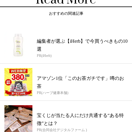
Read More
おすすめの関連記事
編集者が選ぶ【iHerb】で今買うべきもの10
選
PR(iHerb)
アマゾン1位「このお茶ガチです」噂のお
茶
PR(ハーブ健康本舗)
宝くじが当たる人にだけ共通する“ある特
徴”とは？
PR(合同会社デジタルファーム )