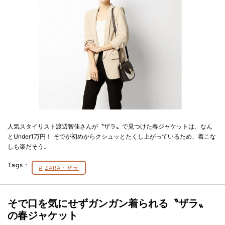
人気スタイリスト渡辺智佳さんが〝ザラ〟で見つけた春ジャケットは、なん
とUnder1万円！ そでが初めからクシュッとたくし上がっているため、着こな
しも楽だそう。
Tags：
ZARA・ザラ
そで口を気にせずガンガン着られる〝ザラ〟
の春ジャケット