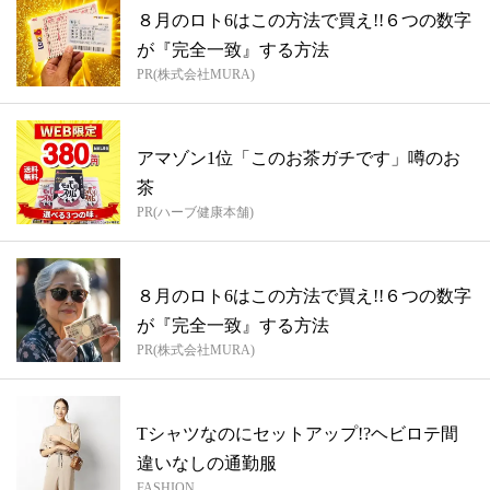
８月のロト6はこの方法で買え!!６つの数字
が『完全一致』する方法
PR(株式会社MURA)
アマゾン1位「このお茶ガチです」噂のお
茶
PR(ハーブ健康本舗)
８月のロト6はこの方法で買え!!６つの数字
が『完全一致』する方法
PR(株式会社MURA)
Tシャツなのにセットアップ!?ヘビロテ間
違いなしの通勤服
FASHION