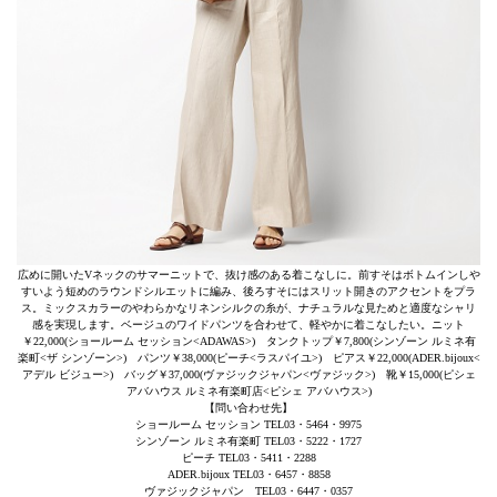
広めに開いたVネックのサマーニットで、抜け感のある着こなしに。前すそはボトムインしや
すいよう短めのラウンドシルエットに編み、後ろすそにはスリット開きのアクセントをプラ
ス。ミックスカラーのやわらかなリネンシルクの糸が、ナチュラルな見ためと適度なシャリ
感を実現します。ベージュのワイドパンツを合わせて、軽やかに着こなしたい。ニット
￥22,000(ショールーム セッション<ADAWAS>) タンクトップ￥7,800(シンゾーン ルミネ有
楽町<ザ シンゾーン>) パンツ￥38,000(ピーチ<ラスパイユ>) ピアス￥22,000(ADER.bijoux<
アデル ビジュー>) バッグ￥37,000(ヴァジックジャパン<ヴァジック>) 靴￥15,000(ピシェ
アバハウス ルミネ有楽町店<ピシェ アバハウス>)
【問い合わせ先】
ショールーム セッション TEL03・5464・9975
シンゾーン ルミネ有楽町 TEL03・5222・1727
ピーチ TEL03・5411・2288
ADER.bijoux TEL03・6457・8858
ヴァジックジャパン TEL03・6447・0357