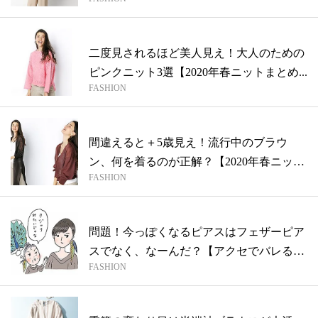
二度見されるほど美人見え！大人のための
ピンクニット3選【2020年春ニットまとめ...
FASHION
間違えると＋5歳見え！流行中のブラウ
ン、何を着るのが正解？【2020年春ニット
FASHION
ま...
問題！今っぽくなるピアスはフェザーピア
スでなく、なーんだ？【アクセでバレる！
FASHION
コン...