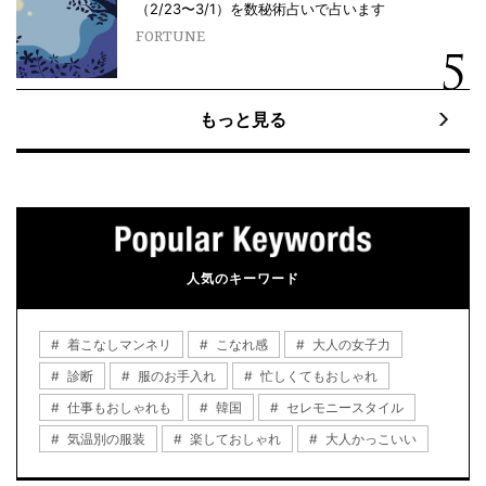
（2/23〜3/1）を数秘術占いで占います
FORTUNE
もっと見る
人気のキーワード
着こなしマンネリ
こなれ感
大人の女子力
診断
服のお手入れ
忙しくてもおしゃれ
仕事もおしゃれも
韓国
セレモニースタイル
気温別の服装
楽しておしゃれ
大人かっこいい