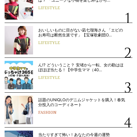
は？ 「ユニークな小物を楽しみながら…
LIFESTYLE
おいしいものに目がない凪七瑠海さん 「エビの
お寿司は断然生派です」【宝塚歌劇団O…
LIFESTYLE
ん!? どういうこと？ 安堵から一転、女の勘はほ
ぼほぼ当たる！【中学生ママ（40…
LIFESTYLE
話題のUNIQLOのデニムジャケットを購入！春気
分投入のコーディネート
FASHION
当たりすぎて怖い！あなたの今週の運勢