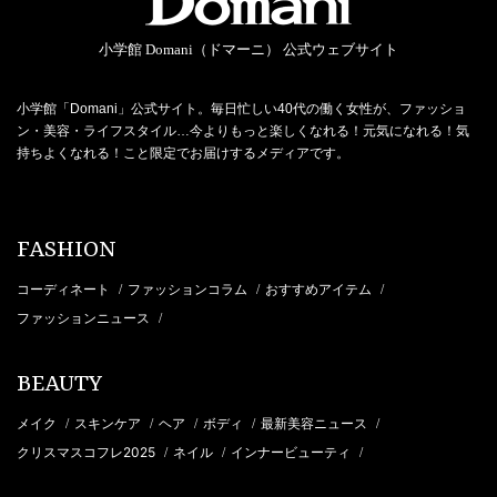
小学館 Domani（ドマーニ） 公式ウェブサイト
小学館「Domani」公式サイト。毎日忙しい40代の働く女性が、ファッショ
ン・美容・ライフスタイル…今よりもっと楽しくなれる！元気になれる！気
持ちよくなれる！こと限定でお届けするメディアです。
FASHION
コーディネート
ファッションコラム
おすすめアイテム
/
/
/
ファッションニュース
/
BEAUTY
メイク
スキンケア
ヘア
ボディ
最新美容ニュース
/
/
/
/
/
クリスマスコフレ2025
ネイル
インナービューティ
/
/
/