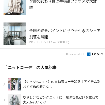
季節の変わり目は半端袖ブラウスが大活
躍！
全国の絶景ポイントにサウナ付きのシェア
別荘を展開
PR（COCO VILLA on GOETHE）
Recommended by
「ニットコーデ」の人気記事
【シャツ×ニット】の重ね着コーデ20選！アイテム別
おすすめの着こなし
やさしげなピンクニットに、曖昧な色だけを重ねて
大人かわいく♡