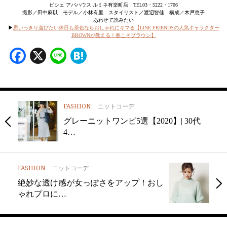
ピシェ アバハウス ルミネ有楽町店 TEL03・5222・1706
撮影／田中麻以 モデル／小林有里 スタイリスト／渡辺智佳 構成／木戸恵子
あわせて読みたい
▶
思いっきり遊びたい休日も茶色ならおしゃれにキマる【LINE FRIENDSの人気キャラクター
BROWNが教える！春こそブラウン】
Facebook
X
Line
Hatena
FASHION
ニットコーデ
グレーニットワンピ5選【2020】| 30代
4…
FASHION
ニットコーデ
絶妙な透け感が女っぽさをアップ！おし
ゃれプロに…