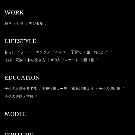
WORK
雑学
仕事
デジタル
/
/
/
LIFESTYLE
暮らし
フード
エンタメ
ヘルス
子育て
旅・お出かけ
/
/
/
/
/
/
夫婦・家族
私の生き方
100人アンケート
贈り物
/
/
/
/
EDUCATION
子供の五感を育てる
学校行事コーデ
教育現場より
子供の習い事
/
/
/
/
子供の進路・学校
/
MODEL