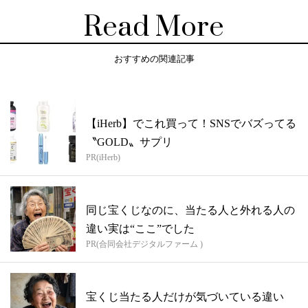
Read More
おすすめの関連記事
【iHerb】でこれ買って！SNSでバズってる
〝GOLD〟サプリ
PR(iHerb)
同じ宝くじなのに、当たる人と外れる人の
違い実は“ここ”でした
PR(合同会社デジタルファーム )
宝くじ当たる人だけが気づいている違い