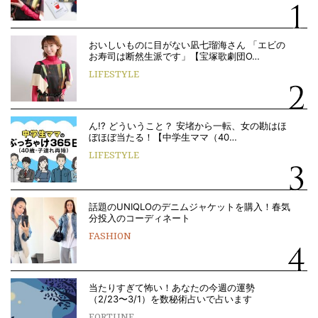
おいしいものに目がない凪七瑠海さん 「エビの
お寿司は断然生派です」【宝塚歌劇団O…
LIFESTYLE
ん!? どういうこと？ 安堵から一転、女の勘はほ
ぼほぼ当たる！【中学生ママ（40…
LIFESTYLE
話題のUNIQLOのデニムジャケットを購入！春気
分投入のコーディネート
FASHION
当たりすぎて怖い！あなたの今週の運勢
（2/23〜3/1）を数秘術占いで占います
FORTUNE