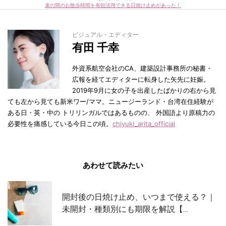
束の間のお散歩時間を有効活用できる日焼け止めがあった！
ビジュアル・エディター
有田 千幸
外資系航空会社のCA、建築設計事務所の秘書・
広報を経てエディターに転身した矢先に妊娠。
2019年9月に女の子を出産したばかりの右から見
ても左から見ても新米ワー/ママ。ニュージーランド・台湾在住経験が
ある日・英・中の トリリンガルではあるものの、 外国語より原稿力の
必要性を痛感している今日この頃。
chiyuki_arita_official
あわせて読みたい
開封後の日焼け止め、いつまで使える？｜
未開封・種類別にも期限を解説【…