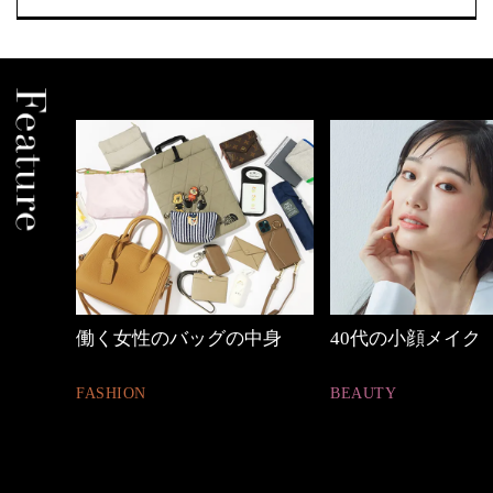
中身
40代の小顔メイク
【ワーママのきれ
ュアル通勤】
BEAUTY
FASHION