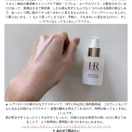
スタイン独自の最高峰エイジングケア成分「スプレム・エーデルワイス」が配合されている
だけあって、質感はまるで美容液。しかも鏡を見ずともムラなくつけられる抜群の肌なじみ
で、あっという間に肌がツヤっぽくきれいに見えるもんだから、ファンデーションもしかし
て要らないかも…！ なんて思ってしまうほど。手軽に、でもきれいに肌を仕上げたい、忙し
いママにはとってもうれしいアイテム。
▲ シアーローズの軽やかなテクスチャーで、SPFとPAは共に国内最高値。これでシミもシワ
もたるみも日焼けもコワクナイ！ 皮脂の酸化も抑えてくれるので、時間が経ってもくすみに
くいんです。
肌が乾きやすくなったりくすみやすくなったら、日焼け止めを保湿力の高いものに替えてみ
ることで、より効率的に透明肌に近づけるかもしれません。
ヘレナ ルビンスタイン | プロディジー CELグロウ ローズ UV ベース
▼ あわせて読みたい