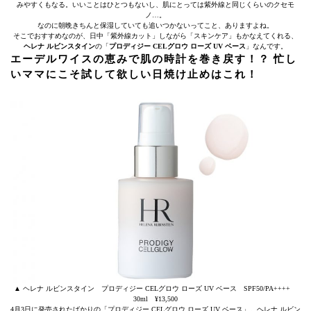
みやすくもなる。いいことはひとつもないし、肌にとっては紫外線と同じくらいのクセモ
ノ…。
なのに朝晩きちんと保湿していても追いつかないってこと、ありますよね。
そこでおすすめなのが、日中「紫外線カット」しながら「スキンケア」もかなえてくれる、
ヘレナ ルビンスタイン
の「
プロディジー CELグロウ ローズ UV ベース
」なんです。
エーデルワイスの恵みで肌の時計を巻き戻す！？ 忙し
いママにこそ試して欲しい日焼け止めはこれ！
▲ ヘレナ ルビンスタイン プロディジー CELグロウ ローズ UV ベース SPF50/PA++++
30ml ¥13,500
4月3日に発売されたばかりの「プロディジー CELグロウ ローズ UV ベース」。ヘレナ ルビン