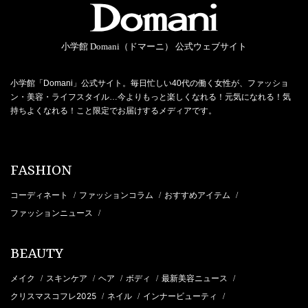
小学館 Domani（ドマーニ） 公式ウェブサイト
小学館「Domani」公式サイト。毎日忙しい40代の働く女性が、ファッショ
ン・美容・ライフスタイル…今よりもっと楽しくなれる！元気になれる！気
持ちよくなれる！こと限定でお届けするメディアです。
FASHION
コーディネート
ファッションコラム
おすすめアイテム
/
/
/
ファッションニュース
/
BEAUTY
メイク
スキンケア
ヘア
ボディ
最新美容ニュース
/
/
/
/
/
クリスマスコフレ2025
ネイル
インナービューティ
/
/
/