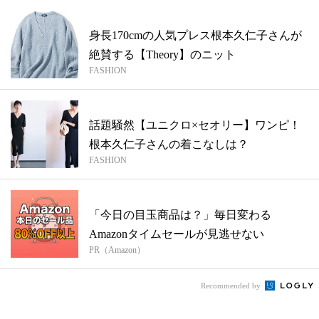
身長170cmの人気プレス根本久仁子さんが
絶賛する【Theory】のニット
FASHION
話題騒然【ユニクロ×セオリー】ワンピ！
根本久仁子さんの着こなしは？
FASHION
「今日の目玉商品は？」毎日変わる
Amazonタイムセールが見逃せない
PR（Amazon）
Recommended by