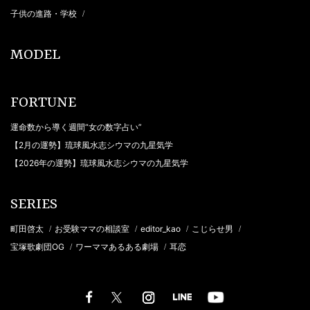
子供の進路・学校
/
MODEL
FORTUNE
運命数から導く週間“女の数字占い”
【2月の運勢】琉球風水志シウマの九星気学
【2026年の運勢】琉球風水志シウマの九星気学
SERIES
町田啓太
お受験ママの相談室
editor_kao
こじらせ男
/
/
/
/
宝塚歌劇団OG
ワーママあるある劇場
耳恋
/
/