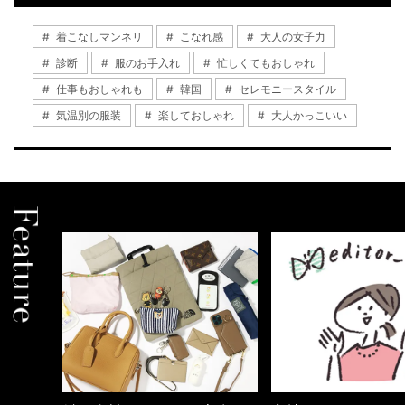
着こなしマンネリ
こなれ感
大人の女子力
診断
服のお手入れ
忙しくてもおしゃれ
仕事もおしゃれも
韓国
セレモニースタイル
気温別の服装
楽しておしゃれ
大人かっこいい