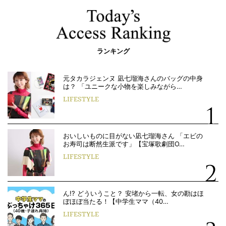
ランキング
元タカラジェンヌ 凪七瑠海さんのバッグの中身
は？ 「ユニークな小物を楽しみながら…
LIFESTYLE
おいしいものに目がない凪七瑠海さん 「エビの
お寿司は断然生派です」【宝塚歌劇団O…
LIFESTYLE
ん!? どういうこと？ 安堵から一転、女の勘はほ
ぼほぼ当たる！【中学生ママ（40…
LIFESTYLE