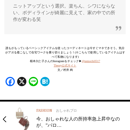
ニットアップという選択。楽ちん、シワにならな
い、ボディラインが綺麗に見えて、家の中での所
作が変わる笑
誰もがもっているベーシックアイテムを使ったコーディネートは今すぐマネできそう。気分
がアガる着こなしで在宅ワークを乗り切りましょう！(※こちらで使用しているアイテムはす
べて私物になります)
根本久仁子さんのInstagramをチェック▶︎
@nemochi0517
Theory公式サイト
文／村井 絢
Facebook
X
Line
Hatena
FASHION
おしゃれプロ
今、おしゃれな人の所持率急上昇中なの
が、”パロ…