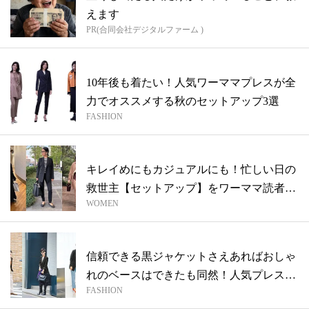
えます
PR(合同会社デジタルファーム )
10年後も着たい！人気ワーママプレスが全
力でオススメする秋のセットアップ3選
FASHION
キレイめにもカジュアルにも！忙しい日の
救世主【セットアップ】をワーママ読者が
WOMEN
着て...
信頼できる黒ジャケットさえあればおしゃ
れのベースはできたも同然！人気プレス・
FASHION
根本...