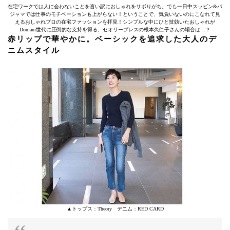
在宅ワークでは人に会わないことを言い訳におしゃれをサボりがち。でも一日中スッピン&パ
ジャマでは仕事のモチベーションも上がらない！ということで、気負いないのにこなれて見
えるおしゃれプロの在宅ファッションを拝見！シンプルな中にひと技効いたおしゃれが
Domani世代に圧倒的な支持を得る、セオリープレスの根本久仁子さんの場合は…？
赤リップで華やかに。ベーシックを追求した大人のデ
ニムスタイル
▲トップス：Theory デニム：RED CARD