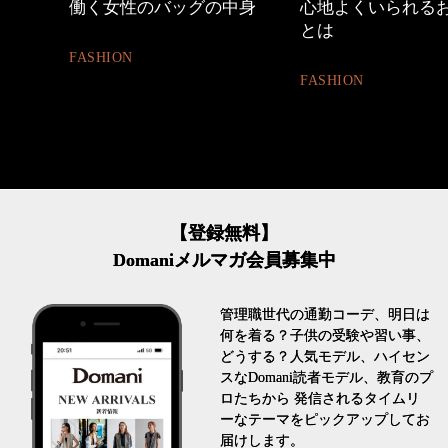
中身
心地よくいられるおしゃれ
優木まおみさん「
とは
割。」
FASHION
LIFESTYLE
【登録無料】
Domaniメルマガ会員募集中
管理職世代の通勤コーデ、明日は
何を着る？子供の受験や習い事、
どうする？人気モデル、ハイセン
スなDomani読者モデル、教育のプ
ロたちから 発信されるタイムリ
ーなテーマをピックアップしてお
届けします。