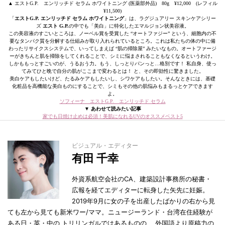
▲ エストG.P. エンリッチド セラム ホワイトニング (医薬部外品) 80g ¥12,000 (レフィル
¥11,500)
「
エストG.P. エンリッチド セラム ホワイトニング
」は、ラグジュアリー スキンケアシリー
ズ
エスト G.P.
の中でも「美白」に特化したエマルジョン状美容液。
この美容液のすごいところは、ノーベル賞を受賞した “オートファジー” という、細胞内の不
要なタンパク質を分解する仕組みが取り入れられているところ。これは私たちの体の中に備
わったリサイクスシステムで、いってしまえば “肌の掃除屋” みたいなもの。オートファージ
ーがきちんと肌を掃除をしてくれることで、シミに悩まされることもなくなるというわけ。
しかももっとすごいのが、うるおう力。もう、しっとりパンっと…格別です！ 私自身、使っ
てみてひと晩で自分の肌がここまで変わるとは！ と、その即効性に驚きました。
美白ケアもしたいけど、たるみケアもしたいし、シワケアもしたい。そんなときには、基礎
化粧品を高機能な美白ものにすることで、シミもその他の肌悩みもまるっとケアできます
よ。
ソフィーナ エストG.P. エンリッチド セラム
▼ あわせて読みたい記事
家でも日焼け止めは必須！美肌になれるUVのオススメベスト5
ビジュアル・エディター
有田 千幸
外資系航空会社のCA、建築設計事務所の秘書・
広報を経てエディターに転身した矢先に妊娠。
2019年9月に女の子を出産したばかりの右から見
ても左から見ても新米ワー/ママ。ニュージーランド・台湾在住経験が
ある日・英・中の トリリンガルではあるものの、 外国語より原稿力の