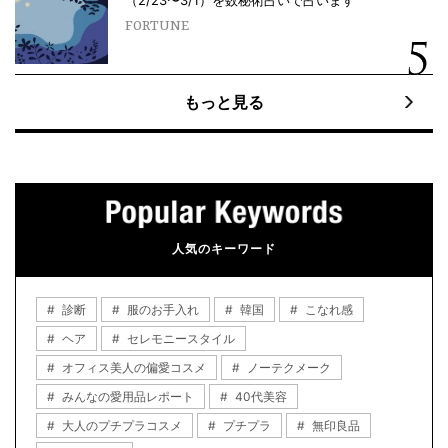
FORTUNE
もっと見る
人気のキーワード
診断
服のお手入れ
韓国
こなれ感
ヘア
セレモニースタイル
オフィス美人の偏愛コスメ
ノーテクメーク
みんなの愛用品レポート
40代美容
大人のプチプラコスメ
プチプラ
無印良品