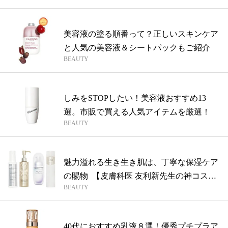
美容液の塗る順番って？正しいスキンケア
と人気の美容液＆シートパックもご紹介
BEAUTY
しみをSTOPしたい！美容液おすすめ13
選。市販で買える人気アイテムを厳選！
BEAUTY
魅力溢れる生き生き肌は、丁寧な保湿ケア
の賜物 【皮膚科医 友利新先生の神コス
BEAUTY
メ...
40代におすすめ乳液８選！優秀プチプラア