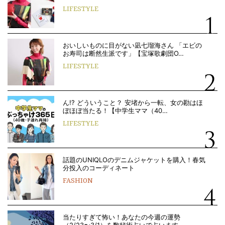
LIFESTYLE
おいしいものに目がない凪七瑠海さん 「エビの
お寿司は断然生派です」【宝塚歌劇団O…
LIFESTYLE
ん!? どういうこと？ 安堵から一転、女の勘はほ
ぼほぼ当たる！【中学生ママ（40…
LIFESTYLE
話題のUNIQLOのデニムジャケットを購入！春気
分投入のコーディネート
FASHION
当たりすぎて怖い！あなたの今週の運勢
（2/23〜3/1）を数秘術占いで占います