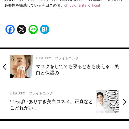
必要性を痛感している今日この頃。
chiyuki_arita_official
Facebook
X
Line
Hatena
BEAUTY
ブライトニング
マスクをしてても寝るときも使える！美
白と保湿の…
BEAUTY
ブライトニング
いっぱいありすぎ美白コスメ。正直なと
こどれがい…