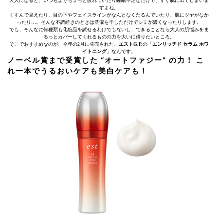
大人になると、いつもよりちょっと疲れていたり睡眠不足なだけで、すぐ肌に出てしまいま
すよね。
くすんで見えたり、目の下やフェイスラインがなんとなくたるんでいたり、肌にツヤがなか
ったり…。そんな不調続きのときは洗濯を干しただけでシミが濃くなったりします。
でも、そんなに何種類も化粧品を試せるわけでもないし、できることなら大人の肌悩みをま
るっとカバーしてくれるものの力を大いに借りたいところ。
そこでおすすめなのが、今年の2月に発売された、
エストG.P.
の「
エンリッチド セラム ホワ
イトニング
」なんです。
ノーベル賞まで受賞した “オートファジー” の力！ こ
れ一本でうるおいケアも美白ケアも！