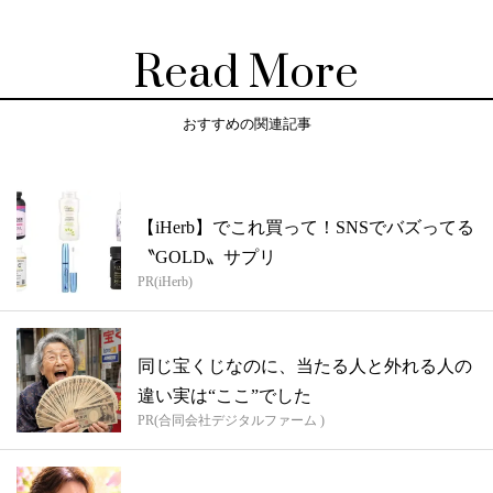
Read More
おすすめの関連記事
【iHerb】でこれ買って！SNSでバズってる
〝GOLD〟サプリ
PR(iHerb)
同じ宝くじなのに、当たる人と外れる人の
違い実は“ここ”でした
PR(合同会社デジタルファーム )