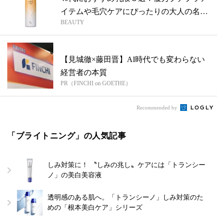
イテムや毛穴ケアにぴったりの大人の名品
BEAUTY
を...
【見城徹×藤田晋】AI時代でも変わらない
経営者の本質
PR（FINCHI on GOETHE）
Recommended by
「ブライトニング」の人気記事
しみ対策に！ 〝しみの兆し〟ケアには「トランシー
ノ」の美白美容液
透明感のある肌へ。「トランシーノ」しみ対策のた
めの「根本美白ケア」シリーズ