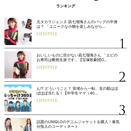
ランキング
元タカラジェンヌ 凪七瑠海さんのバッグの中身
は？ 「ユニークな小物を楽しみながら…
LIFESTYLE
おいしいものに目がない凪七瑠海さん 「エビの
お寿司は断然生派です」【宝塚歌劇団O…
LIFESTYLE
ん!? どういうこと？ 安堵から一転、女の勘はほ
ぼほぼ当たる！【中学生ママ（40…
LIFESTYLE
話題のUNIQLOのデニムジャケットを購入！春気
分投入のコーディネート