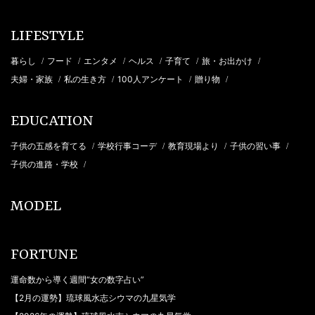
LIFESTYLE
暮らし
フード
エンタメ
ヘルス
子育て
旅・お出かけ
/
/
/
/
/
/
夫婦・家族
私の生き方
100人アンケート
贈り物
/
/
/
/
EDUCATION
子供の五感を育てる
学校行事コーデ
教育現場より
子供の習い事
/
/
/
/
子供の進路・学校
/
MODEL
FORTUNE
運命数から導く週間“女の数字占い”
【2月の運勢】琉球風水志シウマの九星気学