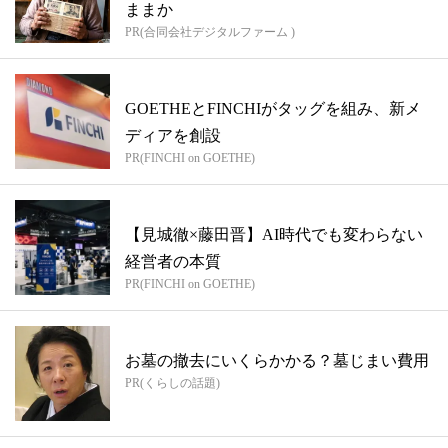
ままか
PR(合同会社デジタルファーム )
GOETHEとFINCHIがタッグを組み、新メ
ディアを創設
PR(FINCHI on GOETHE)
【見城徹×藤田晋】AI時代でも変わらない
経営者の本質
PR(FINCHI on GOETHE)
お墓の撤去にいくらかかる？墓じまい費用
PR(くらしの話題)