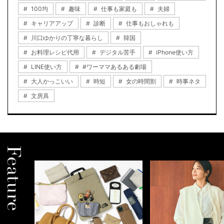
100均
趣味
仕事も家庭も
夫婦
キャリアアップ
診断
仕事もおしゃれも
川口ゆかりの丁寧な暮らし
韓国
お料理レシピ代用
デジタル苦手
iPhone使い方
LINE使い方
#ワーママあるある劇場
大人かっこいい
時短
女の時間割
時事ネタ
文房具