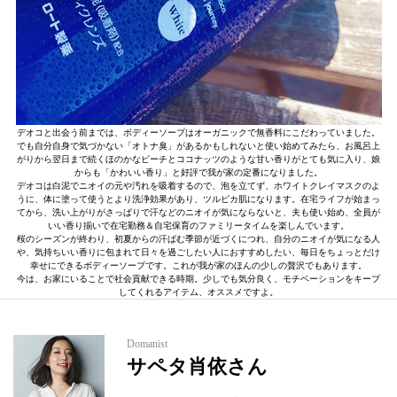
デオコと出会う前までは、ボディーソープはオーガニックで無香料にこだわっていました。
でも自分自身で気づかない「オトナ臭」があるかもしれないと使い始めてみたら、お風呂上
がりから翌日まで続くほのかなピーチとココナッツのような甘い香りがとても気に入り、娘
からも「かわいい香り」と好評で我が家の定番になりました。
デオコは白泥でニオイの元や汚れを吸着するので、泡を立てず、ホワイトクレイマスクのよ
うに、体に塗って使うとより洗浄効果があり、ツルピカ肌になります。在宅ライフが始まっ
てから、洗い上がりがさっぱりで汗などのニオイが気にならないと、夫も使い始め、全員が
いい香り揃いで在宅勤務＆自宅保育のファミリータイムを楽しんでいます。
桜のシーズンが終わり、初夏からの汗ばむ季節が近づくにつれ、自分のニオイが気になる人
や、気持ちいい香りに包まれて日々を過ごしたい人におすすめしたい、毎日をちょっとだけ
幸せにできるボディーソープです。これが我が家のほんの少しの贅沢でもあります。
今は、お家にいることで社会貢献できる時期。少しでも気分良く、モチベーションをキープ
してくれるアイテム、オススメですよ。
Domanist
サペタ肖依さん