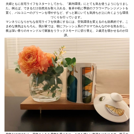
夫婦ともに在宅ライフをスタートしてから、「家内環境」にとても気を使うようになりまし
た。例えば、できるだけ自然光を取り入れる、食卓や机に季節のフラワーアレンジメントを
置く、バルコニーのグリーンを増やすなど、ずっと家にいても気持ちが上に向くような環境
づくりを行っています。
マンネリになりがちな在宅ライフを快適にするには、空気環境を変えるのも効果的です。こ
まめな換気はもちろん、我が家では、朝にフレッシュ系のアロマでみんなのやる気を出し、
夜は深い香りのキャンドルで家族をリラックスモードに切り替え、２歳児を寝かせるのが日
課。