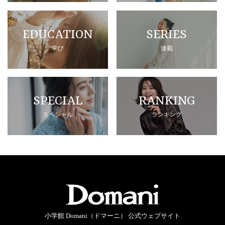
EDUCATION
SERIES
学び
連載
SPECIAL
RANKING
スペシャル
ランキング
小学館 Domani（ドマーニ） 公式ウェブサイト