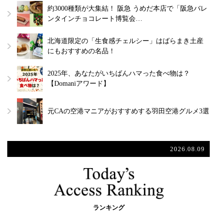
約3000種類が大集結！ 阪急 うめだ本店で「阪急バレ
ンタインチョコレート博覧会…
北海道限定の「生食感チェルシー」はばらまき土産
にもおすすめの名品！
2025年、あなたがいちばんハマった食べ物は？
【Domaniアワード】
元CAの空港マニアがおすすめする羽田空港グルメ3選
2026.08.09
ランキング