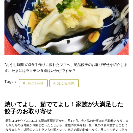
”おうち時間”の3食手作りに疲れたママへ、絶品餃子のお取り寄せを紹介しま
す。たまにはラクチン食卓はいかがですか？
Tags：
Domanist
おうち時間
焼いてよし、茹でてよし！家族が大満足した
餃子のお取り寄せ
新型コロナウイルスによる緊急事態宣言から、早1ヶ月。夫と私の仕事は在宅勤務となり、ま
た娘たちの保育園が休園となったことから、家族の食事を朝・昼・晩の３食用意することに
なりました。近隣のレストランも休業となり、休みの日の外食もなく、常にキッチンに立っ