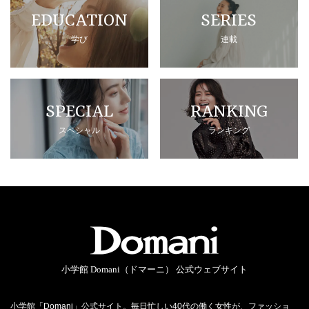
EDUCATION
SERIES
学び
連載
SPECIAL
RANKING
スペシャル
ランキング
小学館 Domani（ドマーニ） 公式ウェブサイト
小学館「Domani」公式サイト。毎日忙しい40代の働く女性が、ファッショ