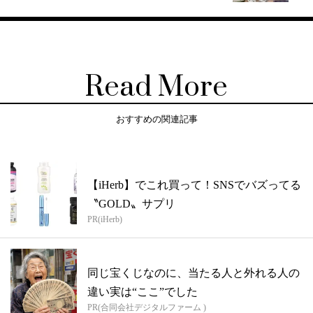
Read More
おすすめの関連記事
【iHerb】でこれ買って！SNSでバズってる
〝GOLD〟サプリ
PR(iHerb)
同じ宝くじなのに、当たる人と外れる人の
違い実は“ここ”でした
PR(合同会社デジタルファーム )