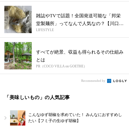
雑誌やTVで話題！全国発送可能な「邦栄
堂製麺所」ってなんで人気なの？【川口ゆ
LIFESTYLE
かり...
すべてが絶景、収益も得られるその仕組み
とは
PR（COCO VILLA on GOETHE）
Recommended by
「美味しいもの」の人気記事
こんなゆず胡椒を求めていた！ みんなにおすすめし
たい【フミ子の生ゆず胡椒】