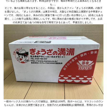
ているような感覚もあります。料理は好きですが、毎回手料理だと正直休みたくなるとき
も…。
そこで、食のお取り寄せをすることに。今回は、昔から大ファン『ぎょうざの満洲』の餃子
を選びました。『ぎょうざの満洲』は東京や埼玉、大阪など80店舗以上展開する中華屋チェ
ーンです。(地元にもあり、休みの日に家族で食べに行った思い出が懐かしい。)店名にもある
通り、ここの餃子は最高に美味しいんです。特に厚めの皮の食感と味がイチ押しです。お店
の出来立てあつあつの味を自宅で再現できるとあって、早速注文しました。
一箱10パック入り(12個/1パック)で値段は、送料込3,830円。段ボールには、マスコットのラン
ちゃんが。冷凍された状態で届きます。生餃子のため賞味期限は2週間程度、専用のタレ付き