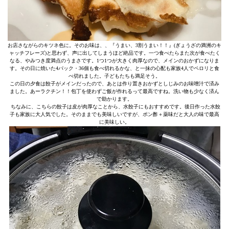
お店さながらのキツネ色に。そのお味は、、『うまい、3割うまい！！』(ぎょうざの満洲のキ
ャッチフレーズ)と思わず、声に出してしまうほど絶品です。一つ食べたらまた次が食べたく
なる、やみつき度満点のうまさです。1つ1つが大きく肉厚なので、メインのおかずになりま
す。その日に焼いた4パック・36個も食べ切れるかな、と一抹の心配も家族4人でペロリと食
べ切れました。子どもたちも満足そう。
この日の夕食は餃子がメインだったので、あとは作り置きおかずとしじみのお味噌汁で済み
ました。あーラクチン！！包丁を使わずご飯が作れるって最高ですね。洗い物も少なく済ん
で助かります。
ちなみに、こちらの餃子は皮が肉厚なことから、水餃子にもおすすめです。後日作った水餃
子も家族に大人気でした。そのままでも美味しいですが、ポン酢＋薬味だと大人の味で最高
に美味しい。