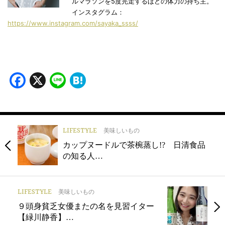
ルマラソンを5度完走するほどの体力の持ち主。
インスタグラム：
https://www.instagram.com/sayaka_ssss/
Facebook
X
Line
Hatena
LIFESTYLE
美味しいもの
カップヌードルで茶椀蒸し!? 日清食品
の知る人…
LIFESTYLE
美味しいもの
９頭身貧乏女優またの名を見習イター
【緑川静香】…