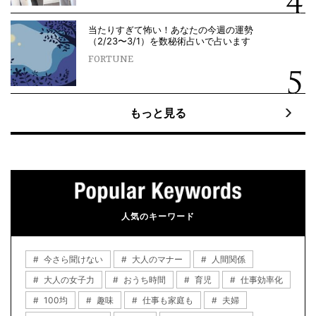
当たりすぎて怖い！あなたの今週の運勢
（2/23〜3/1）を数秘術占いで占います
FORTUNE
もっと見る
人気のキーワード
今さら聞けない
大人のマナー
人間関係
大人の女子力
おうち時間
育児
仕事効率化
100均
趣味
仕事も家庭も
夫婦