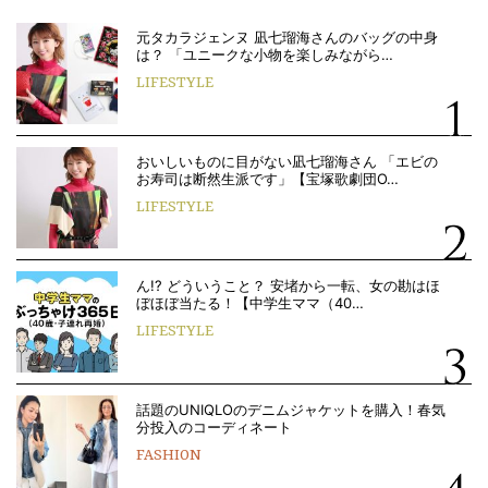
元タカラジェンヌ 凪七瑠海さんのバッグの中身
は？ 「ユニークな小物を楽しみながら…
LIFESTYLE
おいしいものに目がない凪七瑠海さん 「エビの
お寿司は断然生派です」【宝塚歌劇団O…
LIFESTYLE
ん!? どういうこと？ 安堵から一転、女の勘はほ
ぼほぼ当たる！【中学生ママ（40…
LIFESTYLE
話題のUNIQLOのデニムジャケットを購入！春気
分投入のコーディネート
FASHION