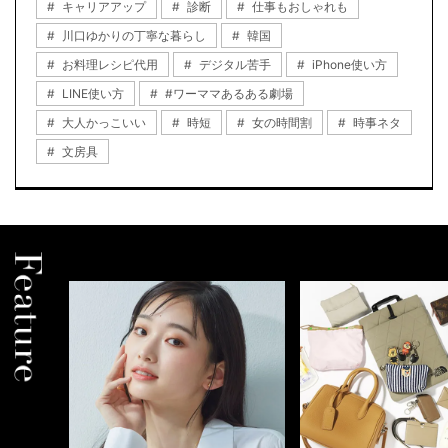
キャリアアップ
診断
仕事もおしゃれも
川口ゆかりの丁寧な暮らし
韓国
お料理レシピ代用
デジタル苦手
iPhone使い方
LINE使い方
#ワーママあるある劇場
大人かっこいい
時短
女の時間割
時事ネタ
文房具