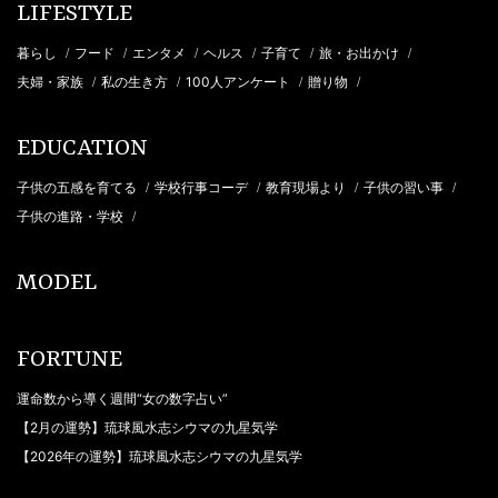
LIFESTYLE
暮らし
フード
エンタメ
ヘルス
子育て
旅・お出かけ
/
/
/
/
/
/
夫婦・家族
私の生き方
100人アンケート
贈り物
/
/
/
/
EDUCATION
子供の五感を育てる
学校行事コーデ
教育現場より
子供の習い事
/
/
/
/
子供の進路・学校
/
MODEL
FORTUNE
運命数から導く週間“女の数字占い”
【2月の運勢】琉球風水志シウマの九星気学
【2026年の運勢】琉球風水志シウマの九星気学