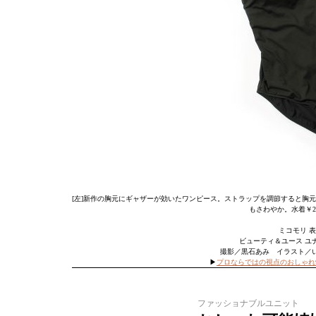
[左]新作の胸元にギャザーが効いたワンピース。ストラップを調節すると胸元の
もさわやか。水着￥27
ミコモリ 表参
ビューティ＆ユース ユナイ
撮影／黒石あみ イラスト／
▶︎
プロならではの視点のおしゃれ
ファッショナブルユニット