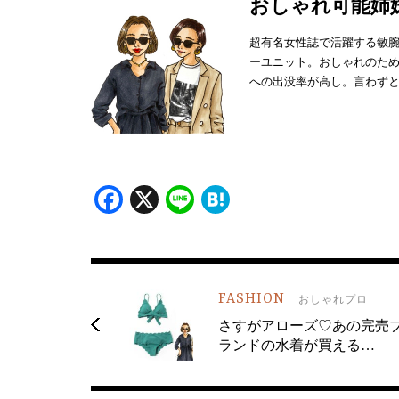
おしゃれ可能姉
超有名女性誌で活躍する敏
ーユニット。おしゃれのた
への出没率が高し。言わず
Facebook
X
Line
Hatena
FASHION
おしゃれプロ
さすがアローズ♡あの完売
ランドの水着が買える…