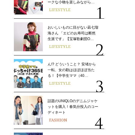
ークな小物を楽しみながら…
LIFESTYLE
おいしいものに目がない凪七瑠
海さん 「エビのお寿司は断然
生派です」【宝塚歌劇団O…
LIFESTYLE
ん!? どういうこと？ 安堵から
一転、女の勘はほぼほぼ当た
る！【中学生ママ（40…
LIFESTYLE
話題のUNIQLOのデニムジャケ
ットを購入！春気分投入のコー
ディネート
FASHION