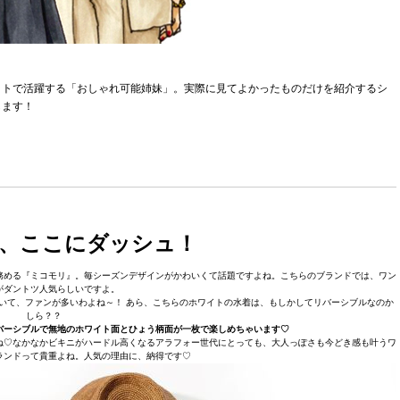
ットで活躍する「おしゃれ可能姉妹」。実際に見てよかったものだけを紹介するシ
します！
、ここにダッシュ！
務める『ミコモリ』。毎シーズンデザインがかわいくて話題ですよね。こちらのブランドでは、ワン
がダントツ人気らしいですよ。
いて、ファンが多いわよね～！ あら、こちらのホワイトの水着は、もしかしてリバーシブルなのか
しら？？
バーシブルで無地のホワイト面とひょう柄面が一枚で楽しめちゃいます♡
ね♡なかなかビキニがハードル高くなるアラフォー世代にとっても、大人っぽさも今どき感も叶うワ
ランドって貴重よね。人気の理由に、納得です♡