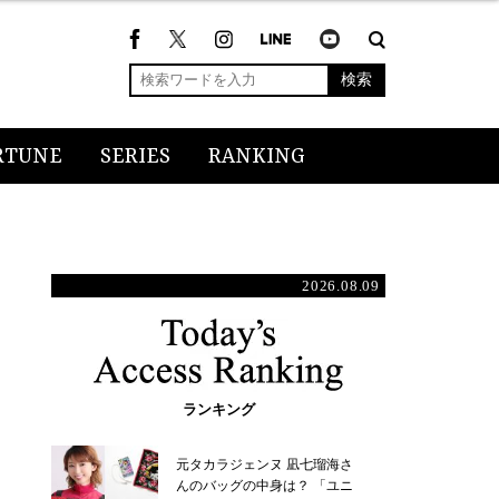
検索
RTUNE
SERIES
RANKING
2026.08.09
ランキング
元タカラジェンヌ 凪七瑠海さ
んのバッグの中身は？ 「ユニ