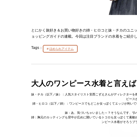
とにかく旅好き＆お買い物好きの姉・ヒロコと妹・チカのユニ
ョッピングガイドの連載。今回は注目ブランドの水着をご紹介
Tags：
ほめられアイテム
大人のワンピース水着と言えば
妹・チカ（以下／妹）：人気スタイリスト安西こずえさんがディレクターを
ピース
姉・ヒロコ（以下／姉）：ワンピースでもどこか女っぽくてエッジが利いて
妹：あ、気づいちゃいました～？そうなんです、
リ
姉：胸元のカッティングも背中が広めに開いているトコロも女っぽくて素敵
ンピース水着がそろうブ