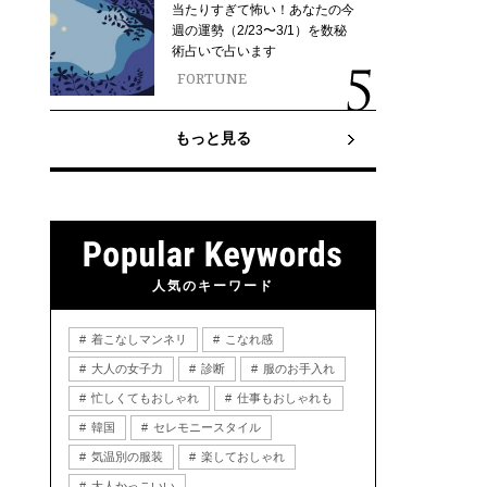
当たりすぎて怖い！あなたの今
週の運勢（2/23〜3/1）を数秘
術占いで占います
FORTUNE
もっと見る
人気のキーワード
着こなしマンネリ
こなれ感
大人の女子力
診断
服のお手入れ
忙しくてもおしゃれ
仕事もおしゃれも
韓国
セレモニースタイル
気温別の服装
楽しておしゃれ
大人かっこいい