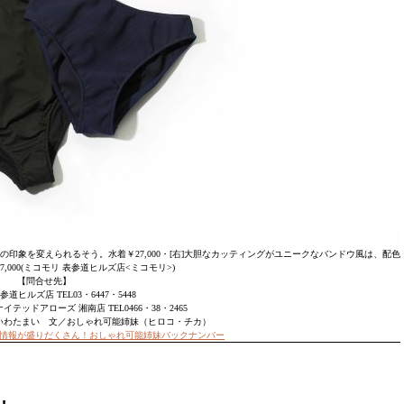
印象を変えられるそう。水着￥27,000・[右]大胆なカッティングがユニークなバンドウ風は、配色
,000(ミコモリ 表参道ヒルズ店<ミコモリ>)
【問合せ先】
道ヒルズ店 TEL03・6447・5448
テッドアローズ 湘南店 TEL0466・38・2465
いわたまい 文／おしゃれ可能姉妹（ヒロコ・チカ）
情報が盛りだくさん！おしゃれ可能姉妹バックナンバー