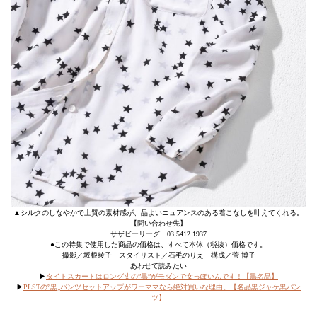
▲シルクのしなやかで上質の素材感が、品よいニュアンスのある着こなしを叶えてくれる。
【問い合わせ先】
サザビーリーグ 03₋5412₋1937
●この特集で使用した商品の価格は、すべて本体（税抜）価格です。
撮影／坂根綾子 スタイリスト／石毛のりえ 構成／菅 博子
あわせて読みたい
▶︎
タイトスカートはロング丈の”黒”がモダンで女っぽいんです！【黒名品】
▶︎
PLSTの‟黒„パンツセットアップがワーママなら絶対買いな理由。【名品黒ジャケ黒パン
ツ】