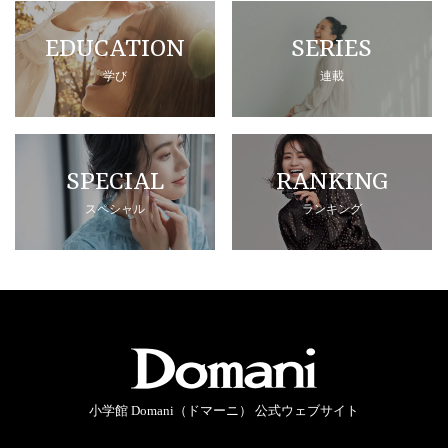
EDUCATION
SERIES
学び
連載
SPECIAL
RANKING
スペシャル
ランキング
小学館 Domani（ドマーニ） 公式ウェブサイト