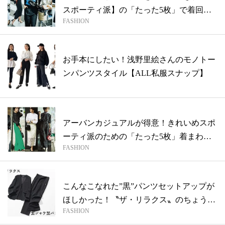
スポーティ派】の「たった5枚」で着回し
FASHION
8d...
お手本にしたい！浅野里絵さんのモノトー
ンパンツスタイル【ALL私服スナップ】
アーバンカジュアルが得意！きれいめスポ
ーティ派のための「たった5枚」着まわし
FASHION
8D...
こんなこなれた”黒”パンツセットアップが
ほしかった！〝ザ・リラクス〟のちょうど
FASHION
い...