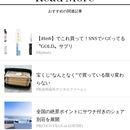
おすすめの関連記事
【iHerb】でこれ買って！SNSでバズってる
〝GOLD〟サプリ
PR(iHerb)
宝くじ“なんとなく”で買っている限り変わ
らない
PR(合同会社デジタルファーム )
全国の絶景ポイントにサウナ付きのシェア
別荘を展開
PR(COCO VILLA on GOETHE)