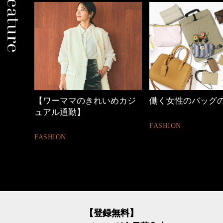
ワーママのきれいめカジ
働く女性のバッグの中身
アル通勤】
FASHION
SHION
【登録無料】