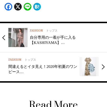
Facebook
X
Line
Hatena
FASHION
トップス
自分専用の一着が手に入る
【KASHIYAMA】…
FASHION
トップス
間違えるとイタ見え！2020年初夏のワン
ピース…
Read More