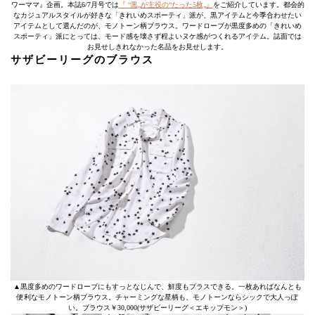
ワーママ』企画。本誌6/7月号では
『 “黒„が主役の“たった5枚„』
をご紹介しています。都会的
なカジュアルスタイルが好きな「きれいめスポーティ」派が、黒アイテムと今季合わせたい
アイテムとして選んだのが、モノトーン柄ブラウス。ワードローブが黒度多めの「きれいめ
スポーティ」派にとっては、モード感を壊さず程よいヌケ感がつくれるアイテム。誌面では
お見せしきれなかった名品をお見せします。
サザビーリーグのブラウス
▲黒度多めのワードローブにもすっとなじんで、鮮度もプラスできる。一枚あればなんとも
便利なモノトーン柄ブラウス。チャーミングな星柄も、モノトーンならシックで大人っぽ
い。ブラウス￥30,000(サザビーリーグ＜エキップモン＞)