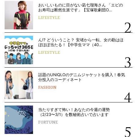
おいしいものに目がない凪七瑠海さん 「エビの
お寿司は断然生派です」【宝塚歌劇団O…
LIFESTYLE
ん!? どういうこと？ 安堵から一転、女の勘はほ
ぼほぼ当たる！【中学生ママ（40…
LIFESTYLE
話題のUNIQLOのデニムジャケットを購入！春気
分投入のコーディネート
FASHION
当たりすぎて怖い！あなたの今週の運勢
（2/23〜3/1）を数秘術占いで占います
FORTUNE