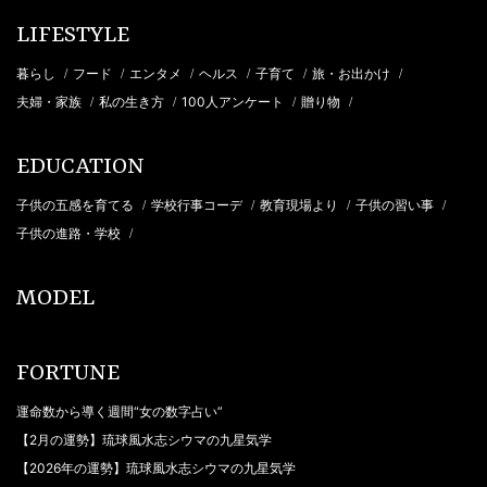
LIFESTYLE
暮らし
フード
エンタメ
ヘルス
子育て
旅・お出かけ
/
/
/
/
/
/
夫婦・家族
私の生き方
100人アンケート
贈り物
/
/
/
/
EDUCATION
子供の五感を育てる
学校行事コーデ
教育現場より
子供の習い事
/
/
/
/
子供の進路・学校
/
MODEL
FORTUNE
運命数から導く週間“女の数字占い”
【2月の運勢】琉球風水志シウマの九星気学
【2026年の運勢】琉球風水志シウマの九星気学