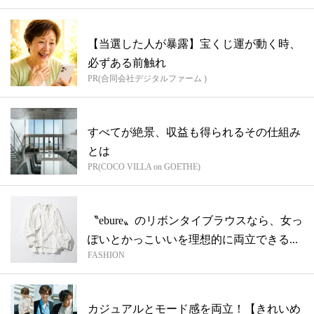
【当選した人が暴露】宝くじ運が動く時、
必ずある前触れ
PR(合同会社デジタルファーム )
すべてが絶景、収益も得られるその仕組み
とは
PR(COCO VILLA on GOETHE)
〝ebure〟のリボンタイブラウスなら、女っ
ぽいとかっこいいを理想的に両立できる...
FASHION
カジュアルとモード感を両立！【きれいめ