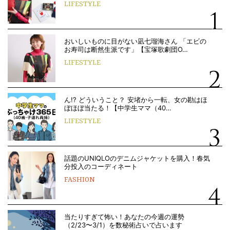
LIFESTYLE
おいしいものに目がない凪七瑠海さん 「エビの
お寿司は断然生派です」【宝塚歌劇団O…
LIFESTYLE
ん!? どういうこと？ 安堵から一転、女の勘はほ
ぼほぼ当たる！【中学生ママ（40…
LIFESTYLE
話題のUNIQLOのデニムジャケットを購入！春気
分投入のコーディネート
FASHION
当たりすぎて怖い！あなたの今週の運勢
（2/23〜3/1）を数秘術占いで占います