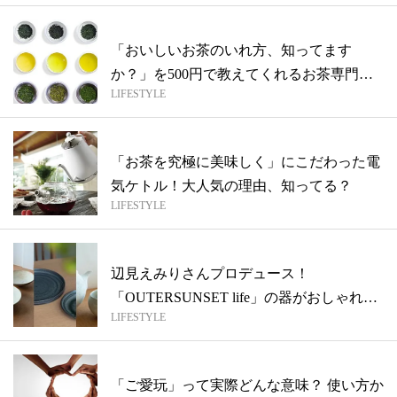
「おいしいお茶のいれ方、知ってます
か？」を500円で教えてくれるお茶専門カ
LIFESTYLE
フェ
「お茶を究極に美味しく」にこだわった電
気ケトル！大人気の理由、知ってる？
LIFESTYLE
辺見えみりさんプロデュース！
「OUTERSUNSET life」の器がおしゃれ
LIFESTYLE
【...
「ご愛玩」って実際どんな意味？ 使い方か