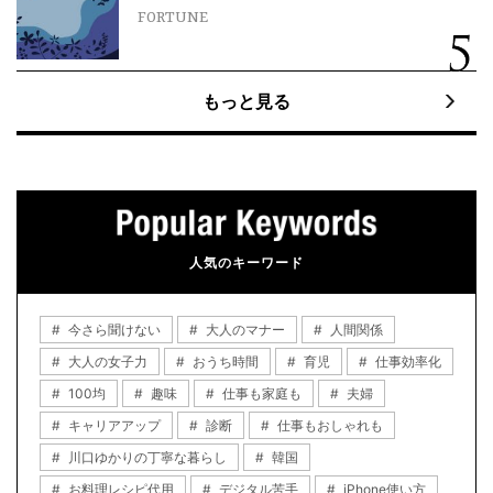
FORTUNE
もっと見る
人気のキーワード
今さら聞けない
大人のマナー
人間関係
大人の女子力
おうち時間
育児
仕事効率化
100均
趣味
仕事も家庭も
夫婦
キャリアアップ
診断
仕事もおしゃれも
川口ゆかりの丁寧な暮らし
韓国
お料理レシピ代用
デジタル苦手
iPhone使い方