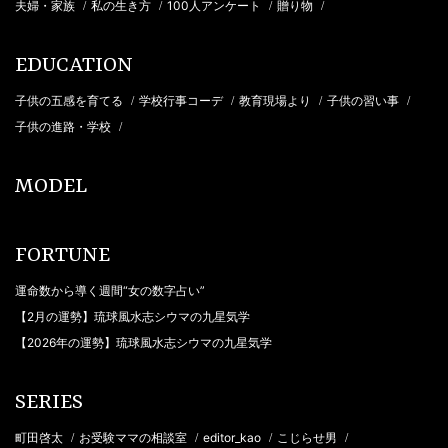
夫婦・家族
私の生き方
100人アンケート
贈り物
/
/
/
/
EDUCATION
子供の五感を育てる
学校行事コーデ
教育現場より
子供の習い事
/
/
/
/
子供の進路・学校
/
MODEL
FORTUNE
運命数から導く週間“女の数字占い”
【2月の運勢】琉球風水志シウマの九星気学
【2026年の運勢】琉球風水志シウマの九星気学
SERIES
町田啓太
お受験ママの相談室
editor_kao
こじらせ男
/
/
/
/