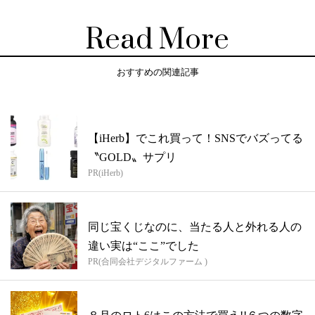
Read More
おすすめの関連記事
【iHerb】でこれ買って！SNSでバズってる
〝GOLD〟サプリ
PR(iHerb)
同じ宝くじなのに、当たる人と外れる人の
違い実は“ここ”でした
PR(合同会社デジタルファーム )