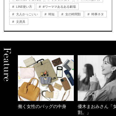
LINE使い方
#ワーママあるある劇場
大人かっこいい
時短
女の時間割
時事ネタ
文房具
中身
優木まおみさん「女の時間
40代の小顔メイク
割。」