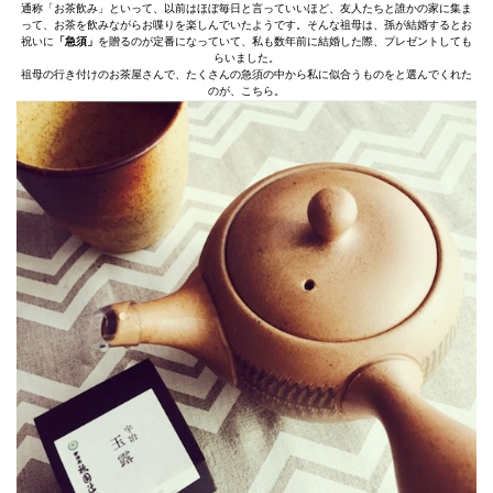
通称「お茶飲み」といって、以前はほぼ毎日と言っていいほど、友人たちと誰かの家に集ま
って、お茶を飲みながらお喋りを楽しんでいたようです。そんな祖母は、孫が結婚するとお
祝いに
「急須」
を贈るのが定番になっていて、私も数年前に結婚した際、プレゼントしても
らいました。
祖母の行き付けのお茶屋さんで、たくさんの急須の中から私に似合うものをと選んでくれた
のが、こちら。