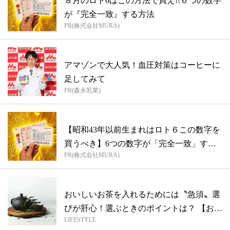
８月のロト6はこの方法で買え!!６つの数字
が『完全一致』する方法
PR(株式会社MURA)
アマゾンで大人気！血圧対策はコーヒーに
足してみて
PR(森永乳業)
【昭和43年以前生まれはロト６この数字を
買うべき】6つの数字が「完全一致」する
PR(株式会社MURA)
方...
おいしいお茶を入れるためには〝急須〟選
びが肝心！選ぶときのポイントは？ 【おす
LIFESTYLE
す...