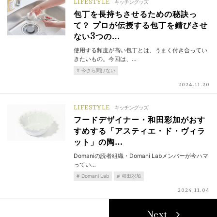
LIFESTYLE
キッチングッズ
包丁を長持ちさせるための秘訣っ
て？ プロが伝授する包丁を錆びさせ
ない3つの…
使用する頻度が高い包丁とは、うまく付き合ってい
きたいもの。今回は、…
今さら聞けない
2024.11.20
LIFESTYLE
キッチングッズ
フードデザイナー・和田彩加がおす
すめする「アスティエ・ド・ヴィラ
ット」の陶…
Domaniの読者組織・Domani Labメンバーが今ハマ
ってい…
Domani Lab
和田彩加
2024.11.04
Next