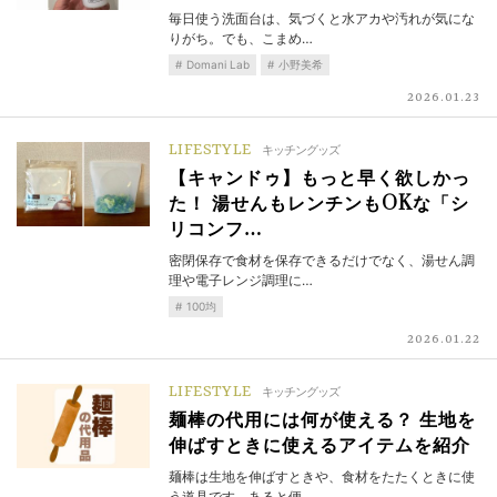
毎日使う洗面台は、気づくと水アカや汚れが気にな
りがち。でも、こまめ…
Domani Lab
小野美希
2026.01.23
LIFESTYLE
キッチングッズ
【キャンドゥ】もっと早く欲しかっ
た！ 湯せんもレンチンもOKな「シ
リコンフ…
密閉保存で食材を保存できるだけでなく、湯せん調
理や電子レンジ調理に…
100均
2026.01.22
LIFESTYLE
キッチングッズ
麺棒の代用には何が使える？ 生地を
伸ばすときに使えるアイテムを紹介
麺棒は生地を伸ばすときや、食材をたたくときに使
う道具です。あると便…