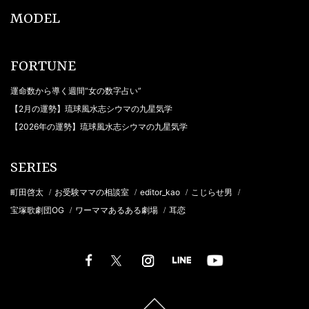
MODEL
FORTUNE
運命数から導く週間“女の数字占い”
【2月の運勢】琉球風水志シウマの九星気学
【2026年の運勢】琉球風水志シウマの九星気学
SERIES
町田啓太
お受験ママの相談室
editor_kao
こじらせ男
/
/
/
/
宝塚歌劇団OG
ワーママあるある劇場
耳恋
/
/