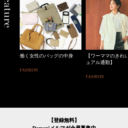
中身
【ワーママのきれいめカジ
心地よくいられる
ュアル通勤】
とは
FASHION
FASHION
【登録無料】
Domaniメルマガ会員募集中