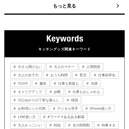
もっと見る
キッチングッズ関連キーワード
今さら聞けない
大人のマナー
人間関係
大人の女子力
おうち時間
育児
仕事効率化
100均
趣味
仕事も家庭も
夫婦
キャリアアップ
診断
仕事もおしゃれも
川口ゆかりの丁寧な暮らし
韓国
お料理レシピ代用
デジタル苦手
iPhone使い方
LINE使い方
#ワーママあるある劇場
大人かっこいい
時短
女の時間割
時事ネタ