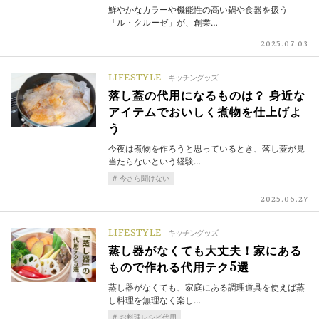
鮮やかなカラーや機能性の高い鍋や食器を扱う
「ル・クルーゼ」が、創業…
2025.07.03
LIFESTYLE
キッチングッズ
落し蓋の代用になるものは？ 身近な
アイテムでおいしく煮物を仕上げよ
う
今夜は煮物を作ろうと思っているとき、落し蓋が見
当たらないという経験…
今さら聞けない
2025.06.27
LIFESTYLE
キッチングッズ
蒸し器がなくても大丈夫！家にある
もので作れる代用テク5選
蒸し器がなくても、家庭にある調理道具を使えば蒸
し料理を無理なく楽し…
お料理レシピ代用