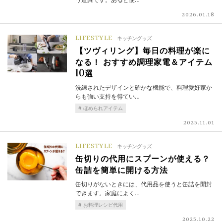
2026.01.18
LIFESTYLE
キッチングッズ
【ツヴィリング】毎日の料理が楽に
なる！ おすすめ調理家電＆アイテム
10選
洗練されたデザインと確かな機能で、料理愛好家か
らも強い支持を得てい…
ほめられアイテム
2025.11.01
LIFESTYLE
キッチングッズ
缶切りの代用にスプーンが使える？
缶詰を簡単に開ける方法
缶切りがないときには、代用品を使うと缶詰を開封
できます。家庭によく…
お料理レシピ代用
2025.10.22