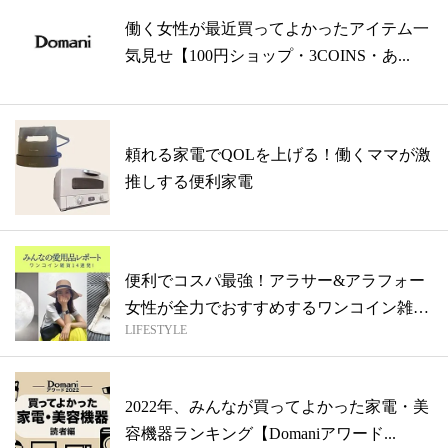
働く女性が最近買ってよかったアイテム一
気見せ【100円ショップ・3COINS・あ...
頼れる家電でQOLを上げる！働くママが激
推しする便利家電
便利でコスパ最強！アラサー&アラフォー
女性が全力でおすすめするワンコイン雑貨
LIFESTYLE
14...
2022年、みんなが買ってよかった家電・美
容機器ランキング【Domaniアワード...