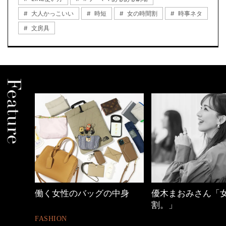
大人かっこいい
時短
女の時間割
時事ネタ
文房具
グの中身
優木まおみさん「女の時間
【ワーママの
割。」
ュアル通勤】