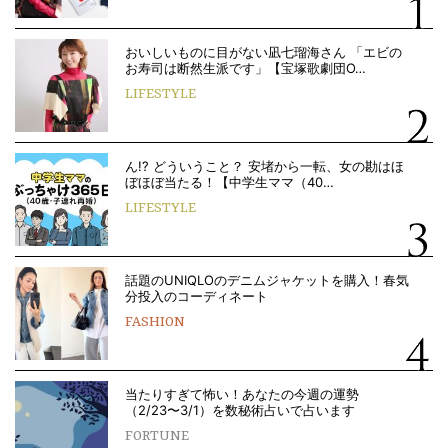
おいしいものに目がない凪七瑠海さん 「エビの
お寿司は断然生派です」【宝塚歌劇団O…
LIFESTYLE
ん!? どういうこと？ 安堵から一転、女の勘はほ
ぼほぼ当たる！【中学生ママ（40…
LIFESTYLE
話題のUNIQLOのデニムジャケットを購入！春気
分投入のコーディネート
FASHION
当たりすぎて怖い！あなたの今週の運勢
（2/23〜3/1）を数秘術占いで占います
FORTUNE