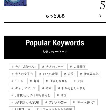
もっと見る
人気のキーワード
今さら聞けない
大人のマナー
人間関係
大人の女子力
おうち時間
育児
仕事効率化
100均
趣味
仕事も家庭も
夫婦
キャリアアップ
診断
仕事もおしゃれも
川口ゆかりの丁寧な暮らし
韓国
お料理レシピ代用
デジタル苦手
iPhone使い方
LINE使い方
#ワーママあるある劇場