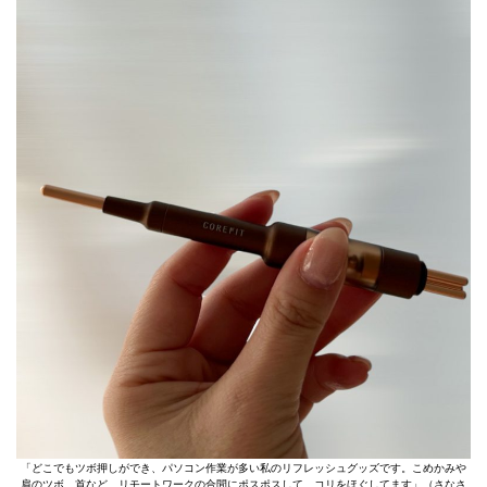
「どこでもツボ押しができ、パソコン作業が多い私のリフレッシュグッズです。こめかみや
肩のツボ、首など、リモートワークの合間にポスポスして、コリをほぐしてます」（さなさ