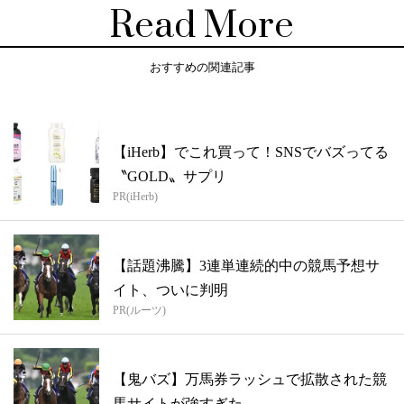
Read More
おすすめの関連記事
【iHerb】でこれ買って！SNSでバズってる
〝GOLD〟サプリ
PR(iHerb)
【話題沸騰】3連単連続的中の競馬予想サ
イト、ついに判明
PR(ルーツ)
【鬼バズ】万馬券ラッシュで拡散された競
馬サイトが強すぎた