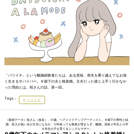
「バツイチ」という離婚経験者たちは、ある意味、喪失を乗り越えてなお強
く生きるサバイバー。８個下の夫と格差婚。主夫だった彼と上手く行かなか
った理由とは。桂さんの話、第一回。
Tags：
バツイチ
（取材データ）桂さん（仮名）、47歳。ヘアメイクアップアーティスト。８個下の男性と結
婚、収入が低い夫が主夫になるが、12年経っても格差が埋まらず、離婚。高校２年生と小学
６年生の子を育てるシングルマザー。