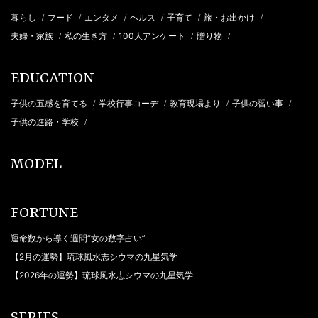
暮らし
フード
エンタメ
ヘルス
子育て
旅・お出かけ
/
/
/
/
/
/
夫婦・家族
私の生き方
100人アンケート
贈り物
/
/
/
/
EDUCATION
子供の五感を育てる
学校行事コーデ
教育現場より
子供の習い事
/
/
/
/
子供の進路・学校
/
MODEL
FORTUNE
運命数から導く週間“女の数字占い”
【2月の運勢】琉球風水志シウマの九星気学
【2026年の運勢】琉球風水志シウマの九星気学