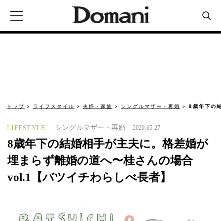
トップ
ライフスタイル
夫婦・家族
シングルマザー・再婚
8歳年下の
シングルマザー・再婚
LIFESTYLE
2020.05.27
8歳年下の結婚相手が主夫に。格差婚が
埋まらず離婚の道へ〜桂さんの場合
vol.1【バツイチわらしべ長者】