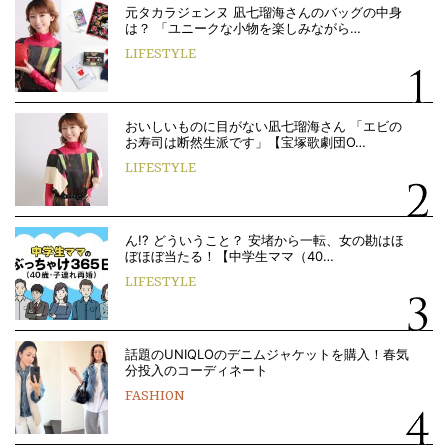
元タカラジェンヌ 凪七瑠海さんのバッグの中身
は？ 「ユニークな小物を楽しみながら…
LIFESTYLE
おいしいものに目がない凪七瑠海さん 「エビの
お寿司は断然生派です」【宝塚歌劇団O…
LIFESTYLE
ん!? どういうこと？ 安堵から一転、女の勘はほ
ぼほぼ当たる！【中学生ママ（40…
LIFESTYLE
話題のUNIQLOのデニムジャケットを購入！春気
分投入のコーディネート
FASHION