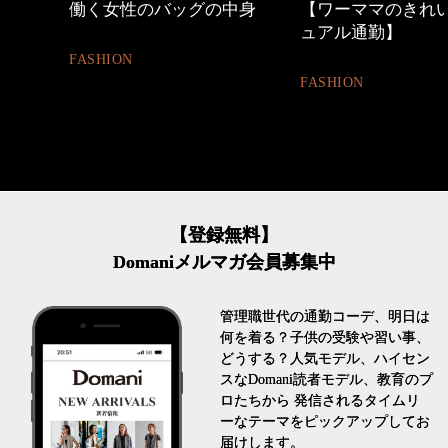
ッグの中身
【ワーママのきれいめカジ
優木まおみ
ュアル通勤】
割。」
FASHION
LIFESTYLE
【登録無料】
Domaniメルマガ会員募集中
管理職世代の通勤コーデ、明日は
何を着る？子供の受験や習い事、
どうする？人気モデル、ハイセン
スなDomani読者モデル、教育のプ
ロたちから 発信されるタイムリ
ーなテーマをピックアップしてお
届けします。