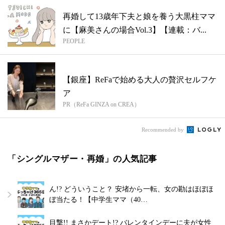
再婚して13歳年下夫と娘を養う大黒柱ママ
に【麻美さんの場合Vol.3】【連載：バ...
PEOPLE
【銀座】ReFaで始める大人の贅沢セルフケ
ア
PR（ReFa GINZA on CREA）
Recommended by
「シングルマザー・再婚」の人気記事
ん!? どういうこと？ 安堵から一転、女の勘はほぼほ
ぼ当たる！【中学生ママ（40…
目撃!! まさかデート!? バレンタインデーに夫が女性