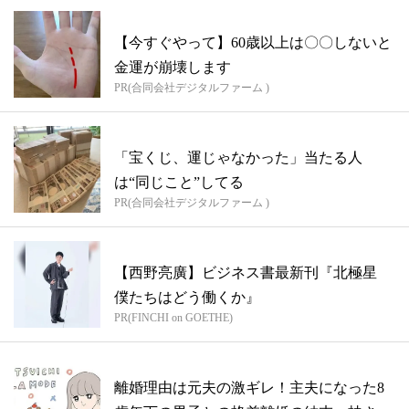
【今すぐやって】60歳以上は〇〇しないと
金運が崩壊します
PR(合同会社デジタルファーム )
「宝くじ、運じゃなかった」当たる人
は“同じこと”してる
PR(合同会社デジタルファーム )
【西野亮廣】ビジネス書最新刊『北極星
僕たちはどう働くか』
PR(FINCHI on GOETHE)
離婚理由は元夫の激ギレ！主夫になった8