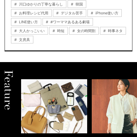
川口ゆかりの丁寧な暮らし
韓国
お料理レシピ代用
デジタル苦手
iPhone使い方
LINE使い方
#ワーママあるある劇場
大人かっこいい
時短
女の時間割
時事ネタ
文房具