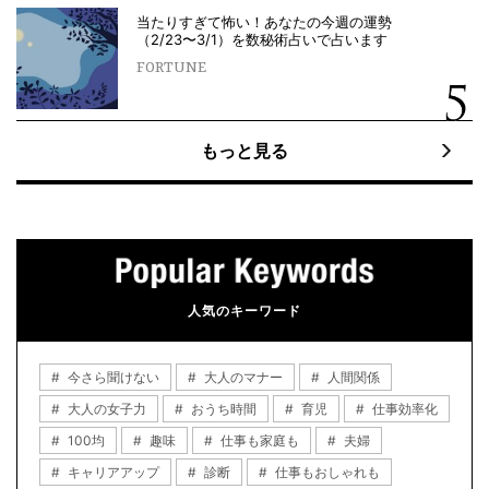
当たりすぎて怖い！あなたの今週の運勢
（2/23〜3/1）を数秘術占いで占います
FORTUNE
もっと見る
人気のキーワード
今さら聞けない
大人のマナー
人間関係
大人の女子力
おうち時間
育児
仕事効率化
100均
趣味
仕事も家庭も
夫婦
キャリアアップ
診断
仕事もおしゃれも