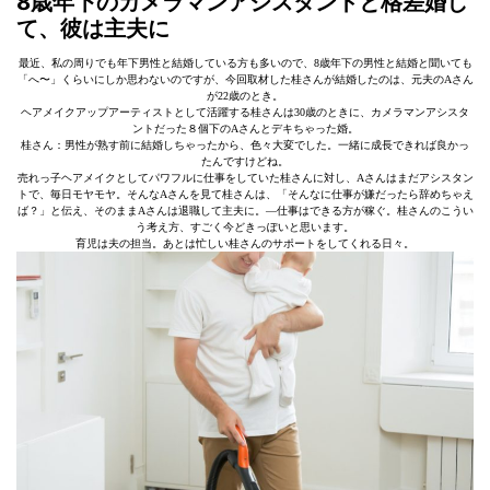
8歳年下のカメラマンアシスタントと格差婚し
て、彼は主夫に
最近、私の周りでも年下男性と結婚している方も多いので、8歳年下の男性と結婚と聞いても
「へ〜」くらいにしか思わないのですが、今回取材した桂さんが結婚したのは、元夫のAさん
が22歳のとき。
ヘアメイクアップアーティストとして活躍する桂さんは30歳のときに、カメラマンアシスタ
ントだった８個下のAさんとデキちゃった婚。
桂さん：男性が熟す前に結婚しちゃったから、色々大変でした。一緒に成長できれば良かっ
たんですけどね。
売れっ子ヘアメイクとしてパワフルに仕事をしていた桂さんに対し、Aさんはまだアシスタン
トで、毎日モヤモヤ。そんなAさんを見て桂さんは、「そんなに仕事が嫌だったら辞めちゃえ
ば？」と伝え、そのままAさんは退職して主夫に。―仕事はできる方が稼ぐ。桂さんのこうい
う考え方、すごく今どきっぽいと思います。
育児は夫の担当。あとは忙しい桂さんのサポートをしてくれる日々。