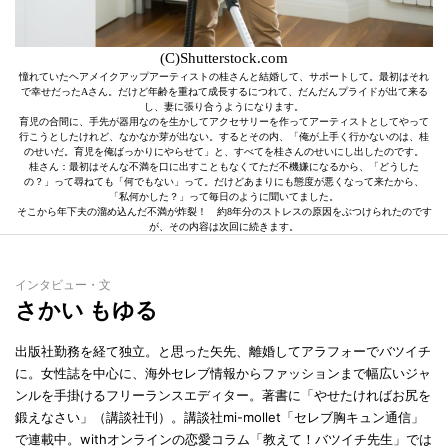
(C)Shutterstock.com
憧れていたヘアメイクアップアーティストの桂さんと結婚して、サポートして。最初はそれ
で幸せだったAさん。だけど年齢を重ねて成長するにつれて、だんだんプライドが出て来る
し、妻に張り合うようになります。
育児の合間に、手先が器用なのを生かしてアクセサリーを作ってアーティストとしてやって
行こうとしたけれど、なかなか芽が出ない。するとその内、「俺が上手く行かないのは、桂
のせいだ。育児を俺ばっかりにやらせて」と、すべてを桂さんのせいにし出したのです。
桂さん：最初はそんな不満を口に出すこともなくてただ不機嫌になるから、「どうした
の？」って尋ねても「何でもない」って。だけどあまりにも態度が悪くなって来たから、
「私何かした？」って毎日のように聞いてました。
そこから年下夫の溜め込んだ不満が炸裂！ 約8年分のストレスの原因をぶつけられたのです
が、その内容は次回に続きます。
インタビュー・文
さかい もゆる
出版社勤務を経て独立。と思った矢先、離婚してアラフォーでバツイチ
に。女性誌を中心に、海外セレブ情報からファッションまで幅広いジャ
ンルを手掛けるフリーランスエディター。著書に「やせたければお尻を
鍛えなさい」（講談社刊）。講談社mi-mollet「セレブ胸キュン通信」
で連載中。withオンラインの恋愛コラム「教えて！バツイチ先生」では