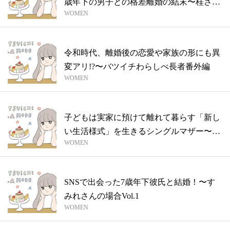
歳年下の男子との格差離婚の結末〜桂さん
WOMEN
の場...
令和時代、離婚後の恋愛や家族の形にも異
変アリ!?〜バツイチわらしべ長者番外編
WOMEN
子どもは実家に預けて離れて暮らす「新し
い生活様式」を生きるシングルマザー〜志
WOMEN
保さ...
SNSで出会った7歳年下彼氏と結婚！〜す
みれさんの場合Vol.1
WOMEN