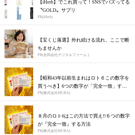
【iHerb】でこれ買って！SNSでバズってる
〝GOLD〟サプリ
PR(iHerb)
【宝くじ落選】外れ続ける流れ、ここで断
ちませんか
PR(合同会社デジタルファーム )
【昭和43年以前生まれはロト６この数字を
買うべき】6つの数字が「完全一致」する
PR(株式会社MURA)
方...
８月のロト6はこの方法で買え!!６つの数字
が『完全一致』する方法
PR(株式会社MURA)