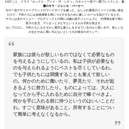
SATCこと、ドラマ『セックス・アンド・ザ・シティ』のキャリー役で一躍ブレイクした、
女
優のサラ・ジェシカ・パーカー
。
今や一流デザイナーブランドのワードローブを纏った、おしゃれ番長のイメージが強い彼女
だけど、子供たちには金銭感覚を身につけさせるために厳しいルールを設けているとか。
サラには夫のマシュー・ブロデリックとの間に18歳の息子ジェームズと、代理母出産で得た
双子の女児、マリオンとタビサという３人の子供が居ます。
セレブだけに、子供たちにもさぞかし贅沢な暮らしをさせているのかと思いきや、欲しいも
のをむやみに買い与えないというのが彼女のポリシー。
家族には彼らが欲しいものではなくて必要なもの
を与えるようにしているの。私は子供が必要なも
のを与えられるようにベストを尽くしているわ。
でも子供たちには我慢することも覚えて欲しい
の。何かのために働いたり、夢見たり、それが起
きるように努力したり。ものによっては、大人に
なってから手に入れるために自分で稼ぐべきよ。
何かを手に入れる前に待つというのはいいことだ
わ。すごく意味があること。所有することについ
て簡単に考えなくなるから。