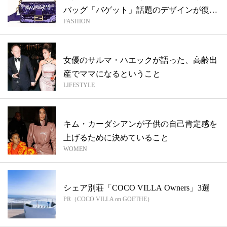
バッグ「バゲット」話題のデザインが復
FASHION
刻...
女優のサルマ・ハエックが語った、高齢出
産でママになるということ
LIFESTYLE
キム・カーダシアンが子供の自己肯定感を
上げるために決めていること
WOMEN
シェア別荘「COCO VILLA Owners」3選
PR（COCO VILLA on GOETHE）