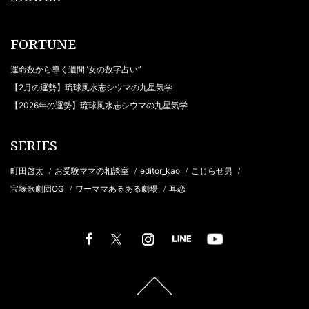
FORTUNE
運命数から導く週間“女の数字占い”
【2月の運勢】琉球風水志シウマの九星気学
【2026年の運勢】琉球風水志シウマの九星気学
SERIES
町田啓太
お受験ママの相談室
editor_kao
こじらせ男
/
/
/
/
宝塚歌劇団OG
ワーママあるある劇場
耳恋
/
/