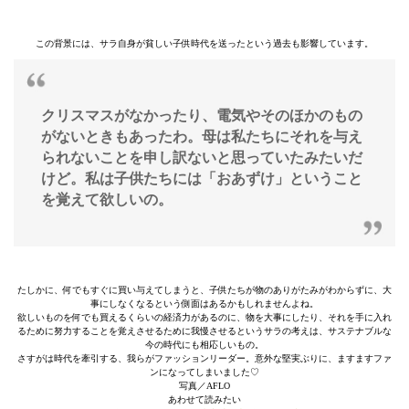
この背景には、サラ自身が貧しい子供時代を送ったという過去も影響しています。
クリスマスがなかったり、電気やそのほかのもの
がないときもあったわ。母は私たちにそれを与え
られないことを申し訳ないと思っていたみたいだ
けど。私は子供たちには「おあずけ」ということ
を覚えて欲しいの。
たしかに、何でもすぐに買い与えてしまうと、子供たちが物のありがたみがわからずに、大
事にしなくなるという側面はあるかもしれませんよね。
欲しいものを何でも買えるくらいの経済力があるのに、物を大事にしたり、それを手に入れ
るために努力することを覚えさせるために我慢させるというサラの考えは、サステナブルな
今の時代にも相応しいもの。
さすがは時代を牽引する、我らがファッションリーダー。意外な堅実ぶりに、ますますファ
ンになってしまいました♡
写真／AFLO
あわせて読みたい