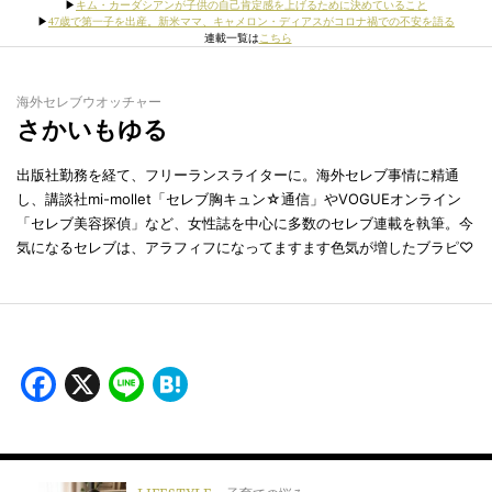
▶︎
キム・カーダシアンが子供の自己肯定感を上げるために決めていること
▶︎
47歳で第一子を出産。新米ママ、キャメロン・ディアスがコロナ禍での不安を語る
連載一覧は
こちら
海外セレブウオッチャー
さかいもゆる
出版社勤務を経て、フリーランスライターに。海外セレブ事情に精通
し、講談社mi-mollet「セレブ胸キュン☆通信」やVOGUEオンライン
「セレブ美容探偵」など、女性誌を中心に多数のセレブ連載を執筆。今
気になるセレブは、アラフィフになってますます色気が増したブラピ♡
Facebook
X
Line
Hatena