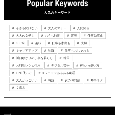
人気のキーワード
今さら聞けない
大人のマナー
人間関係
大人の女子力
おうち時間
育児
仕事効率化
100均
趣味
仕事も家庭も
夫婦
キャリアアップ
診断
仕事もおしゃれも
川口ゆかりの丁寧な暮らし
韓国
お料理レシピ代用
デジタル苦手
iPhone使い方
LINE使い方
#ワーママあるある劇場
大人かっこいい
時短
女の時間割
時事ネタ
文房具