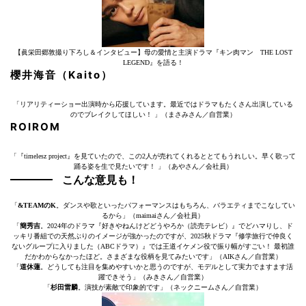
【眞栄田郷敦撮り下ろし＆インタビュー】母の愛情と主演ドラマ『キン肉マン THE LOST
LEGEND』を語る！
櫻井海音（Kaito）
「リアリティーショー出演時から応援しています。最近ではドラマもたくさん出演している
のでブレイクしてほしい！ 」（まさみさん／自営業）
ROIROM
「『timelesz project』を見ていたので、この2人が売れてくれるととてもうれしい。早く歌って
踊る姿を生で見たいです！ 」（あやさん／会社員）
こんな意見も！
「
&TEAMのK
。ダンスや歌といったパフォーマンスはもちろん、バラエティまでこなしてい
るから」（maimaiさん／会社員）
「
簡秀吉
。2024年のドラマ『好きやねんけどどうやろか（読売テレビ）』でどハマりし、ド
ッキリ番組での天然ぶりのイメージが強かったのですが、2025秋ドラマ『修学旅行で仲良く
ないグループに入りました（ABCドラマ）』では王道イケメン役で振り幅がすごい！ 最初誰
だかわからなかったほど。さまざまな役柄を見てみたいです」（AIKさん／自営業）
「
道休蓮
。どうしても注目を集めやすいかと思うのですが、モデルとして実力でますます活
躍できそう」（みきさん／自営業）
「
杉田雷麟
。演技が素敵で印象的です」（ネックニームさん／自営業）