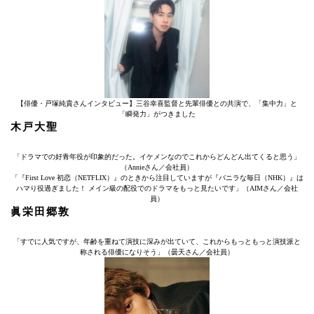
【俳優・戸塚純貴さんインタビュー】三谷幸喜監督と先輩俳優との共演で、「集中力」と
「瞬発力」がつきました
木戸大聖
「ドラマでの好青年役が印象的だった。イケメンなのでこれからどんどん出てくると思う」
（Annieさん／会社員）
「『First Love 初恋（NETFLIX）』のときから注目していますが『バニラな毎日（NHK）』は
ハマり役過ぎました！ メイン級の配役でのドラマをもっと見たいです」（AIMさん／会社
員）
眞栄田郷敦
「すでに人気ですが、年齢を重ねて演技に深みが出ていて、これからもっともっと演技派と
称される俳優になりそう」（曇天さん／会社員）