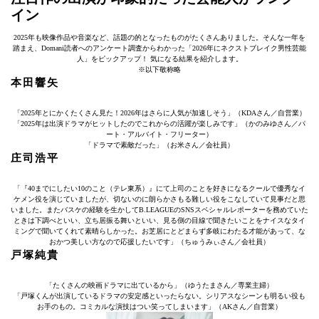
イン
2025年も映像作品や音楽など、話題の的となったものがたくさんありました。そんな一年を
踏まえ、Domani読者へのアンケート調査からわかった「2026年にネクストブレイク男性芸能
人」をピックアップ！ 気になる結果を紹介します。
※以下敬称略
本田響矢
「2025年とにかくたくさん見た！2026年はさらに人気が加速しそう」（KDAさん／自営業）
「2025年は出演ドラマがヒットしたのでこれからの活躍が楽しみです」（かのみゆさん／パ
ート・アルバイト・フリーター）
「ドラマで素敵だった」（お米さん／会社員）
庄司浩平
「『40までにしたい10のこと（テレ東系）』にて上司のことを好きになるクールで優秀なイ
ケメン役を演じていましたが、切ないのに朗らかさもる難しい役をこなしていて見事だと思
いました。またバスケの経験を生かしてB.LEAGUEのSNSスペシャルレポーターを務めていた
ときは下調べといい、立ち居振る舞いといい、見る側の目線で聞きたいことをナイスなタイ
ミングで聞いてくれて素晴らしかった。お芝居にとどまらず多岐にわたる才能があって、な
おかつ美しい方なので応援したいです」（ちゅうみぃさん／会社員）
戸塚純貴
「たくさんの映画ドラマに出ているから」（ゆうたまさん／専業主婦）
「戸塚くんが出演しているドラマの安定感といったらない。シリアスなシーンも明るい役も
お手のもの。コミカルな演技はつい笑ってしまいます」（AKさん／自営業）