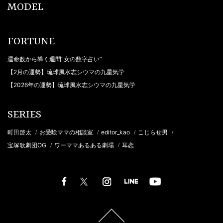
MODEL
FORTUNE
運命数から導く週間“女の数字占い”
【2月の運勢】琉球風水志シウマの九星気学
【2026年の運勢】琉球風水志シウマの九星気学
SERIES
町田啓太
お受験ママの相談室
editor_kao
こじらせ男
/
/
/
/
宝塚歌劇団OG
ワーママあるある劇場
耳恋
/
/