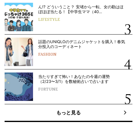
ん!? どういうこと？ 安堵から一転、女の勘はほ
ぼほぼ当たる！【中学生ママ（40…
LIFESTYLE
話題のUNIQLOのデニムジャケットを購入！春気
分投入のコーディネート
FASHION
当たりすぎて怖い！あなたの今週の運勢
（2/23〜3/1）を数秘術占いで占います
FORTUNE
もっと見る