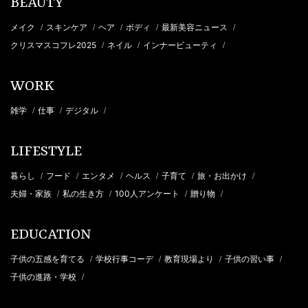
BEAUTY
メイク
スキンケア
ヘア
ボディ
最新美容ニュース
/
/
/
/
/
クリスマスコフレ2025
ネイル
インナービューティ
/
/
/
WORK
雑学
仕事
デジタル
/
/
/
LIFESTYLE
暮らし
フード
エンタメ
ヘルス
子育て
旅・お出かけ
/
/
/
/
/
/
夫婦・家族
私の生き方
100人アンケート
贈り物
/
/
/
/
EDUCATION
子供の五感を育てる
学校行事コーデ
教育現場より
子供の習い事
/
/
/
/
子供の進路・学校
/