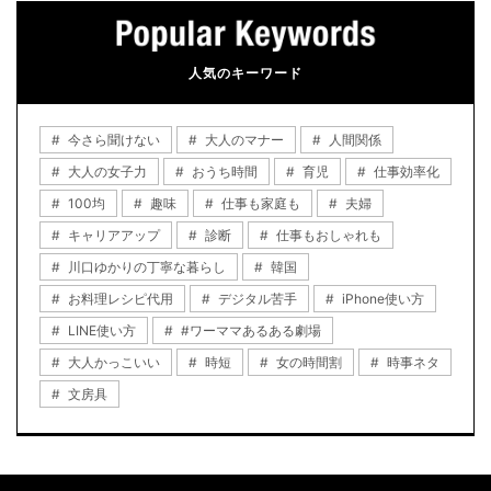
人気のキーワード
今さら聞けない
大人のマナー
人間関係
大人の女子力
おうち時間
育児
仕事効率化
100均
趣味
仕事も家庭も
夫婦
キャリアアップ
診断
仕事もおしゃれも
川口ゆかりの丁寧な暮らし
韓国
お料理レシピ代用
デジタル苦手
iPhone使い方
LINE使い方
#ワーママあるある劇場
大人かっこいい
時短
女の時間割
時事ネタ
文房具