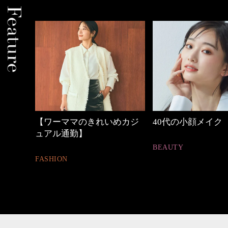
中身
【ワーママのきれいめカジ
40代の小顔メイク
ュアル通勤】
BEAUTY
FASHION