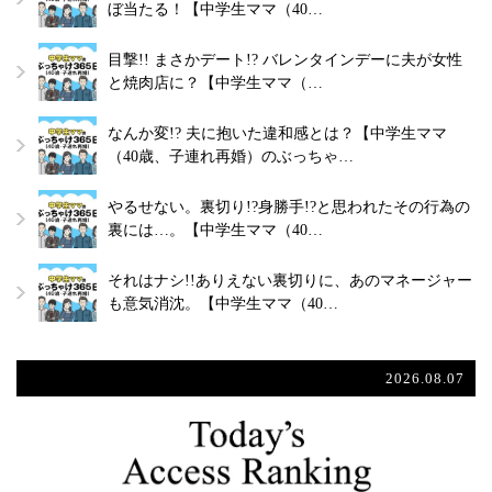
ぼ当たる！【中学生ママ（40…
目撃!! まさかデート!? バレンタインデーに夫が女性
と焼肉店に？【中学生ママ（…
なんか変!? 夫に抱いた違和感とは？【中学生ママ
（40歳、子連れ再婚）のぶっちゃ…
やるせない。裏切り!?身勝手!?と思われたその行為の
裏には…。【中学生ママ（40…
それはナシ!!ありえない裏切りに、あのマネージャー
も意気消沈。【中学生ママ（40…
2026.08.07