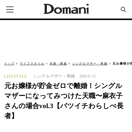
トップ
ライフスタイル
夫婦・家族
シングルマザー・再婚
元お嬢様が
シングルマザー・再婚
LIFESTYLE
2020.07.12
元お嬢様が貯金ゼロで離婚！シングル
マザーになってみつけた天職〜麻衣子
さんの場合vol.3【バツイチわらしべ長
者】