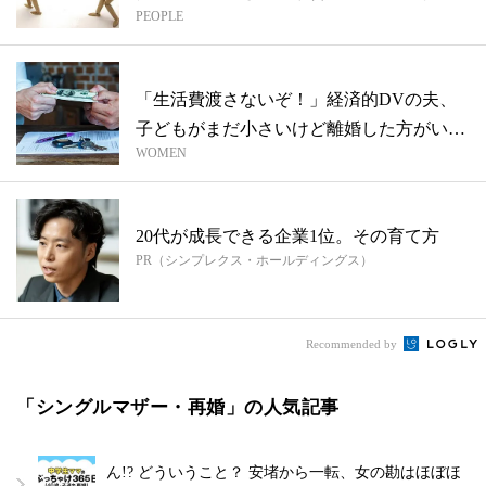
PEOPLE
「生活費渡さないぞ！」経済的DVの夫、
子どもがまだ小さいけど離婚した方がい
WOMEN
い？【...
20代が成長できる企業1位。その育て方
PR（シンプレクス・ホールディングス）
Recommended by
「シングルマザー・再婚」の人気記事
ん!? どういうこと？ 安堵から一転、女の勘はほぼほ