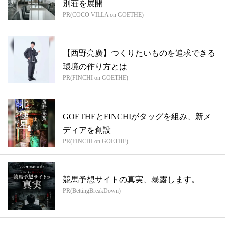
別荘を展開
PR(COCO VILLA on GOETHE)
【西野亮廣】つくりたいものを追求できる
環境の作り方とは
PR(FINCHI on GOETHE)
GOETHEとFINCHIがタッグを組み、新メ
ディアを創設
PR(FINCHI on GOETHE)
競馬予想サイトの真実、暴露します。
PR(BettingBreakDown)