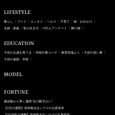
LIFESTYLE
暮らし
フード
エンタメ
ヘルス
子育て
旅・お出かけ
/
/
/
/
/
/
夫婦・家族
私の生き方
100人アンケート
贈り物
/
/
/
/
EDUCATION
子供の五感を育てる
学校行事コーデ
教育現場より
子供の習い事
/
/
/
/
子供の進路・学校
/
MODEL
FORTUNE
運命数から導く週間“女の数字占い”
【2月の運勢】琉球風水志シウマの九星気学
【2026年の運勢】琉球風水志シウマの九星気学