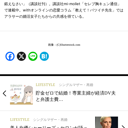
鍛えなさい」（講談社刊）。講談社mi-mollet「セレブ胸キュン通信」
で連載中。withオンラインの恋愛コラム「教えて！バツイチ先生」では
アラサーの婚活女子たちからの共感を得ている。
画像：(C)Shutterstock.com
Facebook
X
Line
Hatena
LIFESTYLE
シングルマザー・再婚
貯金ゼロで結婚！専業主婦が経済DV夫
と弁護士費…
LIFESTYLE
シングルマザー・再婚
美人女優シャーリーズ・セロンが語っ