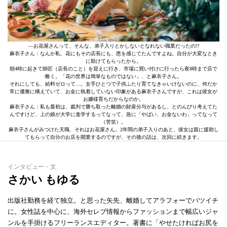
―お花屋さんって、そんな、弟子入りとかしないとなれない職業だったの!?
麻衣子さん：なんか私、花にもその店長にも、恩を感じてたんですよね。自分が大変なとき
に助けてもらったから。
朝4時に起きて師匠（店長のこと）を迎えに行き、市場に買い付けに行ったら夜8時まで店で
働く。「花の世界は簡単なものではない」、と麻衣子さん。
それにしても、給料ゼロって…。女手ひとつで子供ふたり育てなきゃいけないのに、何だか
常に優雅に構えていて、お金に執着していない印象がある麻衣子さんですが、これは彼女が
お嬢様育ちだからなのか。
麻衣子さん：私も最初は、裁判で勝ち取った離婚の財産分与があるし、とのんびり考えてた
んですけど、上の娘が大学に進学するってなって、急に「やばい、お金ないわ」ってなって
（苦笑）。
麻衣子さんがみつけた天職、それはお花屋さん。2年間の弟子入りのあと、彼女は親に援助し
てもらって自分のお店を開業するのですが、その後の話は、次回に続きます。
インタビュー・文
さかい もゆる
出版社勤務を経て独立。と思った矢先、離婚してアラフォーでバツイチ
に。女性誌を中心に、海外セレブ情報からファッションまで幅広いジャ
ンルを手掛けるフリーランスエディター。著書に「やせたければお尻を