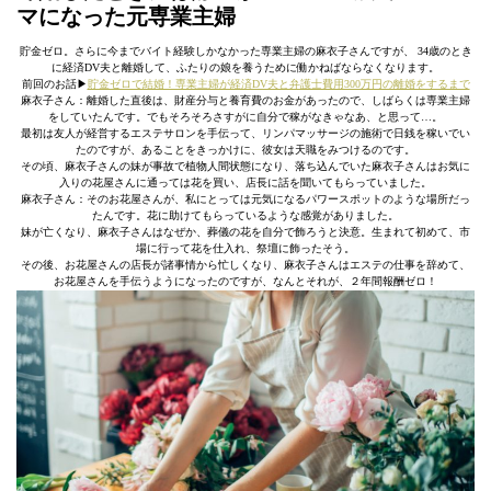
マになった元専業主婦
貯金ゼロ。さらに今までバイト経験しかなかった専業主婦の麻衣子さんですが、 34歳のとき
に経済DV夫と離婚して、ふたりの娘を養うために働かねばならなくなります。
前回のお話▶︎
貯金ゼロで結婚！専業主婦が経済DV夫と弁護士費用300万円の離婚をするまで
麻衣子さん：離婚した直後は、財産分与と養育費のお金があったので、しばらくは専業主婦
をしていたんです。でもそろそろさすがに自分で稼がなきゃなあ、と思って…。
最初は友人が経営するエステサロンを手伝って、リンパマッサージの施術で日銭を稼いでい
たのですが、あることをきっかけに、彼女は天職をみつけるのです。
その頃、麻衣子さんの妹が事故で植物人間状態になり、落ち込んでいた麻衣子さんはお気に
入りの花屋さんに通っては花を買い、店長に話を聞いてもらっていました。
麻衣子さん：そのお花屋さんが、私にとっては元気になるパワースポットのような場所だっ
たんです。花に助けてもらっているような感覚がありました。
妹が亡くなり、麻衣子さんはなぜか、葬儀の花を自分で飾ろうと決意。生まれて初めて、市
場に行って花を仕入れ、祭壇に飾ったそう。
その後、お花屋さんの店長が諸事情から忙しくなり、麻衣子さんはエステの仕事を辞めて、
お花屋さんを手伝うようになったのですが、なんとそれが、２年間報酬ゼロ！