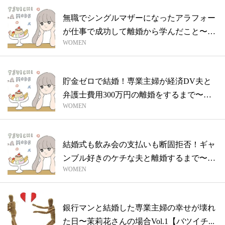
無職でシングルマザーになったアラフォー
が仕事で成功して離婚から学んだこと〜麻
WOMEN
帆さ...
貯金ゼロで結婚！専業主婦が経済DV夫と
弁護士費用300万円の離婚をするまで〜麻
WOMEN
帆...
結婚式も飲み会の支払いも断固拒否！ギャ
ンブル好きのケチな夫と離婚するまで〜麻
WOMEN
衣子...
銀行マンと結婚した専業主婦の幸せが壊れ
た日〜茉莉花さんの場合Vol.1【バツイチ...