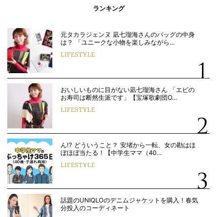
ランキング
元タカラジェンヌ 凪七瑠海さんのバッグの中身
は？ 「ユニークな小物を楽しみながら…
LIFESTYLE
おいしいものに目がない凪七瑠海さん 「エビの
お寿司は断然生派です」【宝塚歌劇団O…
LIFESTYLE
ん!? どういうこと？ 安堵から一転、女の勘はほ
ぼほぼ当たる！【中学生ママ（40…
LIFESTYLE
話題のUNIQLOのデニムジャケットを購入！春気
分投入のコーディネート