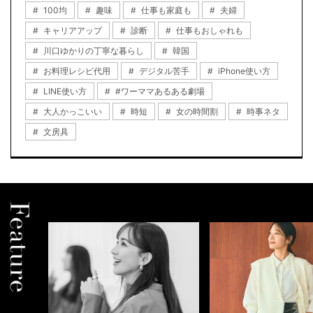
100均
趣味
仕事も家庭も
夫婦
キャリアアップ
診断
仕事もおしゃれも
川口ゆかりの丁寧な暮らし
韓国
お料理レシピ代用
デジタル苦手
iPhone使い方
LINE使い方
#ワーママあるある劇場
大人かっこいい
時短
女の時間割
時事ネタ
文房具