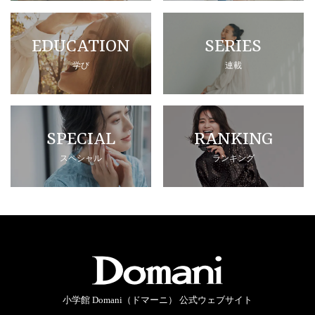
EDUCATION
SERIES
学び
連載
SPECIAL
RANKING
スペシャル
ランキング
小学館 Domani（ドマーニ） 公式ウェブサイト