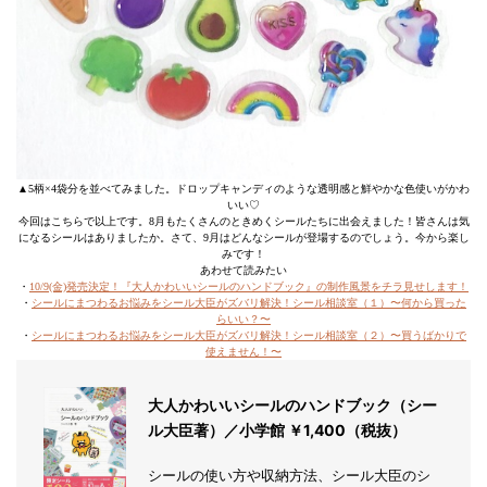
▲5柄×4袋分を並べてみました。ドロップキャンディのような透明感と鮮やかな色使いがかわ
いい♡
今回はこちらで以上です。8月もたくさんのときめくシールたちに出会えました！皆さんは気
になるシールはありましたか。さて、9月はどんなシールが登場するのでしょう。今から楽し
みです！
あわせて読みたい
・
10/9(金)発売決定！『大人かわいいシールのハンドブック』の制作風景をチラ見せします！
・
シールにまつわるお悩みをシール大臣がズバリ解決！シール相談室（１）〜何から買った
らいい？〜
・
シールにまつわるお悩みをシール大臣がズバリ解決！シール相談室（２）〜買うばかりで
使えません！〜
大人かわいいシールのハンドブック（シー
ル大臣著）／小学館 ￥1,400（税抜）
シールの使い方や収納方法、シール大臣のシ