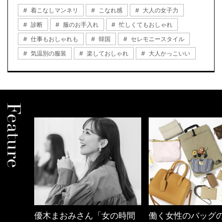
着こなしマンネリ
こなれ感
大人の女子力
診断
服のお手入れ
忙しくてもおしゃれ
仕事もおしゃれも
韓国
セレモニースタイル
気温別の服装
楽しておしゃれ
大人かっこいい
の時間
働く女性のバッグの中身
40代の小顔メイク