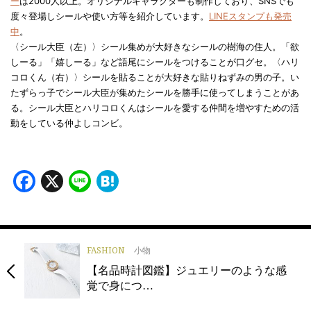
ー
は2000人以上。オリジナルキャラクターも制作しており、SNSでも
度々登場しシールや使い方等を紹介しています。
LINEスタンプも発売
中
。
〈シール大臣（左）〉シール集めが大好きなシールの樹海の住人。「欲
しーる」「嬉しーる」など語尾にシールをつけることが口グセ。〈ハリ
コロくん（右）〉シールを貼ることが大好きな貼りねずみの男の子。い
たずらっ子でシール大臣が集めたシールを勝手に使ってしまうことがあ
る。シール大臣とハリコロくんはシールを愛する仲間を増やすための活
動をしている仲よしコンビ。
Facebook
X
Line
Hatena
FASHION
小物
【名品時計図鑑】ジュエリーのような感
覚で身につ…