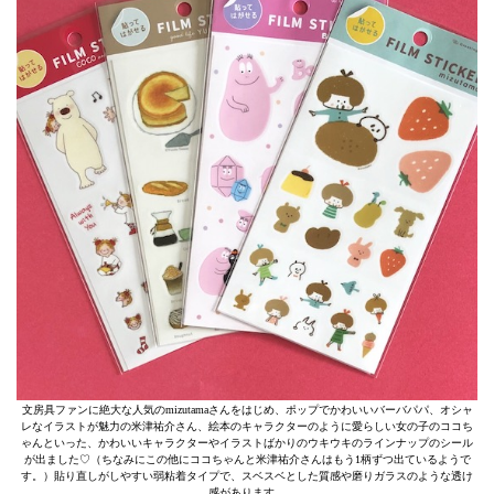
文房具ファンに絶大な人気のmizutamaさんをはじめ、ポップでかわいいバーバパパ、オシャ
レなイラストが魅力の米津祐介さん、絵本のキャラクターのように愛らしい女の子のココち
ゃんといった、かわいいキャラクターやイラストばかりのウキウキのラインナップのシール
が出ました♡（ちなみにこの他にココちゃんと米津祐介さんはもう1柄ずつ出ているようで
す。）貼り直しがしやすい弱粘着タイプで、スベスベとした質感や磨りガラスのような透け
感があります。