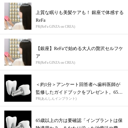
上質な眠りも美髪ケアも！ 銀座で体感する
ReFa
PR(ReFa GINZA on CREA)
【銀座】ReFaで始める大人の贅沢セルフケ
ア
PR(ReFa GINZA on CREA)
＜約1分＞アンケート回答者へ歯科医師が
監修したガイドブックをプレゼント。65歳
PR(あんしんインプラント)
以...
65歳以上の方は要確認「インプラントは保