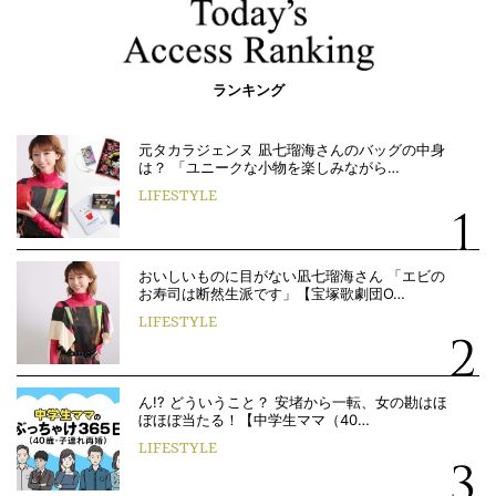
ランキング
元タカラジェンヌ 凪七瑠海さんのバッグの中身
は？ 「ユニークな小物を楽しみながら…
LIFESTYLE
おいしいものに目がない凪七瑠海さん 「エビの
お寿司は断然生派です」【宝塚歌劇団O…
LIFESTYLE
ん!? どういうこと？ 安堵から一転、女の勘はほ
ぼほぼ当たる！【中学生ママ（40…
LIFESTYLE