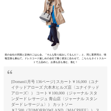
前の会社の同期と定例のごはん会。「そんな取り組みしてるんだ！」と、同じ業界同士、情
報交換も兼ねて。ドレスコード厳しめの会社で働く彼女に合わせて、こちらもタイトスカー
トで上品めに。お酒も話も進む、進む！
[Domani1月号 136ページ] スカート￥16,000（ユナ
イテッドアローズ 六本木ヒルズ店〈ユナイテッド
アローズ〉） コート￥100,000（ジャーナル スタ
ンダード レサージュ 青山店〈ジャーナル スタン
ダード レサージュ〉） カットソー
￥7,500（TOMORROWLAND〈MACPHEE〉） ス