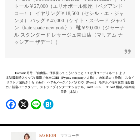
トール￥27,000（エリオポール銀座〈ベグアンド
コー〉） イヤリング￥18,500（セシル・エ・ジャ
ンヌ） バッグ￥45,000（ケイト・スペード ジャパ
ン〈kate spade new york〉） 靴￥99,000（ジャーナ
ル スタンダード レサージュ青山店〈マリアム ナ
ッシアー ザデー〉）
Domani1月号 〝自由型〟仕事服ってこういうこと！１か月コーディネート より
本誌撮影時スタッフ: 撮影／倉本GORI（Pygmy company／人物）、魚地武大（静物） スタイ
リスト／城長さくら（kind） ヘア&メーク／シバタロウ（P-cott） モデル／竹内友梨 撮影協
力／新宿パークタワー、ストライプインターナショナル、AWABEES、UTUWA 構成／福本絵
里香（本誌）
Facebook
X
Line
Hatena
FASHION
ママコーデ