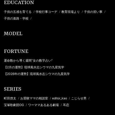
EDUCATION
子供の五感を育てる
学校行事コーデ
教育現場より
子供の習い事
/
/
/
/
子供の進路・学校
/
MODEL
FORTUNE
運命数から導く週間“女の数字占い”
【2月の運勢】琉球風水志シウマの九星気学
【2026年の運勢】琉球風水志シウマの九星気学
SERIES
町田啓太
お受験ママの相談室
editor_kao
こじらせ男
/
/
/
/
宝塚歌劇団OG
ワーママあるある劇場
耳恋
/
/