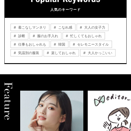
人気のキーワード
着こなしマンネリ
こなれ感
大人の女子力
診断
服のお手入れ
忙しくてもおしゃれ
仕事もおしゃれも
韓国
セレモニースタイル
気温別の服装
楽しておしゃれ
大人かっこいい