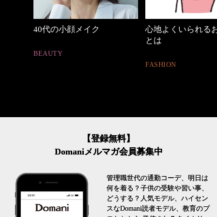
中身
40代の小顔メイク
心地よくいられる
とは
BEAUTY
FASHION
【登録無料】
Domaniメルマガ会員募集中
管理職世代の通勤コーデ、明日は
何を着る？子供の受験や習い事、
どうする？人気モデル、ハイセン
スなDomani読者モデル、教育のプ