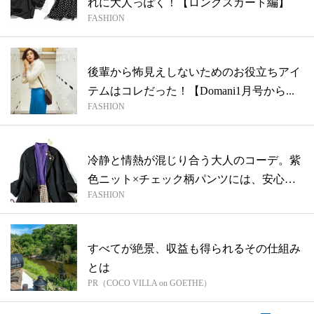
れに大人っぽく！【ロングスカート編】
FASHION
後輩から怖見えしないためのお役立ちアイ
テムはコレだった！【Domani1月号から...
FASHION
冷静と情熱が混じり合う大人のコーデ。紫
色ニット×チェック柄パンツには、安心感
FASHION
のあ...
すべてが絶景、収益も得られるその仕組み
とは
PR（COCO VILLA on GOETHE）