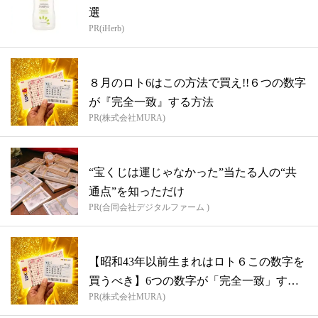
選
PR(iHerb)
８月のロト6はこの方法で買え!!６つの数字
が『完全一致』する方法
PR(株式会社MURA)
“宝くじは運じゃなかった”当たる人の“共
通点”を知っただけ
PR(合同会社デジタルファーム )
【昭和43年以前生まれはロト６この数字を
買うべき】6つの数字が「完全一致」する
PR(株式会社MURA)
方...