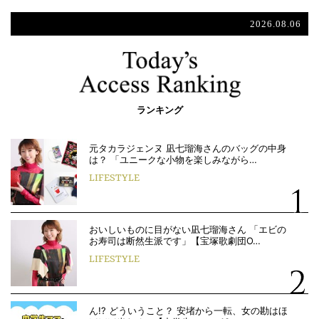
2026.08.06
ランキング
元タカラジェンヌ 凪七瑠海さんのバッグの中身
は？ 「ユニークな小物を楽しみながら…
LIFESTYLE
おいしいものに目がない凪七瑠海さん 「エビの
お寿司は断然生派です」【宝塚歌劇団O…
LIFESTYLE
ん!? どういうこと？ 安堵から一転、女の勘はほ