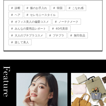
診断
服のお手入れ
韓国
こなれ感
ヘア
セレモニースタイル
オフィス美人の偏愛コスメ
ノーテクメーク
みんなの愛用品レポート
40代美容
大人のプチプラコスメ
プチプラ
無印良品
楽して美人