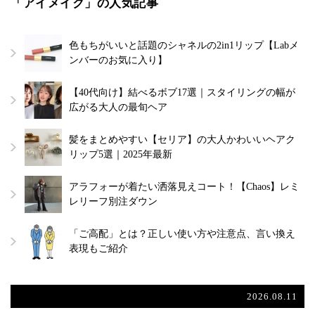
「アイメイク」の人気記事
色もちがいいと話題のシャネルの2in1リップ【Labメ
ンバーのお気に入り】
【40代向け】結べるボブ17選｜スタイリングの幅が
広がる大人の最旬ヘア
髪をまとめやすい【セリア】の大人かわいいヘアク
リップ5選｜2025年最新
アラフォーが着たい洒落見えコート！【Chaos】レミ
レリーフ別注ダウン
「ご高配」とは？正しい使い方や注意点、言い換え
表現もご紹介
2026.08.11