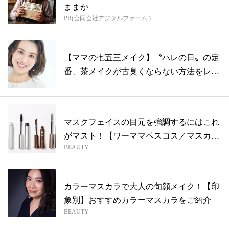
ままか
PR(合同会社デジタルファーム )
【ママの七五三メイク】〝ハレの日〟の定
番、茶メイクが古臭くならない方法をレク
チャ...
マスクフェイスの目元を強調するにはこれ
がマスト！【ワーママベスコス／マスカラ
BEAUTY
編】
カラーマスカラで大人の旬顔メイク！【印
象別】おすすめカラーマスカラをご紹介
BEAUTY