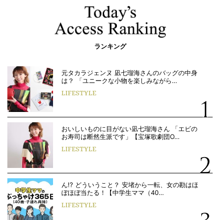
ランキング
元タカラジェンヌ 凪七瑠海さんのバッグの中身
は？ 「ユニークな小物を楽しみながら…
LIFESTYLE
おいしいものに目がない凪七瑠海さん 「エビの
お寿司は断然生派です」【宝塚歌劇団O…
LIFESTYLE
ん!? どういうこと？ 安堵から一転、女の勘はほ
ぼほぼ当たる！【中学生ママ（40…
LIFESTYLE