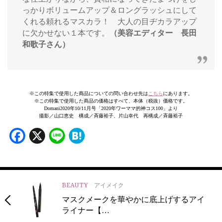
っかりボリュームアップ＆ロングラッシュにして
くれる頼れるマスカラ！ 大人の目ヂカラアップ
に欠かせない１本です。
（美容エディター 長田
和歌子さん）
※この特集で使用した商品についての問い合わせ先は
こちら
にあります。
※この特集で使用した商品の価格はすべて、本体（税抜）価格です。
Domani2020年10/11月号「2020年ワーママ的神コス100」より
撮影／山口恵史 構成／斉藤裕子、片山幸代 再構成／斉藤裕子
Facebook
X
Line
Hatena
BEAUTY
アイメイク
マスクメークを華やかに底上げするアイ
ライナー【…