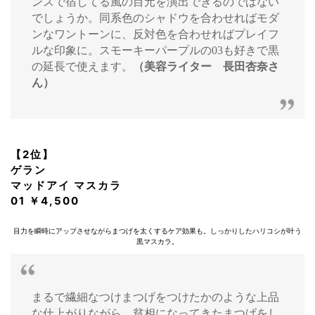
ンスで宿してる風の目元を演出できるのではない
でしょうか。同系色のシャドウを合わせればモダ
ンなワントーンに、反対色を合わせればプレイフ
ルな印象に。スモーキーパープルの03も好きで黒
の延長で使えます。
（美容ライター 長田杏奈さ
ん）
【2位】
ゲラン
マッドアイ マスカラ
01 ￥4,500
目力を瞬時にアップさせながらまつげを太くするケア効果も。しっかりしたハリコシが叶う
黒マスカラ。
まるで繊細なつけまつげをつけたかのような上品
な仕上がりながら、貧相になってきたまつげをし