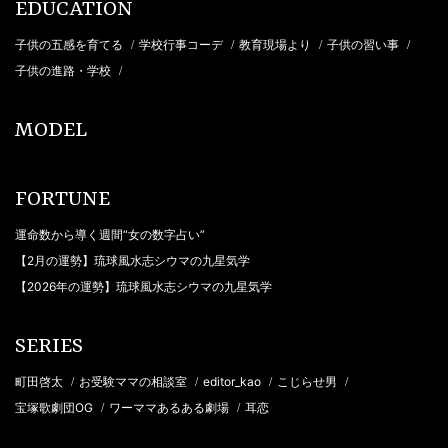
EDUCATION
子供の五感を育てる
学校行事コーデ
教育現場より
子供の習い事
/
/
/
/
子供の進路・学校
/
MODEL
FORTUNE
運命数から導く週間“女の数字占い”
【2月の運勢】琉球風水志シウマの九星気学
【2026年の運勢】琉球風水志シウマの九星気学
SERIES
町田啓太
お受験ママの相談室
editor_kao
こじらせ男
/
/
/
/
宝塚歌劇団OG
ワーママあるある劇場
耳恋
/
/