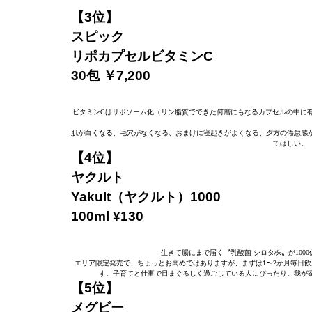
【3位】
スピック
リポカプセルビタミンC
30包 ￥7,200
ビタミンCはリポソーム化（リン脂質でできた何層にもなるカプセルの中に
肌が白くなる、毛穴がなくなる、おまけに寝起きがよくなる、夕方の倦怠感
てほしい。
【4位】
ヤクルト
Yakult（ヤクルト）1000
100ml ¥130
生きて腸にまで届く〝乳酸菌 シロタ株〟が10
エリア限定発売で、ちょっとお高めではありますが、まずは1〜2か月毎
す。子育てと仕事で目まぐるしく過ごしている人にぴったり。我が
【5位】
メグビー