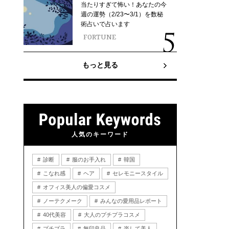
当たりすぎて怖い！あなたの今
週の運勢（2/23〜3/1）を数秘
術占いで占います
FORTUNE
もっと見る
人気のキーワード
診断
服のお手入れ
韓国
こなれ感
ヘア
セレモニースタイル
オフィス美人の偏愛コスメ
ノーテクメーク
みんなの愛用品レポート
40代美容
大人のプチプラコスメ
プチプラ
無印良品
楽して美人