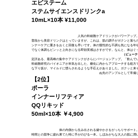
エピステーム
ステムサイエンスドリンクa
10mL×10本 ¥11,000
人気の幹細胞ケアドリンクがパワーアップ
普段から美容ドリンクはとっていますが、これは、肌の調子がガクンと落ち
ンナーケアに重きをおくと回復も早いです。体の慢性的な不調も気になる年
でなく体調もピンッと上向きになる即効実感はさすがです。なんと、体はぐ
（ビューテ
定評ある、最高峰の集中ケアドリンクがさらにバージョンアップ。「飲んでい
幹細胞研究のパイオニアが本気を出した、糖化に内からアプローチする処方
な下り坂が、マイルドに慣らされるような手応えがありました。ガクッと来
ぬ先のアンプルとして常備
【2位】
ポーラ
インナーリフティア
QQリキッド
50ml×10本 ￥4,900
体の内側から生み出される健やかさをがっちりサポート
時間との競争に疲れ果てた時に手がのびる一本。しぼみがちな大人の肌に潤