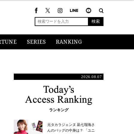
検索
RTUNE
SERIES
RANKING
2026.08.07
ランキング
元タカラジェンヌ 凪七瑠海さ
んのバッグの中身は？ 「ユニ