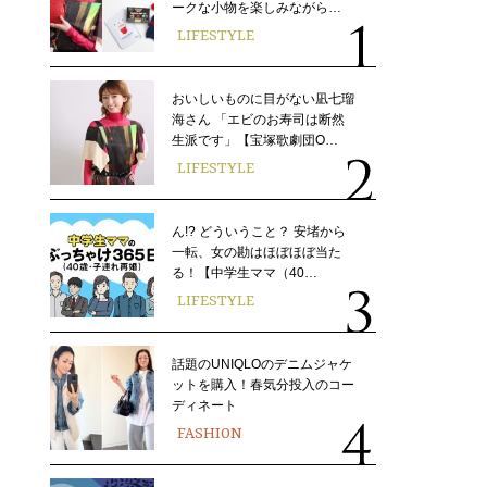
ークな小物を楽しみながら…
LIFESTYLE
おいしいものに目がない凪七瑠
海さん 「エビのお寿司は断然
生派です」【宝塚歌劇団O…
LIFESTYLE
ん!? どういうこと？ 安堵から
一転、女の勘はほぼほぼ当た
る！【中学生ママ（40…
LIFESTYLE
話題のUNIQLOのデニムジャケ
ットを購入！春気分投入のコー
ディネート
FASHION