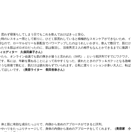
。思わず寝落ちしてしまう日でもこれを飲んでおけばきっと安心。
た時のレスキュー用として頼りに。ひどく肌荒れしていると積極的なスキンケアができないため、イ
頃なので、ローヤルゼリーを新配合でパワーアップしたのはうれしいかぎり。飲んで数日で、肌だけ
ったり＆肌はボロボロだったのに、肌は復活し、活発男児２人の相手もなんとかできるまでに復調！
ィエディター 久保田麻子さん）
たら、オンライン会議でも肌の輝きが違うと言われた（50代）」という前評判ですでにワクワク。
です。私には、年齢を重ねることによって出やすくなった、疲れたときのグラッ＆ガクッとなる急峻
そうな前後で飲むと、肌だけは疲れ知らずでいられます。公私に渡りミッションが多い大人に、転ば
してほしいです。
（美容ライター 長田杏奈さん）
。体と肌に有効な成分たっぷりで、内側から攻めのアプローチができると評判。
いやハリをたっぷりチャージして、身体の内側から攻めのアプローチをしてくれます。
（美容家 小