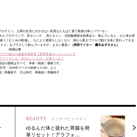
プロテイン。人間の生活に欠かせない良質なたんぱく質で産後の体にパワーを！
れたプロテインで、高タンパク 、高ビタミン、活性酸素除去効果あり。飲んでいると、心と体が栄
違う！むくみが軽減し、なにより寝落ちしなくなり、朝から夜までフルで動ける体に変わってきま
ックス」をプラスして飲んでいますが、まさに最強！
（美容ライター 轟木あずささん）
関連記事
ママの味方の厳選美容家電【美容賢者のベストコスメ】
アアイロンは「本当にいいもの」を買うべき！
商品の価格はすべて、本体（税抜）価格です。
0/11月号「2020年ワーママ的神コス100」より
成／斉藤裕子、片山幸代 再構成／斉藤裕子
BEAUTY
インナービューティ
ナ
ゆるんだ体と疲れた胃腸を簡
単リセット！アラフォ…