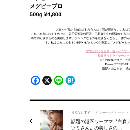
メグビープロ
500g ¥4,800
大豆や牛乳から抽出されたたんぱく質が豊富な、いわば
これ、本当におすすめです！分子栄養学の巨匠、三石巌先生の理論から作ら
養で満たされるのを実感します。ジャンクなものを欲さなくなるし、体力が
す。私はこれにビタミンB群やビタミンCが豊富な「メグビーミ
家電が安くなる今、狙うべきワー
毎日使うドライヤーとヘ
※この特集で使用した
Domani2020年1
撮影／山口恵史 構
Facebook
X
Line
Hatena
BEAUTY
インナービューティ
話題の港区ワーママ〝白森
ツミさん〟の美しさの…