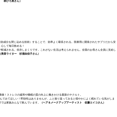
林ひろ美さん）
有効成分を閉じ込める技術）することで、効率よく吸収される。医療用に開発されたサプリだから安
心して毎日飲める！
が軽減される。依存しまくりです。これがない生活は考えられません。全国のお母さん全員に支給し
（美容ライター 杉浦由佳子さん）
00億個！ストレスの緩和や睡眠の質の向上に働きかける最新のヤクルト。
日飲んでみてほしい！即効性はありませんが、ふと振り返ってみると穏やかによく眠れている気がしま
家では家族みんなで飲んでいます。
（ヘア＆メークアップアーティスト 佐藤エイコさん）