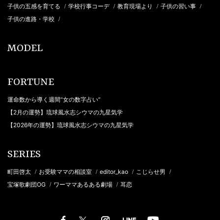
子供の五感を育てる
学校行事コーデ
教育現場より
子供の習い事
/
/
/
/
子供の進路・学校
/
MODEL
FORTUNE
運命数から導く週間“女の数字占い”
【2月の運勢】琉球風水志シウマの九星気学
【2026年の運勢】琉球風水志シウマの九星気学
SERIES
町田啓太
お受験ママの相談室
editor_kao
こじらせ男
/
/
/
/
宝塚歌劇団OG
ワーママあるある劇場
耳恋
/
/