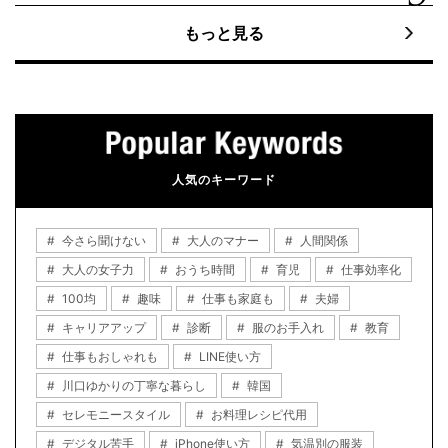
もっと見る
人気のキーワード
今さら聞けない
大人のマナー
人間関係
大人の女子力
おうち時間
育児
仕事効率化
100均
趣味
仕事も家庭も
夫婦
キャリアアップ
診断
服のお手入れ
教育
仕事もおしゃれも
LINE使い方
川口ゆかりの丁寧な暮らし
韓国
セレモニースタイル
お料理レシピ代用
デジタル苦手
iPhone使い方
気温別の服装