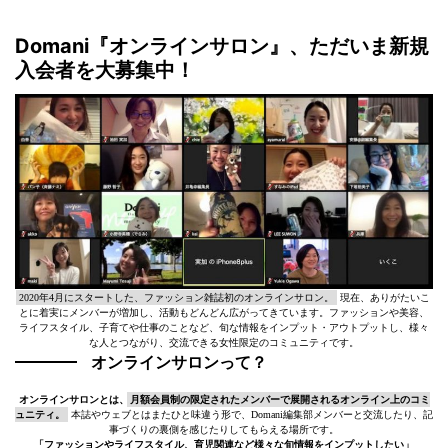
Domani『オンラインサロン』、ただいま新規
入会者を大募集中！
2020年4月にスタートした、ファッション雑誌初のオンラインサロン。
現在、ありがたいこ
とに着実にメンバーが増加し、活動もどんどん広がってきています。ファッションや美容、
ライフスタイル、子育てや仕事のことなど、旬な情報をインプット・アウトプットし、様々
な人とつながり、交流できる女性限定のコミュニティです。
オンラインサロンって？
オンラインサロンとは、
月額会員制の限定されたメンバーで展開されるオンライン上のコミ
ュニティ。
本誌やウェブとはまたひと味違う形で、Domani編集部メンバーと交流したり、記
事づくりの裏側を感じたりしてもらえる場所です。
「ファッションやライフスタイル、育児関連など様々な旬情報をインプットしたい」