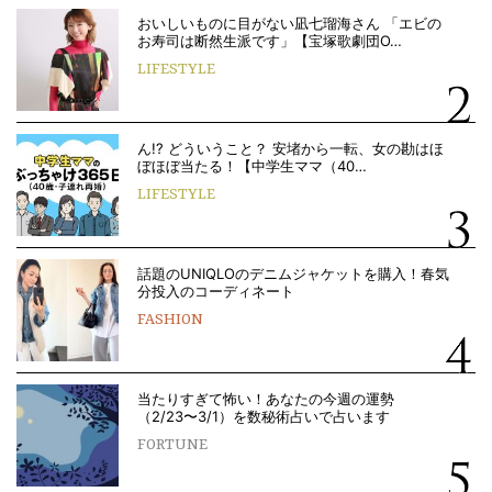
おいしいものに目がない凪七瑠海さん 「エビの
お寿司は断然生派です」【宝塚歌劇団O…
LIFESTYLE
ん!? どういうこと？ 安堵から一転、女の勘はほ
ぼほぼ当たる！【中学生ママ（40…
LIFESTYLE
話題のUNIQLOのデニムジャケットを購入！春気
分投入のコーディネート
FASHION
当たりすぎて怖い！あなたの今週の運勢
（2/23〜3/1）を数秘術占いで占います
FORTUNE