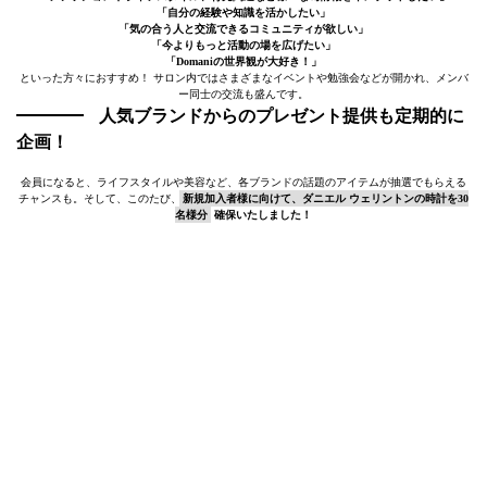
「自分の経験や知識を活かしたい」
「気の合う人と交流できるコミュニティが欲しい」
「今よりもっと活動の場を広げたい」
「Domaniの世界観が大好き！」
といった方々におすすめ！ サロン内ではさまざまなイベントや勉強会などが開かれ、メンバ
ー同士の交流も盛んです。
人気ブランドからのプレゼント提供も定期的に
企画！
会員になると、ライフスタイルや美容など、各ブランドの話題のアイテムが抽選でもらえる
チャンスも。そして、このたび、
新規加入者様に向けて、ダニエル ウェリントンの時計を30
名様分
確保いたしました！