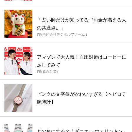
「占い師だけが知ってる〝お金が増える人
の共通点〟」
PR(合同会社デジタルファーム )
アマゾンで大人気！血圧対策はコーヒーに
足してみて
PR(森永乳業)
ピンクの文字盤がかわいすぎる【ヘビロテ
腕時計】
どの色にする？「ダニエル ウェリントン」