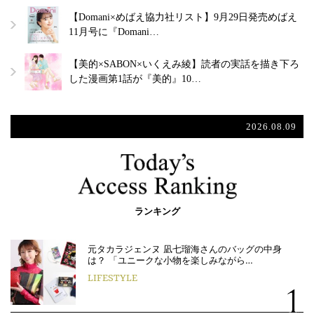
【Domani×めばえ協力社リスト】9月29日発売めばえ
11月号に『Domani…
【美的×SABON×いくえみ綾】読者の実話を描き下ろ
した漫画第1話が『美的』10…
2026.08.09
ランキング
元タカラジェンヌ 凪七瑠海さんのバッグの中身
は？ 「ユニークな小物を楽しみながら…
LIFESTYLE