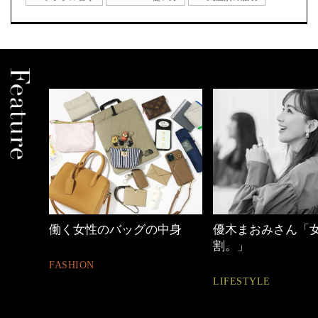
中身
優木まおみさん「女の時間
40代の小顔メイク
割。」
BEAUTY
LIFESTYLE