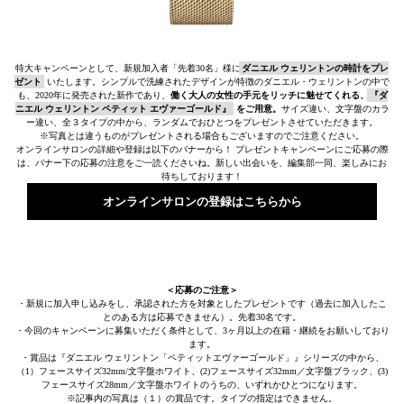
特大キャンペーンとして、新規加入者「先着30名」様に
ダニエル ウェリントンの時計をプレ
ゼント
いたします。シンプルで洗練されたデザインが特徴のダニエル・ウェリントンの中で
も、2020年に発売された新作であり、
働く大人の女性の手元をリッチに魅せてくれる、
『ダ
ニエル ウェリントン ペティット エヴァーゴールド』
をご用意。
サイズ違い、文字盤のカラ
ー違い、全３タイプの中から、ランダムでおひとつをプレゼントさせていただきます。
※写真とは違うものがプレゼントされる場合もございますのでご注意ください。
オンラインサロンの詳細や登録は以下のバナーから！ プレゼントキャンペーンにご応募の際
は、バナー下の応募の注意をご一読くださいね。新しい出会いを、編集部一同、楽しみにお
待ちしております！
オンラインサロンの登録はこちらから
＜応募のご注意＞
・新規に加入申し込みをし、承認された方を対象としたプレゼントです（過去に加入したこ
とのある方は応募できません）。先着30名です。
・今回のキャンペーンに募集いただく条件として、3ヶ月以上の在籍・継続をお願いしており
ます。
・賞品は『ダニエル ウェリントン「ペティットエヴァーゴールド」』シリーズの中から、
（1）フェースサイズ32mm/文字盤ホワイト、(2)フェースサイズ32mm／文字盤ブラック、(3)
フェースサイズ28mm／文字盤ホワイトのうちの、いずれかひとつになります。
※記事内の写真は（１）の賞品です。タイプの指定はできません。