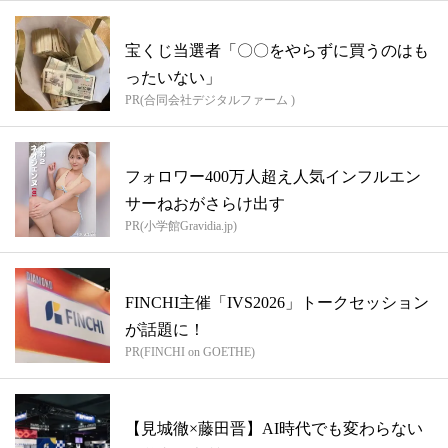
宝くじ当選者「〇〇をやらずに買うのはも
ったいない」
PR(合同会社デジタルファーム )
フォロワー400万人超え人気インフルエン
サーねおがさらけ出す
PR(小学館Gravidia.jp)
FINCHI主催「IVS2026」トークセッション
が話題に！
PR(FINCHI on GOETHE)
【見城徹×藤田晋】AI時代でも変わらない