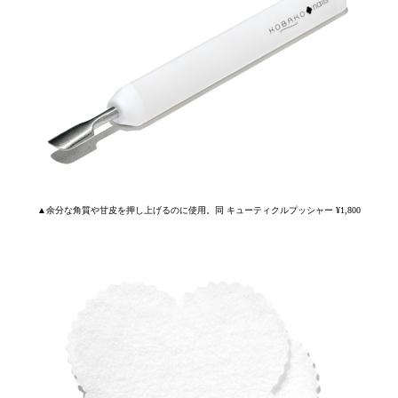
▲余分な角質や甘皮を押し上げるのに使用。同 キューティクルプッシャー ¥1,800