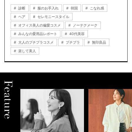
診断
服のお手入れ
韓国
こなれ感
ヘア
セレモニースタイル
オフィス美人の偏愛コスメ
ノーテクメーク
みんなの愛用品レポート
40代美容
大人のプチプラコスメ
プチプラ
無印良品
楽して美人