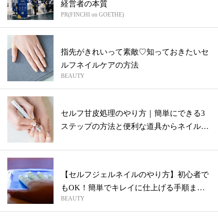
経営者の本質
PR(FINCHI on GOETHE)
指先がきれいって素敵♡知っておきたいセ
ルフネイルケアの方法
BEAUTY
セルフ甘皮処理のやり方｜簡単にできる3
ステップの方法と便利な道具からネイル・
ハン...
【セルフジェルネイルのやり方】初心者で
もOK！簡単でキレイに仕上げる手順まと
BEAUTY
め