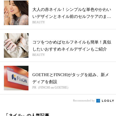
大人の赤ネイル！シンプルな単色やかわい
いデザインとネイル前のセルフケアのまと
BEAUTY
め
コツをつかめばセルフネイルも簡単！真似
したいおすすめネイルデザインもご紹介
BEAUTY
GOETHEとFINCHIがタッグを組み、新メ
ディアを創設
PR（FINCHI on GOETHE）
Recommended by
「ネイル」の人気記事