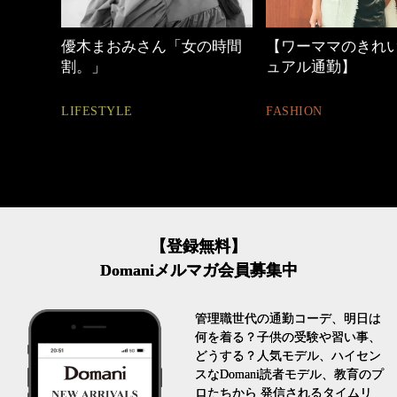
の時間
【ワーママのきれいめカジ
40代の小顔メイク
ュアル通勤】
BEAUTY
FASHION
【登録無料】
Domaniメルマガ会員募集中
管理職世代の通勤コーデ、明日は
何を着る？子供の受験や習い事、
どうする？人気モデル、ハイセン
スなDomani読者モデル、教育のプ
ロたちから 発信されるタイムリ