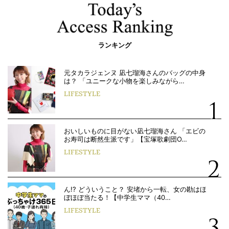
ランキング
元タカラジェンヌ 凪七瑠海さんのバッグの中身
は？ 「ユニークな小物を楽しみながら…
LIFESTYLE
おいしいものに目がない凪七瑠海さん 「エビの
お寿司は断然生派です」【宝塚歌劇団O…
LIFESTYLE
ん!? どういうこと？ 安堵から一転、女の勘はほ
ぼほぼ当たる！【中学生ママ（40…
LIFESTYLE