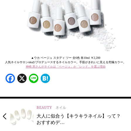
▲ウカ ベージュ スタディ ツー 全6色 各10ml ￥2,200
人気ネイルサロンukaがプロデュースするネイルカラー。手肌がきれいに見える究極カラー。
神崎 恵さんがネイルは「ベージュ」か「レッド」を選ぶ理由
Facebook
X
Line
Hatena
BEAUTY
ネイル
大人に似合う【キラキラネイル】って？
おすすめデ…