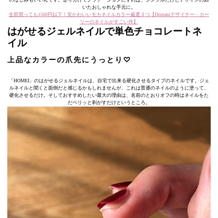
いたおしゃれな手元に。
全部買っても1500円以下！安かわいいモカネイルカラー厳選３つ【Domaniデザイナー・カー
リーのネイルがすごい件】
はがせるジェルネイルで単色チョコレートネ
イル
上品なカラーの爪先にうっとり♡
「HOMEI」のはがせるジェルネイルは、自宅で出来る硬化させるタイプのネイルです。ジェ
ルネイルと聞くと面倒だと感じるかもしれませんが、これは普通のネイルのように塗って、
硬化させるだけ。そしておすすめしたい最大の理由は、名前のとおりオフの時はネイルをた
だペリッと剥がすだけというところ。