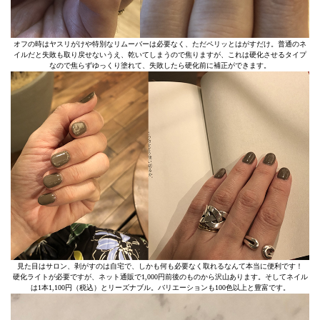
オフの時はヤスリがけや特別なリムーバーは必要なく、ただペリッとはがすだけ。普通のネ
イルだと失敗も取り戻せないうえ、乾いてしまうので焦りますが、これは硬化させるタイプ
なので焦らずゆっくり塗れて、失敗したら硬化前に補正ができます。
見た目はサロン、剥がすのは自宅で、しかも何も必要なく取れるなんて本当に便利です！
硬化ライトが必要ですが、ネット通販で1,000円前後のものから沢山あります。そしてネイル
は1本1,100円（税込）とリーズナブル。バリエーションも100色以上と豊富です。