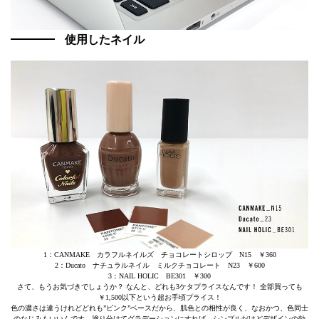
使用したネイル
1：CANMAKE カラフルネイルズ チョコレートシロップ N15 ￥360
2：Ducato ナチュラルネイル ミルクチョコレート N23 ￥600
3：NAIL HOLIC BE301 ￥300
さて、もうお気づきでしょうか？ なんと、どれも3ケタプライスなんです！ 全部買っても
￥1,500以下という超お手頃プライス！
色の濃さは違うけれどどれも”ピンク”ベースだから、肌色との相性が良く、なおかつ、色同士
のなじみもいいんです。塗り分けてグラデーションにすれば、シンプルだけどデザインの効