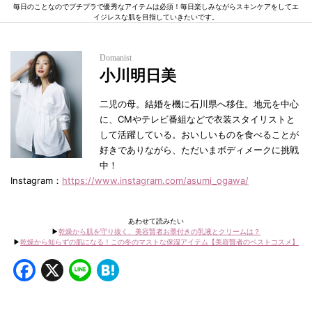
毎日のことなのでプチプラで優秀なアイテムは必須！毎日楽しみながらスキンケアをしてエ
イジレスな肌を目指していきたいです。
Domanist
小川明日美
二児の母。結婚を機に石川県へ移住。地元を中心
に、CMやテレビ番組などで衣装スタイリストと
して活躍している。おいしいものを食べることが
好きでありながら、ただいまボディメークに挑戦
中！
Instagram：
https://www.instagram.com/asumi_ogawa/
あわせて読みたい
▶︎
乾燥から肌を守り抜く、美容賢者お墨付きの乳液とクリームは？
▶︎
乾燥から知らずの肌になる！この冬のマストな保湿アイテム【美容賢者のベストコスメ】
Facebook
X
Line
Hatena