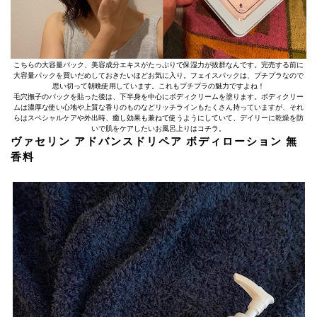
こちらの大容量パック、美容成分エキスがたっぷりで保湿力が抜群なんです。完売する前に
大容量パックを買いだめしておきたいほどお気に入り。フェイスパックは、プチプラなので
思い切って朝晩使用しています。これもプチプラの魅力ですよね！
毛穴撫子のパックを貼った後は、下半身を中心にボディクリームを塗ります。ボディクリー
ムは濃厚な使い心地や上質な香りのものなどリッチラインもたくさん持っていますが、それ
らはスペシャルケアや外出時、癒し効果も兼ねて使うようにしていて、デイリーに乾燥を防
いで肌をケアしたいお風呂上りはコチラ。
ヴァセリン アドバンスドリペア ボディローション 無
香料