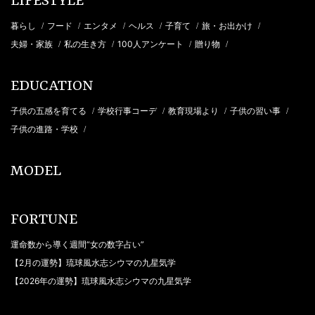
LIFESTYLE
暮らし
フード
エンタメ
ヘルス
子育て
旅・お出かけ
/
/
/
/
/
/
夫婦・家族
私の生き方
100人アンケート
贈り物
/
/
/
/
EDUCATION
子供の五感を育てる
学校行事コーデ
教育現場より
子供の習い事
/
/
/
/
子供の進路・学校
/
MODEL
FORTUNE
運命数から導く週間“女の数字占い”
【2月の運勢】琉球風水志シウマの九星気学
【2026年の運勢】琉球風水志シウマの九星気学