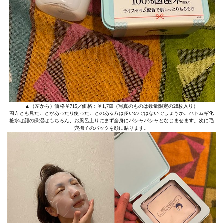
▲（左から）価格￥715／価格：￥1,760（写真のものは数量限定の28枚入り）
両方とも見たことがあったり使ったことのある方は多いのではないでしょうか。ハトムギ化
粧水は顔の保湿はもちろん、お風呂上りにまず全身にパシャパシャとなじませます。次に毛
穴撫子のパックを顔に貼ります。