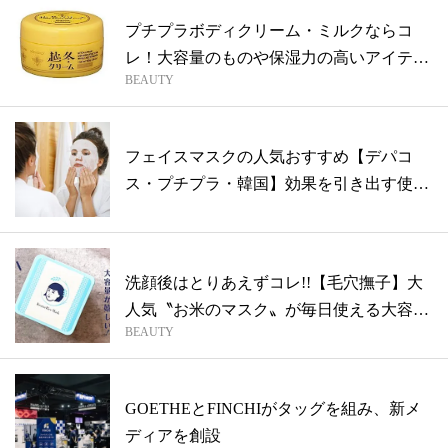
プチプラボディクリーム・ミルクならコ
レ！大容量のものや保湿力の高いアイテム
BEAUTY
を紹介
フェイスマスクの人気おすすめ【デパコ
ス・プチプラ・韓国】効果を引き出す使い
方も
洗顔後はとりあえずコレ!!【毛穴撫子】大
人気〝お米のマスク〟が毎日使える大容量
BEAUTY
に
GOETHEとFINCHIがタッグを組み、新メ
ディアを創設