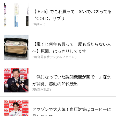
【iHerb】でこれ買って！SNSでバズってる
〝GOLD〟サプリ
PR(iHerb)
【宝くじ何年も買って一度も当たらない人
へ】原因、はっきりしてます
PR(合同会社デジタルファーム )
「気になっていた認知機能が菌で…」森永
が開発。感動の70代続出
PR(森永乳業)
アマゾンで大人気！血圧対策はコーヒーに