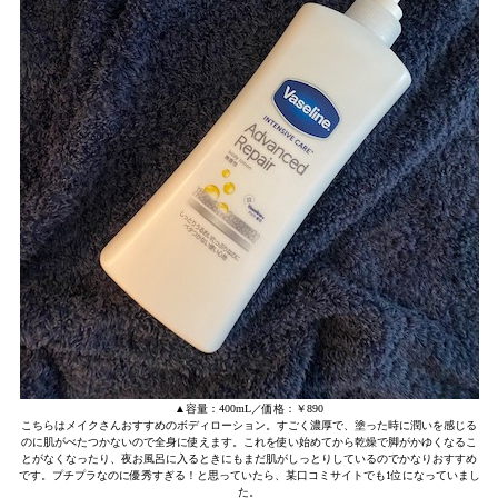
▲容量：400mL／価格：￥890
こちらはメイクさんおすすめのボディローション。すごく濃厚で、塗った時に潤いを感じる
のに肌がべたつかないので全身に使えます。これを使い始めてから乾燥で脚がかゆくなるこ
とがなくなったり、夜お風呂に入るときにもまだ肌がしっとりしているのでかなりおすすめ
です。プチプラなのに優秀すぎる！と思っていたら、某口コミサイトでも1位になっていまし
た。