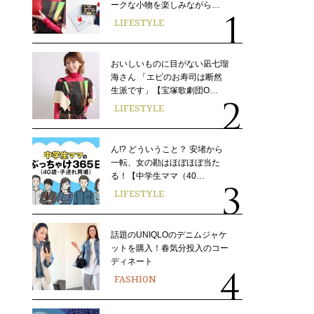
ークな小物を楽しみながら…
LIFESTYLE
おいしいものに目がない凪七瑠
海さん 「エビのお寿司は断然
生派です」【宝塚歌劇団O…
LIFESTYLE
ん!? どういうこと？ 安堵から
一転、女の勘はほぼほぼ当た
る！【中学生ママ（40…
LIFESTYLE
話題のUNIQLOのデニムジャケ
ットを購入！春気分投入のコー
ディネート
FASHION