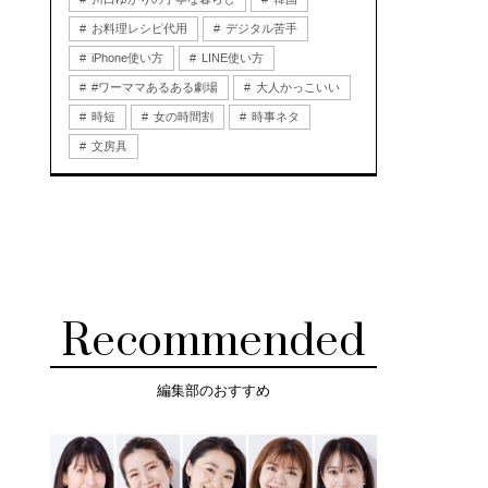
お料理レシピ代用
デジタル苦手
iPhone使い方
LINE使い方
#ワーママあるある劇場
大人かっこいい
時短
女の時間割
時事ネタ
文房具
Recommended
編集部のおすすめ