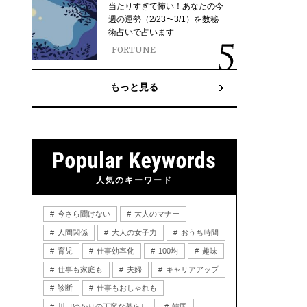
当たりすぎて怖い！あなたの今
週の運勢（2/23〜3/1）を数秘
術占いで占います
FORTUNE
もっと見る
人気のキーワード
今さら聞けない
大人のマナー
人間関係
大人の女子力
おうち時間
育児
仕事効率化
100均
趣味
仕事も家庭も
夫婦
キャリアアップ
診断
仕事もおしゃれも
川口ゆかりの丁寧な暮らし
韓国