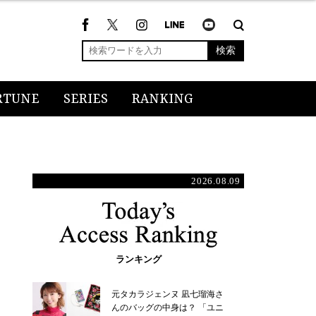
検索
RTUNE
SERIES
RANKING
2026.08.09
ランキング
元タカラジェンヌ 凪七瑠海さ
んのバッグの中身は？ 「ユニ