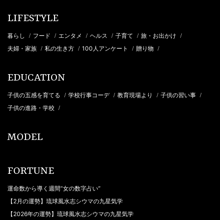
LIFESTYLE
暮らし
フード
エンタメ
ヘルス
子育て
旅・お出かけ
/
/
/
/
/
/
夫婦・家族
私の生き方
100人アンケート
贈り物
/
/
/
/
EDUCATION
子供の五感を育てる
学校行事コーデ
教育現場より
子供の習い事
/
/
/
/
子供の進路・学校
/
MODEL
FORTUNE
運命数から導く週間“女の数字占い”
【2月の運勢】琉球風水志シウマの九星気学
【2026年の運勢】琉球風水志シウマの九星気学