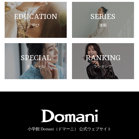
EDUCATION
SERIES
学び
連載
SPECIAL
RANKING
スペシャル
ランキング
小学館 Domani（ドマーニ） 公式ウェブサイト