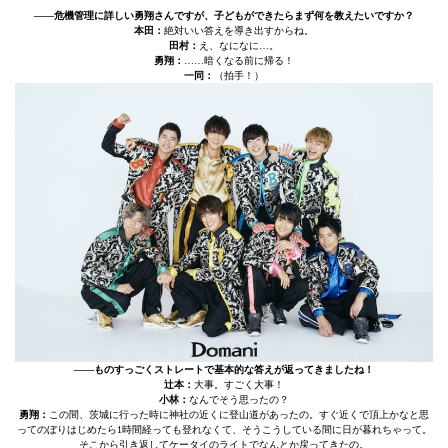
――危機管理に詳しい勇翔さんですが、子どもができたらまず何を教えたいですか？
本田：
絶対いい答えを導き出すからね。
田村：
え、なになに…。
勇翔：
……暗くなる前に帰る！
一同：
（拍手！）
――ものすっごくストレートで基本的な答えが返ってきましたね！
辻本：
大事。すごく大事！
小林：
なんでそう思ったの？
勇翔：
この間、茨城に行った時に神社の近くに登山道があったの。すぐ近くで頂上かなと思
ってのぼりはじめたら1時間経っても登れなくて、そうこうしている間に日が暮れちゃって。
そこから引き返してケータイのライトでなんとか戻ってきたの。