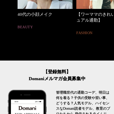
中身
40代の小顔メイク
【ワーママのきれ
ュアル通勤】
BEAUTY
FASHION
【登録無料】
Domaniメルマガ会員募集中
管理職世代の通勤コーデ、明日は
何を着る？子供の受験や習い事、
どうする？人気モデル、ハイセン
スなDomani読者モデル、教育のプ
ロたちから 発信されるタイムリ