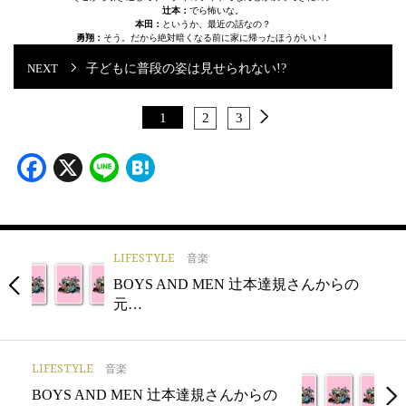
辻本：
でら怖いな。
本田：
というか、最近の話なの？
勇翔：
そう。だから絶対暗くなる前に家に帰ったほうがいい！
子どもに普段の姿は見せられない!?
1
2
3
Facebook
X
Line
Hatena
LIFESTYLE
音楽
BOYS AND MEN 辻本達規さんからの
元…
LIFESTYLE
音楽
BOYS AND MEN 辻本達規さんからの