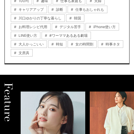
100均
趣味
仕事も家庭も
夫婦
キャリアアップ
診断
仕事もおしゃれも
川口ゆかりの丁寧な暮らし
韓国
お料理レシピ代用
デジタル苦手
iPhone使い方
LINE使い方
#ワーママあるある劇場
大人かっこいい
時短
女の時間割
時事ネタ
文房具