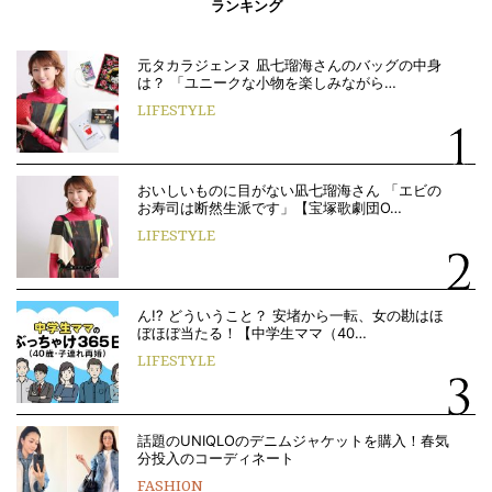
ランキング
元タカラジェンヌ 凪七瑠海さんのバッグの中身
は？ 「ユニークな小物を楽しみながら…
LIFESTYLE
おいしいものに目がない凪七瑠海さん 「エビの
お寿司は断然生派です」【宝塚歌劇団O…
LIFESTYLE
ん!? どういうこと？ 安堵から一転、女の勘はほ
ぼほぼ当たる！【中学生ママ（40…
LIFESTYLE
話題のUNIQLOのデニムジャケットを購入！春気
分投入のコーディネート
FASHION