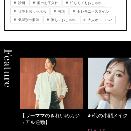
診断
服のお手入れ
忙しくてもおしゃれ
仕事もおしゃれも
韓国
セレモニースタイル
気温別の服装
楽しておしゃれ
大人かっこいい
めカジ
40代の小顔メイク
心地よくいられる
とは
BEAUTY