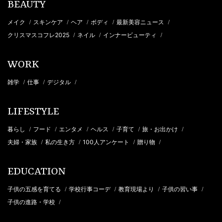
BEAUTY
メイク
スキンケア
ヘア
ボディ
最新美容ニュース
/
/
/
/
/
クリスマスコフレ2025
ネイル
インナービューティ
/
/
/
WORK
雑学
仕事
デジタル
/
/
/
LIFESTYLE
暮らし
フード
エンタメ
ヘルス
子育て
旅・お出かけ
/
/
/
/
/
/
夫婦・家族
私の生き方
100人アンケート
贈り物
/
/
/
/
EDUCATION
子供の五感を育てる
学校行事コーデ
教育現場より
子供の習い事
/
/
/
/
子供の進路・学校
/