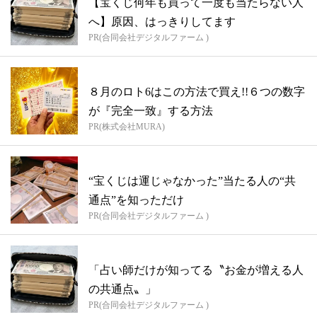
【宝くじ何年も買って一度も当たらない人
へ】原因、はっきりしてます
PR(合同会社デジタルファーム )
８月のロト6はこの方法で買え!!６つの数字
が『完全一致』する方法
PR(株式会社MURA)
“宝くじは運じゃなかった”当たる人の“共
通点”を知っただけ
PR(合同会社デジタルファーム )
「占い師だけが知ってる〝お金が増える人
の共通点〟」
PR(合同会社デジタルファーム )