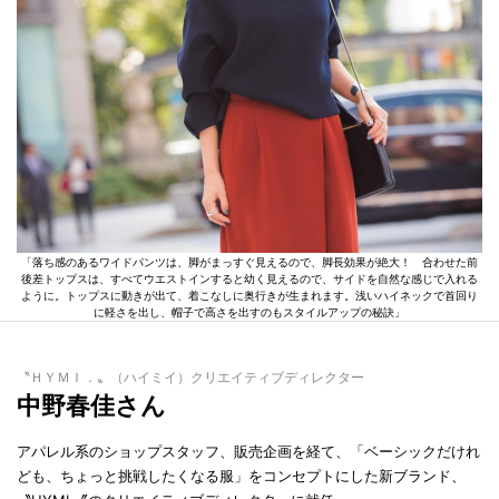
「落ち感のあるワイドパンツは、脚がまっすぐ見えるので、脚長効果が絶大！ 合わせた前
後差トップスは、すべてウエストインすると幼く見えるので、サイドを自然な感じで入れる
ように。トップスに動きが出て、着こなしに奥行きが生まれます。浅いハイネックで首回り
に軽さを出し、帽子で高さを出すのもスタイルアップの秘訣」
〝ＨＹＭＩ．〟（ハイミイ）クリエイティブディレクター
中野春佳さん
アパレル系のショップスタッフ、販売企画を経て、「ベーシックだけれ
ども、ちょっと挑戦したくなる服」をコンセプトにした新ブランド、