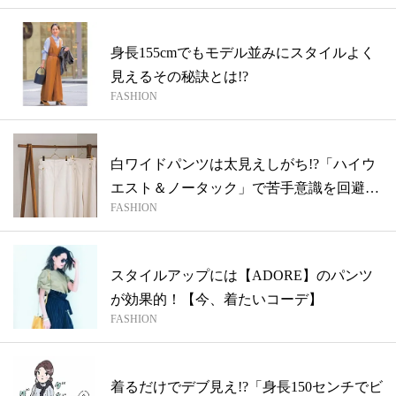
身長155cmでもモデル並みにスタイルよく
見えるその秘訣とは!?
FASHION
白ワイドパンツは太見えしがち!?「ハイウ
エスト＆ノータック」で苦手意識を回避
FASHION
【ス...
スタイルアップには【ADORE】のパンツ
が効果的！【今、着たいコーデ】
FASHION
着るだけでデブ見え!?「身長150センチでビ