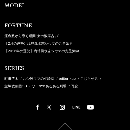
MODEL
FORTUNE
運命数から導く週間“女の数字占い”
【2月の運勢】琉球風水志シウマの九星気学
【2026年の運勢】琉球風水志シウマの九星気学
SERIES
町田啓太
お受験ママの相談室
editor_kao
こじらせ男
/
/
/
/
宝塚歌劇団OG
ワーママあるある劇場
耳恋
/
/