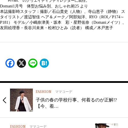
〝HYMI.〞のクリエイティブディレクターに就任。
Domani1月号 体型お悩み別、おしゃれ術25 より
本誌撮影時スタッフ：撮影／石山貴史（人物）、寺山恵子（静物） ス
タイリスト／渡辺智佳 ヘア＆メーク／阿部知洋、RYO（ROI／P174～
P181） モデル／小嶋奈津美・坂本 彩・星野佑奈（Domaniメイツ）、
友田絵理香・長谷川未来・松村ひとみ（読者） 構成／木戸恵子
Facebook
X
Line
Hatena
FASHION
ママコーデ
子供の春の学校行事、何着るのが正解!?
【今、着…
FASHION
ママコーデ