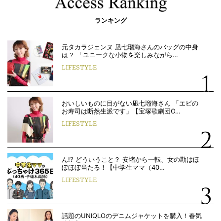
ランキング
元タカラジェンヌ 凪七瑠海さんのバッグの中身
は？ 「ユニークな小物を楽しみながら…
LIFESTYLE
おいしいものに目がない凪七瑠海さん 「エビの
お寿司は断然生派です」【宝塚歌劇団O…
LIFESTYLE
ん!? どういうこと？ 安堵から一転、女の勘はほ
ぼほぼ当たる！【中学生ママ（40…
LIFESTYLE
話題のUNIQLOのデニムジャケットを購入！春気