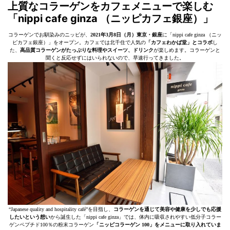
上質なコラーゲンをカフェメニューで楽しむ
「nippi cafe ginza （ニッピカフェ銀座）」
コラーゲンでお馴染みのニッピが、
2021年3月8日（月）東京・銀座
に「nippi cafe ginza （ニッ
ピカフェ銀座）」をオープン。カフェでは北千住で人気の
「カフェわかば堂」とコラボ
し
た、
高品質コラーゲンがたっぷりな料理やスイーツ、ドリンク
が楽しめます。コラーゲンと
聞くと反応せずにはいられないので、早速行ってきました。
“Japanese quality and hospitality café”を目指し、
コラーゲンを通じて美容や健康を少しでも応援
したいという想い
から誕生した「nippi cafe ginza」では、体内に吸収されやすい低分子コラー
ゲンペプチド100％の粉末コラーゲン
「ニッピコラーゲン 100」をメニューに取り入れていま