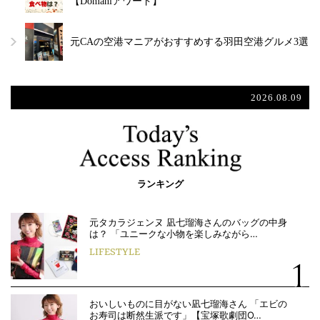
【Domaniアワード】
元CAの空港マニアがおすすめする羽田空港グルメ3選
2026.08.09
ランキング
元タカラジェンヌ 凪七瑠海さんのバッグの中身
は？ 「ユニークな小物を楽しみながら…
LIFESTYLE
おいしいものに目がない凪七瑠海さん 「エビの
お寿司は断然生派です」【宝塚歌劇団O…