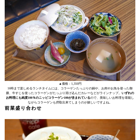
▲価格：1,350円
16時まで楽しめるランチタイムには、コラーゲンたっぷりの鍋や、お肉やお魚を使った御
膳、牛すじを使ったコラーゲンがたっぷり溶け込んだカレーなどがラインナップ。
いずれの
お料理にも純度100％のニッピコラーゲン100が含まれている
ので、美味しいお料理を堪能し
ながらコラーゲンも摂取出来てしまうのが嬉しいですよね。
前菜盛り合わせ