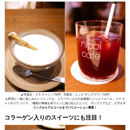
▲写真左：コラ.チャイ／750円、写真右：ニッピ.サングリア／750円
お料理と一緒に楽しみたいドリンクも、コラーゲン入りの自家製ジンジャーエール、コラ.チ
ャイやコラ.コーラ、7種類の果物を赤ワインに漬け込んだニッピ．サングリアなど、
ソフトド
リンクからアルコールまでバリエーション豊富！
コラーゲン入りのスイーツにも注目！