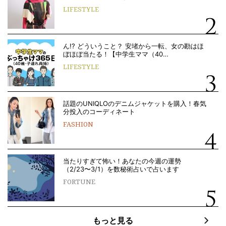
LIFESTYLE
ん!? どういうこと？ 安堵から一転、女の勘はほ
ぼほぼ当たる！【中学生ママ（40…
LIFESTYLE
話題のUNIQLOのデニムジャケットを購入！春気
分投入のコーディネート
FASHION
当たりすぎて怖い！あなたの今週の運勢
（2/23〜3/1）を数秘術占いで占います
FORTUNE
もっと見る