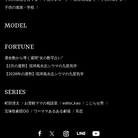
子供の進路・学校
/
MODEL
FORTUNE
運命数から導く週間“女の数字占い”
【2月の運勢】琉球風水志シウマの九星気学
【2026年の運勢】琉球風水志シウマの九星気学
SERIES
町田啓太
お受験ママの相談室
editor_kao
こじらせ男
/
/
/
/
宝塚歌劇団OG
ワーママあるある劇場
耳恋
/
/