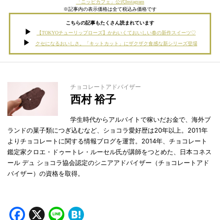
「ニッピカフェ」公式Instagram
※記事内の表示価格は全て税込み価格です
こちらの記事もたくさん読まれています
【TOKYOチューリップローズ】かわいくておいしい春の新作スイーツ♡
クセになるおいしさ。「キットカット」にザクザク食感な新シリーズ登場
チョコレートアドバイザー
西村 裕子
学生時代からアルバイトで稼いだお金で、海外ブ
ランドの菓子類につぎ込むなど、ショコラ愛好歴は20年以上。2011年
よりチョコレートに関する情報ブログを運営。2014年、チョコレート
鑑定家クロエ・ドゥートレ・ルーセル氏が講師をつとめた、日本コネス
ール デュ ショコラ協会認定のシニアアドバイザー（チョコレートアド
バイザー）の資格を取得。
Facebook
X
Line
Hatena