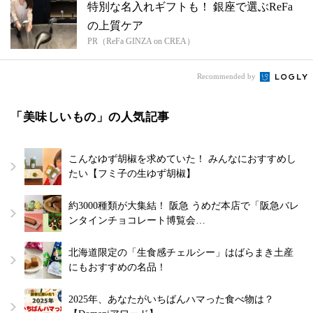
特別な名入れギフトも！ 銀座で選ぶReFa
の上質ケア
PR（ReFa GINZA on CREA）
Recommended by
「美味しいもの」の人気記事
こんなゆず胡椒を求めていた！ みんなにおすすめし
たい【フミ子の生ゆず胡椒】
約3000種類が大集結！ 阪急 うめだ本店で「阪急バレ
ンタインチョコレート博覧会…
北海道限定の「生食感チェルシー」はばらまき土産
にもおすすめの名品！
2025年、あなたがいちばんハマった食べ物は？