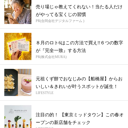
売り場じゃ教えてくれない！当たる人だけ
がやってる宝くじの習慣
PR(合同会社デジタルファーム )
８月のロト6はこの方法で買え!!６つの数字
が『完全一致』する方法
PR(株式会社MURA)
元祖くず餅でおなじみの【船橋屋】からお
いしい＆きれいが叶うスポットが誕生！
LIFESTYLE
注目の的！ 【東京ミッドタウン】この春オ
ープンの新店舗をチェック