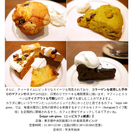
さらに、ティータイムにピッタリなスイーツも用意されており、
コラーゲンを使用した手作
りのマフィンやスコーン
のほか、日替わりでケーキも種類豊富に揃います。マフィンとスコ
ーンは
テイクアウトも可能
なので、お家でも楽しむことができますよ。
カラダに嬉しいコラーゲンたっぷりのメニューと共にホッとひと息できるカフェ「nippi cafe
ginza」では、毎週火曜日に女性の探求心を刺激するオリジナルセミナー（Instagramライブ配
信）を定期的に開催されるそう。カフェと併せてチェックしてみて下さいね。
【nippi cafe ginza （ニッピカフェ銀座）】
店舗：東京都中央区銀座2-3-18 銀座高孝ビル1F
営業時間：11:30〜22:00（当面の間11:30〜20:00の営業）
定休日：年末年始休