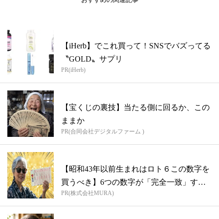
【iHerb】でこれ買って！SNSでバズってる
〝GOLD〟サプリ
PR(iHerb)
【宝くじの裏技】当たる側に回るか、この
ままか
PR(合同会社デジタルファーム )
【昭和43年以前生まれはロト６この数字を
買うべき】6つの数字が「完全一致」する
PR(株式会社MURA)
方...