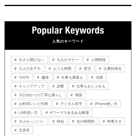
人気のキーワード
今さら聞けない
大人のマナー
人間関係
大人の女子力
おうち時間
育児
仕事効率化
100均
趣味
仕事も家庭も
夫婦
キャリアアップ
診断
仕事もおしゃれも
川口ゆかりの丁寧な暮らし
韓国
お料理レシピ代用
デジタル苦手
iPhone使い方
LINE使い方
#ワーママあるある劇場
大人かっこいい
時短
女の時間割
時事ネタ
文房具