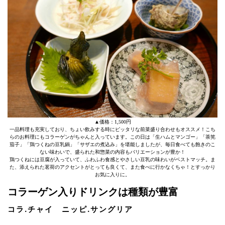
▲価格：1,500円
一品料理も充実しており、ちょい飲みする時にピッタリな前菜盛り合わせもオススメ！こち
らのお料理にもコラーゲンがちゃんと入っています。この日は「生ハムとマンゴー」「茶筅
茄子」「鶏つくねの豆乳鍋」「サザエの煮込み」を堪能しましたが、毎日食べても飽きのこ
ない味わいで、盛られた和惣菜の内容もバリエーションが豊か！
鶏つくねには豆腐が入っていて、ふわふわ食感とやさしい豆乳の味わいがベストマッチ。ま
た、添えられた茗荷のアクセントがとっても良くて、また食べに行かなくちゃ！とすっかり
お気に入りに。
コラーゲン入りドリンクは種類が豊富
コラ.チャイ
ニッピ.サングリア