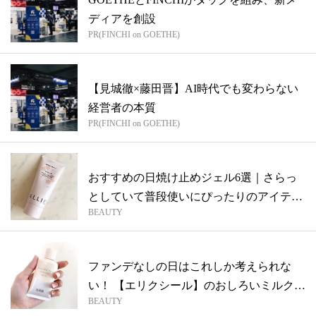
ディアを創設
PR(FINCHI on GOETHE)
【見城徹×藤田晋】AI時代でも変わらない
経営者の本質
PR(FINCHI on GOETHE)
おすすめの日焼け止めジェル6選｜さらっ
としていて普段使いにぴったりのアイテム
BEAUTY
まと...
ファンデなしの日はこれしか考えられな
い！ 【エリクシール】のおしろいミルク・
BEAUTY
カバ...