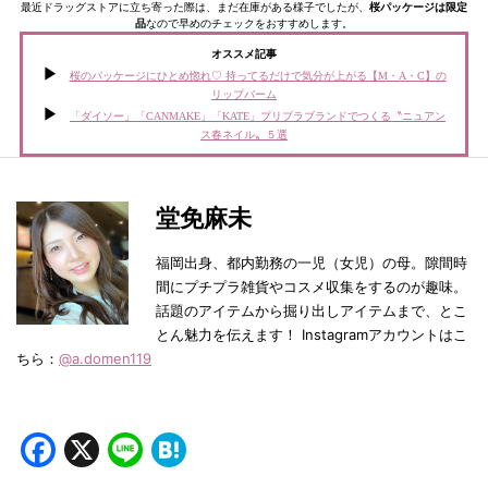
最近ドラッグストアに立ち寄った際は、まだ在庫がある様子でしたが、
桜パッケージは限定
品
なので早めのチェックをおすすめします。
オススメ記事
桜のパッケージにひとめ惚れ♡ 持ってるだけで気分が上がる【M・A・C】の
リップバーム
「ダイソー」「CANMAKE」「KATE」プリプラブランドでつくる〝ニュアン
ス春ネイル〟５選
堂免麻未
福岡出身、都内勤務の一児（女児）の母。隙間時
間にプチプラ雑貨やコスメ収集をするのが趣味。
話題のアイテムから掘り出しアイテムまで、とこ
とん魅力を伝えます！ Instagramアカウントはこ
ちら：
@a.domen119
Facebook
X
Line
Hatena