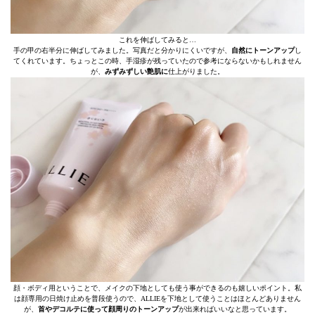
これを伸ばしてみると…
手の甲の右半分に伸ばしてみました。写真だと分かりにくいですが、
自然にトーンアップ
し
てくれています。ちょっとこの時、手湿疹が残っていたので参考にならないかもしれません
が、
みずみずしい艶肌に
仕上がりました。
顔・ボディ用ということで、メイクの下地としても使う事ができるのも嬉しいポイント。私
は顔専用の日焼け止めを普段使うので、ALLIEを下地として使うことはほとんどありません
が、
首やデコルテに使って顔周りのトーンアップ
が出来ればいいなと思っています。