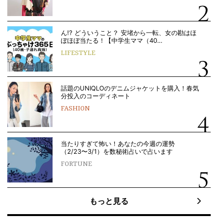
ん!? どういうこと？ 安堵から一転、女の勘はほ
ぼほぼ当たる！【中学生ママ（40…
LIFESTYLE
話題のUNIQLOのデニムジャケットを購入！春気
分投入のコーディネート
FASHION
当たりすぎて怖い！あなたの今週の運勢
（2/23〜3/1）を数秘術占いで占います
FORTUNE
もっと見る