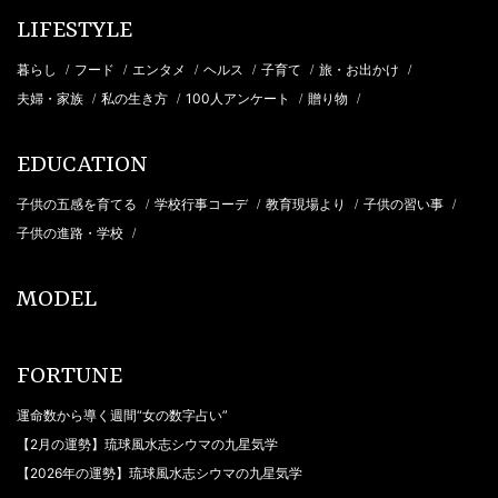
LIFESTYLE
暮らし
フード
エンタメ
ヘルス
子育て
旅・お出かけ
/
/
/
/
/
/
夫婦・家族
私の生き方
100人アンケート
贈り物
/
/
/
/
EDUCATION
子供の五感を育てる
学校行事コーデ
教育現場より
子供の習い事
/
/
/
/
子供の進路・学校
/
MODEL
FORTUNE
運命数から導く週間“女の数字占い”
【2月の運勢】琉球風水志シウマの九星気学
【2026年の運勢】琉球風水志シウマの九星気学