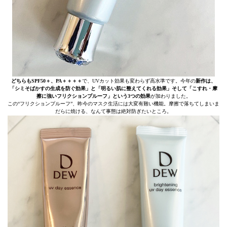
どちらもSPF50＋、PA＋＋＋＋
で、UVカット効果も変わらず高水準です。今年の
新作は、
「シミそばかすの生成を防ぐ効果」と「明るい肌に整えてくれる効果」そして「こすれ・摩
擦に強いフリクションプルーフ」という3つの効果
が加わりました。
この“フリクションプルーフ”、昨今のマスク生活には大変有難い機能。摩擦で落ちてしまいま
だらに焼ける、なんて事態は絶対防ぎたいところ。