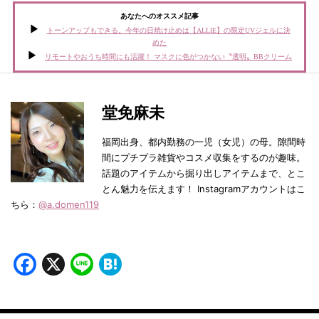
あなたへのオススメ記事
トーンアップもできる。今年の日焼け止めは【ALLIE】の限定UVジェルに決
めた
リモートやおうち時間にも活躍！ マスクに色がつかない〝透明〟BBクリーム
堂免麻未
福岡出身、都内勤務の一児（女児）の母。隙間時
間にプチプラ雑貨やコスメ収集をするのが趣味。
話題のアイテムから掘り出しアイテムまで、とこ
とん魅力を伝えます！ Instagramアカウントはこ
ちら：
@a.domen119
Facebook
X
Line
Hatena