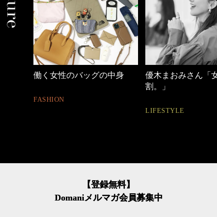
中身
優木まおみさん「女の時間
心地よくいられる
割。」
とは
LIFESTYLE
FASHION
【登録無料】
Domaniメルマガ会員募集中