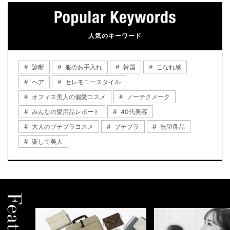
人気のキーワード
診断
服のお手入れ
韓国
こなれ感
ヘア
セレモニースタイル
オフィス美人の偏愛コスメ
ノーテクメーク
みんなの愛用品レポート
40代美容
大人のプチプラコスメ
プチプラ
無印良品
楽して美人