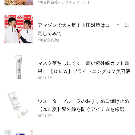
PR(合同会社デジタルファーム )
アマゾンで大人気！血圧対策はコーヒーに
足してみて
PR(森永乳業)
マスク落ちしにくく、高い紫外線カット効
果！ 【ＤＥＷ】ブライトニングＵＶ美容液
BEAUTY
ウォータープルーフのおすすめ日焼け止め
【2021夏】紫外線を防ぐアイテムを厳選
BEAUTY