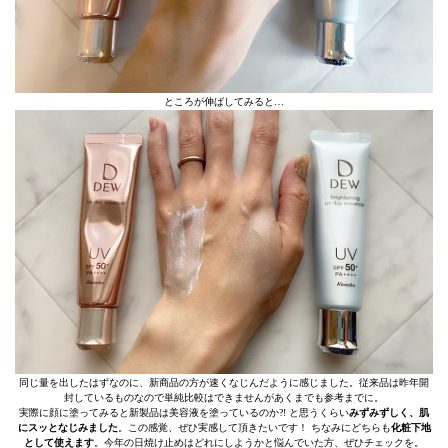
ところが伸ばしてみると…
同じ量を出したはずなのに、新商品の方が速くなじんだように感じました。従来品は昨年開
封しているものなので単純比較はできませんがあくまでも参考までに。
実際に顔に塗ってみると新製品は美容液を塗っているのか?! と思うくらい
みずみずしく、肌
にスッとなじみました
。この感覚、ぜひ実感して頂きたいです！ ちなみにどちらも
化粧下地
として使えます
。今年の日焼け止めはどれにしようかと悩んでいた方、ぜひチェックを。