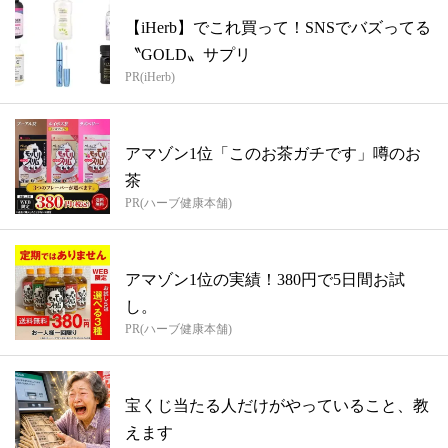
【iHerb】でこれ買って！SNSでバズってる
〝GOLD〟サプリ
PR(iHerb)
アマゾン1位「このお茶ガチです」噂のお
茶
PR(ハーブ健康本舗)
アマゾン1位の実績！380円で5日間お試
し。
PR(ハーブ健康本舗)
宝くじ当たる人だけがやっていること、教
えます