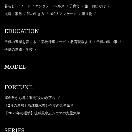
暮らし
フード
エンタメ
ヘルス
子育て
旅・お出かけ
/
/
/
/
/
/
夫婦・家族
私の生き方
100人アンケート
贈り物
/
/
/
/
EDUCATION
子供の五感を育てる
学校行事コーデ
教育現場より
子供の習い事
/
/
/
/
子供の進路・学校
/
MODEL
FORTUNE
運命数から導く週間“女の数字占い”
【2月の運勢】琉球風水志シウマの九星気学
【2026年の運勢】琉球風水志シウマの九星気学
SERIES