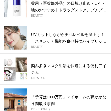
薬用（医薬部外品）の日焼け止め・UV下
地のおすすめ｜ドラッグストア、プチプラ
BEAUTY
et...
UVカットしながら美肌レベルを底上げ！
｜スキンケア機能を併せ持つハイブリッド
BEAUTY
UV
悩み多きマスク生活を快適にする便利アイ
テム
LIFESTYLE
「予算は1000万円」マイホームの夢がかな
う間取り事例
PR（ROOMS）