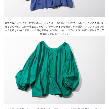
派手なきれい色に少し抵抗があるという人は、清涼感とともにクールなかっこよさを感じら
れるブルーを。この一着はどこかヴィンテージライクな色出しが特徴的。フロントのピンタ
ックと程よい袖のボリューム感もデザインのポイントに。ブラウス￥19,800（ドレステリア
新宿店＜ドレステリア＞）