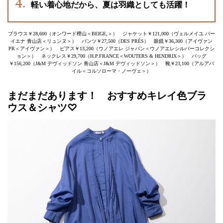
軽い着心地だから、夏は羽織としても活躍！
ブラウス￥28,600（オンワード樫山＜BEIGE,＞） ジャケット￥121,000（ヴェルメイユ パー
イエナ 青山店＜リュンヌ＞） パンツ￥27,500（DES PRÉS） 眼鏡￥36,300（アイヴァン
PR＜アイヴァン＞） ピアス￥13,200（ウノアエレ ジャパン＜ウノアエレシルバーコレクシ
ョン＞） ネックレス￥29,700（H.P.FRANCE＜WOUTERS & HENDRIX＞） バッグ
￥156,200（J&M デヴィッドソン 青山店＜J&M デヴィッドソン＞） 靴￥23,100（アルアバ
イル＜コルソローマ・ノーヴェ＞）
まだまだあります！ おすすめキレイ色ブラ
ウス＆シャツ♡