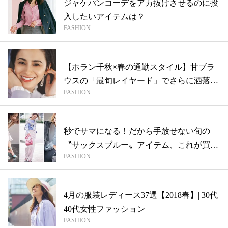
ジャケパンコーデをアカ抜けさせるのに投
入したいアイテムは？
FASHION
【ホラン千秋×春の通勤スタイル】甘ブラ
ウスの「最旬レイヤード」でさらに洒落見
FASHION
え！
秒でサマになる！だから手放せない旬の
〝サックスブルー〟アイテム、これが買
FASHION
い！
4月の服装レディース37選【2018春】| 30代
40代女性ファッション
FASHION