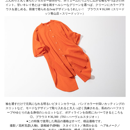
ふんわりと丸く落ちたショルダー部分から、ボリュームたっぷりに広がる袖も今っぽさのポ
イント。甘いキレイ色とは一線を画すヘルシーなグリーンを選べば、クリーンにカラーブラ
ウスを楽しめる。前後で着られる2wayデザインもうれしい！ ブラウス￥16,500（スリード
ッツ青山店＜スリードッツ＞）
袖を通すだけで元気になれる明るいビタミンカラーは、バンドカラーや深いカッティングの
スリットなど、モードなデザインで取り入れると大人っぽく洗練される。長めのハーフスリ
ーブやゆとりのある身頃のシルエットなど、ボディラインを自然にカバーできるところも
◎。ブラウス￥36,300（TSI＜ハーヴェルスタジオ＞）
●この特集で使用した商品の価格はすべて、税込価格です。
撮影／花村克彦(人物)、坂根綾子(静物) スタイリスト／角田かおる ヘア&メーク／
RYO(ROI) モデル／牧野紗弥 構成／旧井菜月