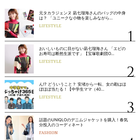
元タカラジェンヌ 凪七瑠海さんのバッグの中身
は？ 「ユニークな小物を楽しみながら…
LIFESTYLE
おいしいものに目がない凪七瑠海さん 「エビの
お寿司は断然生派です」【宝塚歌劇団O…
LIFESTYLE
ん!? どういうこと？ 安堵から一転、女の勘はほ
ぼほぼ当たる！【中学生ママ（40…
LIFESTYLE
話題のUNIQLOのデニムジャケットを購入！春気
分投入のコーディネート
FASHION