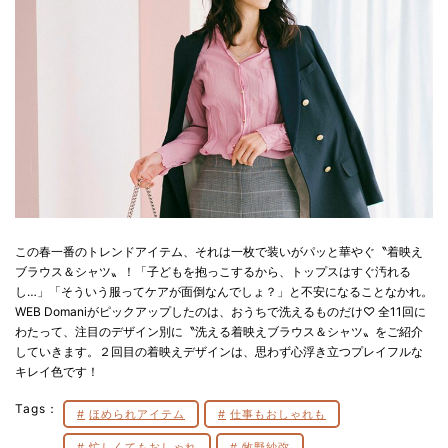
この春一番のトレンドアイテム、それは一枚で装いがパッと華やぐ〝着映え
ブラウス＆シャツ〟！「子どもを抱っこするから、トップスはすぐ汚れる
し…」「そういう服ってケアが面倒なんでしょ？」と不安になることなかれ。
WEB Domaniがピックアップしたのは、おうちで洗えるものだけ♡ 全11回に
わたって、注目のデザイン別に〝洗える着映えブラウス＆シャツ〟をご紹介
していきます。２回目の着映えデザインは、思わず心浮き立つプレイフルな
キレイ色です！
Tags：
ほめられアイテム
仕事もおしゃれも
忙しくてもおしゃれ
牧野紗弥