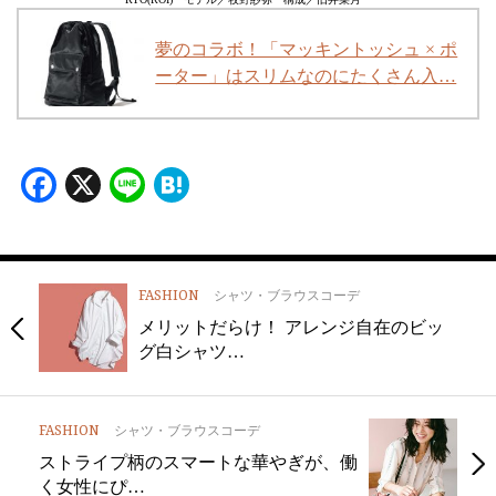
夢のコラボ！「マッキントッシュ × ポ
ーター」はスリムなのにたくさん入…
Facebook
X
Line
Hatena
FASHION
シャツ・ブラウスコーデ
メリットだらけ！ アレンジ自在のビッ
グ白シャツ…
FASHION
シャツ・ブラウスコーデ
ストライプ柄のスマートな華やぎが、働
く女性にぴ…