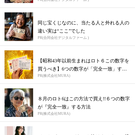
同じ宝くじなのに、当たる人と外れる人の
違い実は“ここ”でした
PR(合同会社デジタルファーム )
【昭和43年以前生まれはロト６この数字を
買うべき】6つの数字が「完全一致」する
PR(株式会社MURA)
方...
８月のロト6はこの方法で買え!!６つの数字
が『完全一致』する方法
PR(株式会社MURA)