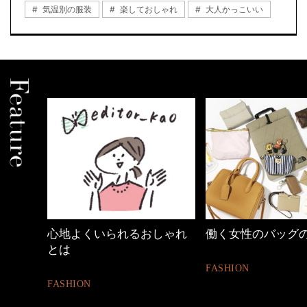
気温別の服装
楽しておしゃれ
大人かっこいい
しゃれ
働く女性のバッグの中身
40代の小顔メイク
FASHION
BEAUTY