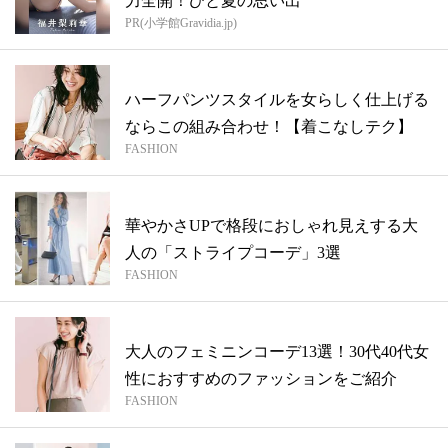
力全開！ひと夏の思い出
PR(小学館Gravidia.jp)
ハーフパンツスタイルを女らしく仕上げる
ならこの組み合わせ！【着こなしテク】
FASHION
華やかさUPで格段におしゃれ見えする大
人の「ストライプコーデ」3選
FASHION
大人のフェミニンコーデ13選！30代40代女
性におすすめのファッションをご紹介
FASHION