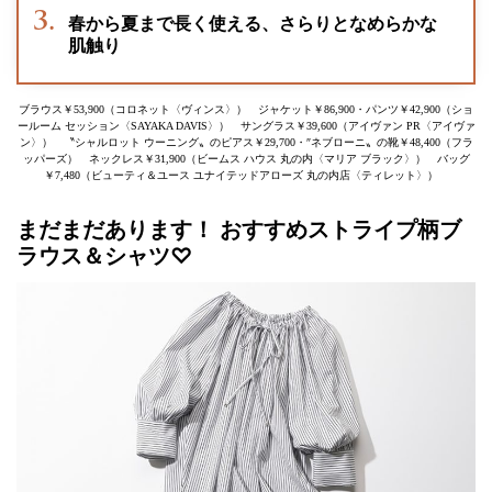
春から夏まで長く使える、さらりとなめらかな
肌触り
ブラウス￥53,900（コロネット〈ヴィンス〉） ジャケット￥86,900・パンツ￥42,900（ショ
ールーム セッション〈SAYAKA DAVIS〉） サングラス￥39,600（アイヴァン PR〈アイヴァ
ン〉） 〝シャルロット ウーニング〟のピアス￥29,700・″ネブローニ〟の靴￥48,400（フラ
ッパーズ） ネックレス￥31,900（ビームス ハウス 丸の内〈マリア ブラック〉） バッグ
￥7,480（ビューティ＆ユース ユナイテッドアローズ 丸の内店〈ティレット〉）
まだまだあります！ おすすめストライプ柄ブ
ラウス＆シャツ♡