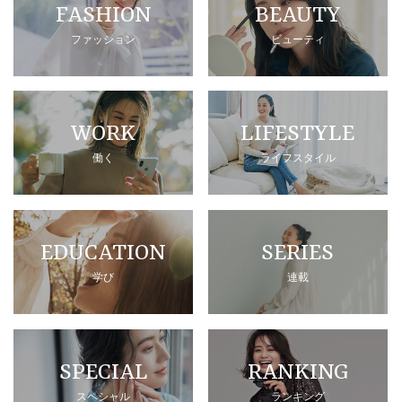
FASHION
BEAUTY
ファッション
ビューティ
WORK
LIFESTYLE
働く
ライフスタイル
EDUCATION
SERIES
学び
連載
SPECIAL
RANKING
スペシャル
ランキング