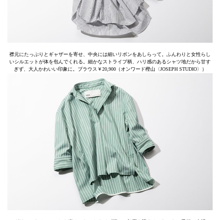
襟元にたっぷりとギャザーを寄せ、中央には細いリボンをあしらって。ふんわりと女性らし
いシルエットが体を包んでくれる。細かなストライプ柄、ハリ感のあるシャツ地だから甘す
ぎず、大人かわいい印象に。ブラウス￥20,900（オンワード樫山〈JOSEPH STUDIO〉）