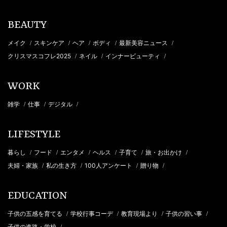
BEAUTY
メイク
スキンケア
ヘア
ボディ
最新美容ニュース
/
/
/
/
/
クリスマスコフレ2025
ネイル
インナービューティ
/
/
/
WORK
雑学
仕事
デジタル
/
/
/
LIFESTYLE
暮らし
フード
エンタメ
ヘルス
子育て
旅・お出かけ
/
/
/
/
/
/
夫婦・家族
私の生き方
100人アンケート
贈り物
/
/
/
/
EDUCATION
子供の五感を育てる
学校行事コーデ
教育現場より
子供の習い事
/
/
/
/
子供の進路・学校
/