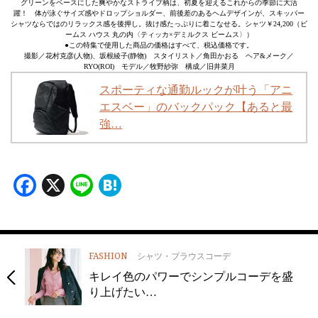
グリーンをベースにした爽やかなストライプ柄は、初夏を迎えるこれからの季節に大活
躍！ 体が泳ぐサイズ感やドロップショルダー、前後差のあるヘムデザインが、スキッパー
シャツならではのリラックス感を後押し。抜け感たっぷりに着こなせる。シャツ￥24,200（ビ
ームス ハウス 丸の内〈ティッカ×デミルクス ビームス〉）
●この特集で使用した商品の価格はすべて、税込価格です。
撮影／花村克彦(人物)、坂根綾子(静物) スタイリスト／角田かおる ヘア&メーク／
RYO(ROI) モデル／牧野紗弥 構成／旧井菜月
スポーティな通勤ルックが叶う「アニ
エスベー」のバックパック【あると最
強…
Facebook
X
Line
Hatena
FASHION
シャツ・ブラウスコーデ
キレイ色のパワーでシンプルコーデを盛
り上げたい…