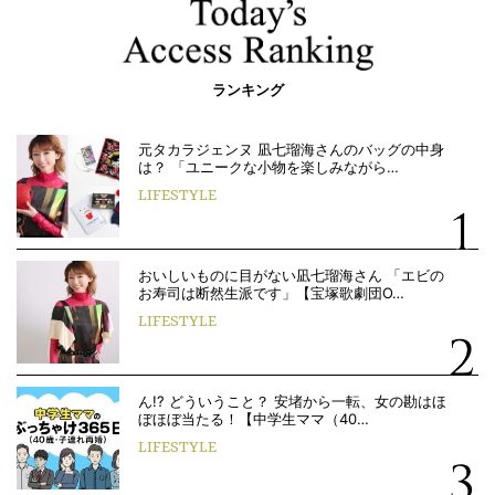
ランキング
元タカラジェンヌ 凪七瑠海さんのバッグの中身
は？ 「ユニークな小物を楽しみながら…
LIFESTYLE
おいしいものに目がない凪七瑠海さん 「エビの
お寿司は断然生派です」【宝塚歌劇団O…
LIFESTYLE
ん!? どういうこと？ 安堵から一転、女の勘はほ
ぼほぼ当たる！【中学生ママ（40…
LIFESTYLE