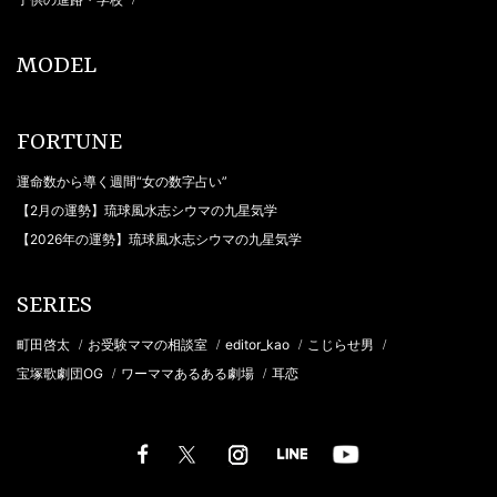
MODEL
FORTUNE
運命数から導く週間“女の数字占い”
【2月の運勢】琉球風水志シウマの九星気学
【2026年の運勢】琉球風水志シウマの九星気学
SERIES
町田啓太
お受験ママの相談室
editor_kao
こじらせ男
/
/
/
/
宝塚歌劇団OG
ワーママあるある劇場
耳恋
/
/