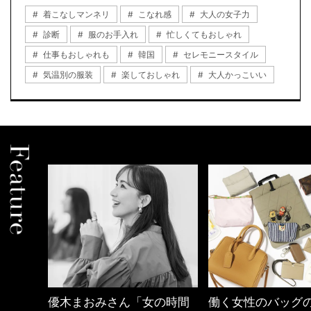
着こなしマンネリ
こなれ感
大人の女子力
診断
服のお手入れ
忙しくてもおしゃれ
仕事もおしゃれも
韓国
セレモニースタイル
気温別の服装
楽しておしゃれ
大人かっこいい
の時間
働く女性のバッグの中身
心地よくいられる