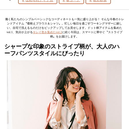
ほめられアイテム
春コーデ
牧野紗弥
働く私たちのシンプルベーシックなコーディネートも一気に盛り上がる！ そんな今春のトレ
ンドアイテム〝着映えブラウス＆シャツ〟。忙しい毎日を過ごすワーキングマザーに嬉し
い、自宅で洗えるものだけをピックアップしてお見せします。ドット柄アイテムを集めた
vol.1、気分が上がる
キレイ色を集めたvol.2
に続く今回は、スマートに華やぐ〝ストライプ
柄〟をお届けします。
シャープな印象のストライプ柄が、大人のハ
ーフパンツスタイルにぴったり