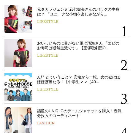
元タカラジェンヌ 凪七瑠海さんのバッグの中身
は？ 「ユニークな小物を楽しみながら…
LIFESTYLE
おいしいものに目がない凪七瑠海さん 「エビの
お寿司は断然生派です」【宝塚歌劇団O…
LIFESTYLE
ん!? どういうこと？ 安堵から一転、女の勘はほ
ぼほぼ当たる！【中学生ママ（40…
LIFESTYLE
話題のUNIQLOのデニムジャケットを購入！春気
分投入のコーディネート
FASHION