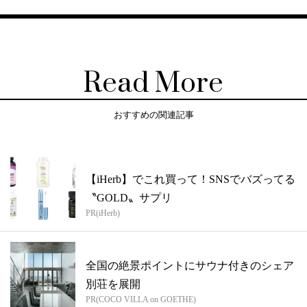
Read More
おすすめの関連記事
【iHerb】でこれ買って！SNSでバズってる
〝GOLD〟サプリ
PR(iHerb)
全国の絶景ポイントにサウナ付きのシェア
別荘を展開
PR(COCO VILLA on GOETHE)