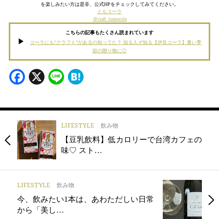
を楽しみたい方は是非、公式HPをチェックしてみてください。
ともコーラ
＠craft_tomocola
こちらの記事もたくさん読まれています
コーラにも“クラフト”があるの知ってた？ 知る人ぞ知る【伊良コーラ】暑い季
節の贈り物に◎
Facebook
X
Line
Hatena
LIFESTYLE
飲み物
【豆乳飲料】低カロリーで台湾カフェの
味♡ スト…
LIFESTYLE
飲み物
今、飲みたい1本は、あわただしい日常
から「美し…