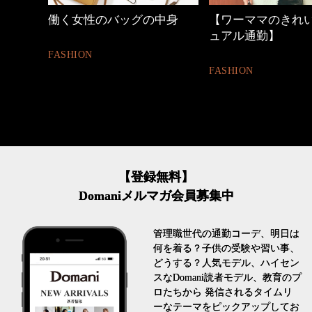
中身
【ワーママのきれいめカジ
心地よくいられる
ュアル通勤】
とは
FASHION
FASHION
【登録無料】
Domaniメルマガ会員募集中
管理職世代の通勤コーデ、明日は
何を着る？子供の受験や習い事、
どうする？人気モデル、ハイセン
スなDomani読者モデル、教育のプ
ロたちから 発信されるタイムリ
ーなテーマをピックアップしてお