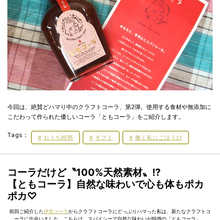
今回は、絶賛どハマり中のクラフトコーラ、第2弾。使用する食材や無添加に
こだわって作られた優しいコーラ「ともコーラ」をご紹介します。
Tags：
おうち時間
ギフト
働く私にごほうび
コーラだけど〝100%天然素材〟!?
【ともコーラ】自然な味わいで心も体もポカ
ポカ♡
前回ご紹介した
伊良コーラ
からクラフトコーラにどっぷりハマった私は、新たなクラフトコ
ーラに出会いました。こちらは、スパイシーで自然な味わいが特徴の「ともコーラ」。