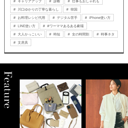
キャリアアップ
診断
仕事もおしゃれも
川口ゆかりの丁寧な暮らし
韓国
お料理レシピ代用
デジタル苦手
iPhone使い方
LINE使い方
#ワーママあるある劇場
大人かっこいい
時短
女の時間割
時事ネタ
文房具