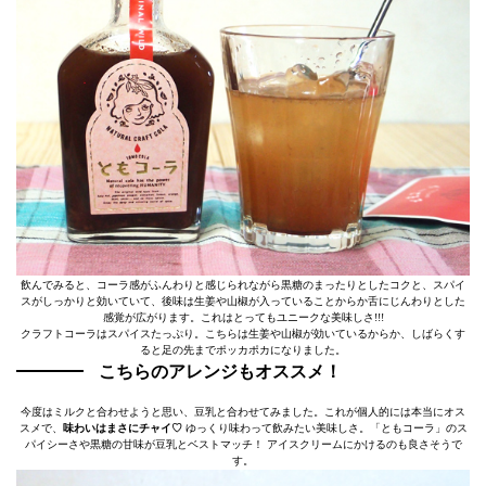
飲んでみると、コーラ感がふんわりと感じられながら黒糖のまったりとしたコクと、スパイ
スがしっかりと効いていて、後味は生姜や山椒が入っていることからか舌にじんわりとした
感覚が広がります。これはとってもユニークな美味しさ!!!
クラフトコーラはスパイスたっぷり。こちらは生姜や山椒が効いているからか、しばらくす
ると足の先までポッカポカになりました。
こちらのアレンジもオススメ！
今度はミルクと合わせようと思い、豆乳と合わせてみました。これが個人的には本当にオス
スメで、
味わいはまさにチャイ♡
ゆっくり味わって飲みたい美味しさ。「ともコーラ」のス
パイシーさや黒糖の甘味が豆乳とベストマッチ！ アイスクリームにかけるのも良さそうで
す。