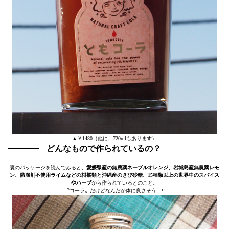
▲￥1480（他に、720mlもあります）
どんなもので作られているの？
裏のパッケージを読んでみると、
愛媛県産の無農薬ネーブルオレンジ、岩城島産無農薬レモ
ン、防腐剤不使用ライムなどの柑橘類と沖縄産のきび砂糖、15種類以上の世界中のスパイス
やハーブ
から作られているとのこと。
〝コーラ〟だけどなんだか体に良さそう…!!