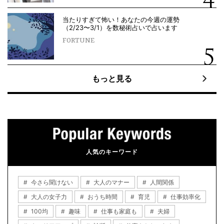
当たりすぎて怖い！あなたの今週の運勢
（2/23〜3/1）を数秘術占いで占います
FORTUNE
もっと見る
人気のキーワード
今さら聞けない
大人のマナー
人間関係
大人の女子力
おうち時間
育児
仕事効率化
100均
趣味
仕事も家庭も
夫婦