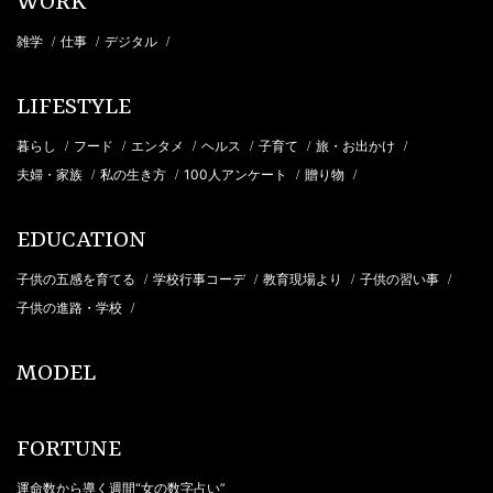
WORK
雑学
仕事
デジタル
/
/
/
LIFESTYLE
暮らし
フード
エンタメ
ヘルス
子育て
旅・お出かけ
/
/
/
/
/
/
夫婦・家族
私の生き方
100人アンケート
贈り物
/
/
/
/
EDUCATION
子供の五感を育てる
学校行事コーデ
教育現場より
子供の習い事
/
/
/
/
子供の進路・学校
/
MODEL
FORTUNE
運命数から導く週間“女の数字占い”