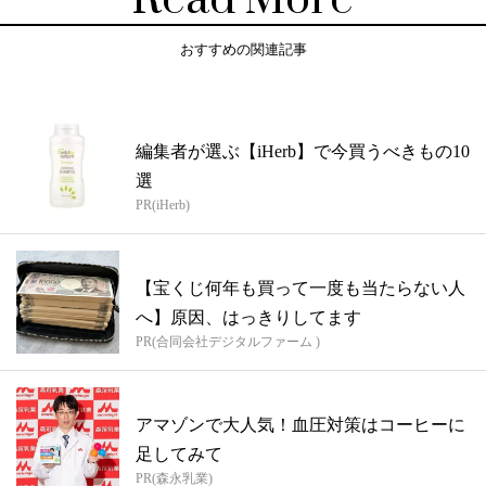
Read More
おすすめの関連記事
編集者が選ぶ【iHerb】で今買うべきもの10
選
PR(iHerb)
【宝くじ何年も買って一度も当たらない人
へ】原因、はっきりしてます
PR(合同会社デジタルファーム )
アマゾンで大人気！血圧対策はコーヒーに
足してみて
PR(森永乳業)