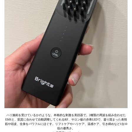
ハリ施術を受けているかのような、本格的な刺激を美顔器で。2種類の周波を組み合わせた
EMSと、肌質に合わせて自動調整してくれるRF、サロン級の赤青LEDで、凝り固まった表情
筋や頭皮、全身をパワフルにほぐす。リフトケアやハリケア、温感ケア、引き締めなど1台10
役の優秀さ。