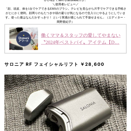
＼使用者レビュー／
「顔、頭皮、体を1台でケアできるEMSのブラシ。テレビを見ながら片手でケアできる手軽さ
がとにかく便利。顔周りのもたつきや頭の凝りが気になるので念入りにやるようにしていま
す。使った後はなんだかすっきり！ という実感が感じられて手放せません」（エディター・
岡野亜紀子）
働くママ＆スタッフの愛してやまない
〝2024年ベストバイ〟アイテム【D…
サロニア RF フェイシャルリフト ￥28,600