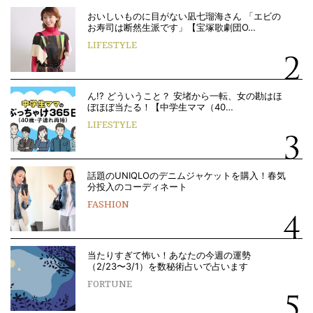
おいしいものに目がない凪七瑠海さん 「エビの
お寿司は断然生派です」【宝塚歌劇団O…
LIFESTYLE
ん!? どういうこと？ 安堵から一転、女の勘はほ
ぼほぼ当たる！【中学生ママ（40…
LIFESTYLE
話題のUNIQLOのデニムジャケットを購入！春気
分投入のコーディネート
FASHION
当たりすぎて怖い！あなたの今週の運勢
（2/23〜3/1）を数秘術占いで占います
FORTUNE