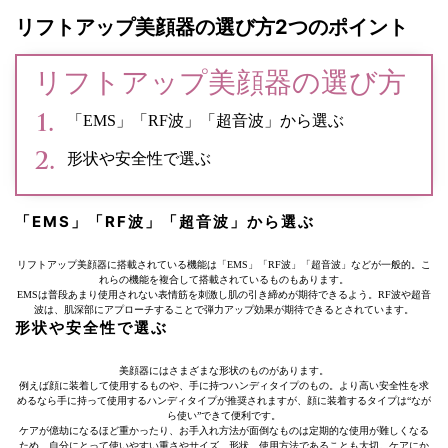
リフトアップ美顔器の選び方2つのポイント
リフトアップ美顔器の選び方
「EMS」「RF波」「超音波」から選ぶ
形状や安全性で選ぶ
「EMS」「RF波」「超音波」から選ぶ
リフトアップ美顔器に搭載されている機能は「EMS」「RF波」「超音波」などが一般的。こ
れらの機能を複合して搭載されているものもあります。
EMSは普段あまり使用されない表情筋を刺激し肌の引き締めが期待できるよう。RF波や超音
波は、肌深部にアプローチすることで弾力アップ効果が期待できるとされています。
形状や安全性で選ぶ
美顔器にはさまざまな形状のものがあります。
例えば顔に装着して使用するものや、手に持つハンディタイプのもの。より高い安全性を求
めるなら手に持って使用するハンディタイプが推奨されますが、顔に装着するタイプは“なが
ら使い”できて便利です。
ケアが億劫になるほど重かったり、お手入れ方法が面倒なものは定期的な使用が難しくなる
ため、自分にとって使いやすい重さやサイズ、形状、使用方法であることも大切。ケアにか