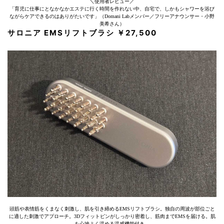
＼使用者レビュー／
「育児に仕事にとなかなかエステに行く時間を作れない中、自宅で、しかもシャワーを浴び
ながらケアできるのはありがたいです」（Domani Labメンバー／フリーアナウンサー・小野
美希さん）
サロニア EMSリフトブラシ ￥27,500
頭筋や表情筋をくまなく刺激し、肌を引き締めるEMSリフトブラシ。独自の周波が部位ごと
に適した刺激でアプローチ。3Dフィットピンがしっかり密着し、筋肉までEMSを届ける。肌
を心地よく温める温感機能付き。