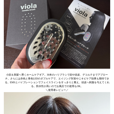
小顔＆美髪へ導くホームケアギア。30本のハリブラシで顔や頭皮、デコルテまでアプロー
チ。さらには赤色と青色LEDのダブルケアで、エイジング対策やニキビケア効果も期待でき
る。EMSとバイブレーションでフェイスラインをすっきりと整え、頭皮へ刺激を与えてくれ
る。防水性が高いのでお風呂での使用もOK。
＼使用者レビュー／