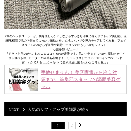
V字のヘッドローラーが、肌を優しくケアしながらすっきり印象に導くリフトケア美顔器。温
感FR機能で肌の内側までしっかり振動させ、心地よくハリや弾力をケアしてくれる。フェイ
スラインのみならず首元や鎖骨、デコルテにもしっかりフィット。
＼使用者レビュー／
「ドラマを見ながらこれをコロコロするのが定番です。肌の内側までしっかり振動させてく
れる優れもの。ヒーターの温感も心地よく、リラックスしてフェイスラインのケア（切
実！）ができるしコンパクトで置き場所に困らないところも魅力」
手放せません！ 美容家電から冷え対
策まで、編集部スタッフの溺愛美容グ
ッ…
人気のリフトアップ美顔器が続々
1
2