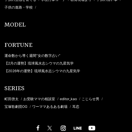
子供の進路・学校
/
MODEL
FORTUNE
運命数から導く週間“女の数字占い”
【2月の運勢】琉球風水志シウマの九星気学
【2026年の運勢】琉球風水志シウマの九星気学
SERIES
町田啓太
お受験ママの相談室
editor_kao
こじらせ男
/
/
/
/
宝塚歌劇団OG
ワーママあるある劇場
耳恋
/
/