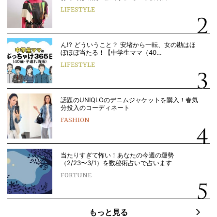
LIFESTYLE
ん!? どういうこと？ 安堵から一転、女の勘はほ
ぼほぼ当たる！【中学生ママ（40…
LIFESTYLE
話題のUNIQLOのデニムジャケットを購入！春気
分投入のコーディネート
FASHION
当たりすぎて怖い！あなたの今週の運勢
（2/23〜3/1）を数秘術占いで占います
FORTUNE
もっと見る