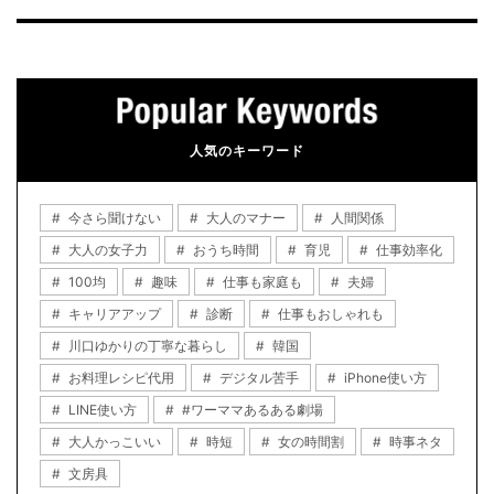
人気のキーワード
今さら聞けない
大人のマナー
人間関係
大人の女子力
おうち時間
育児
仕事効率化
100均
趣味
仕事も家庭も
夫婦
キャリアアップ
診断
仕事もおしゃれも
川口ゆかりの丁寧な暮らし
韓国
お料理レシピ代用
デジタル苦手
iPhone使い方
LINE使い方
#ワーママあるある劇場
大人かっこいい
時短
女の時間割
時事ネタ
文房具