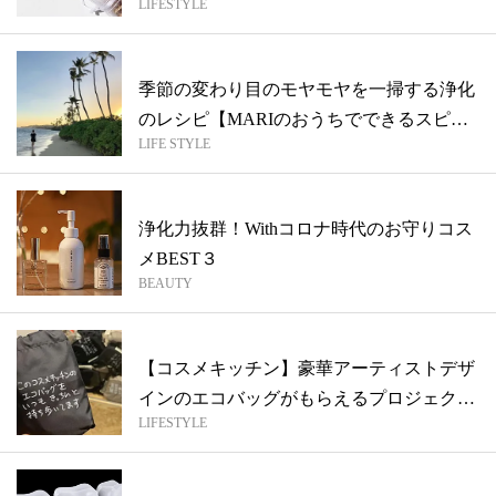
LIFESTYLE
【川...
季節の変わり目のモヤモヤを一掃する浄化
のレシピ【MARIのおうちでできるスピリ
LIFE STYLE
チ...
浄化力抜群！Withコロナ時代のお守りコス
メBEST３
BEAUTY
【コスメキッチン】豪華アーティストデザ
インのエコバッグがもらえるプロジェクト
LIFESTYLE
実施...