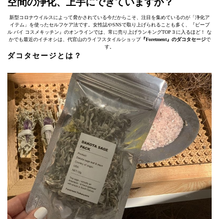
空間の浄化、上手にできていますか？
新型コロナウイルスによって脅かされている今だからこそ、注目を集めているのが「浄化ア
イテム」を使ったセルフケア法です。女性誌やSNSで取り上げられることも多く、『ピープ
ル バイ コスメキッチン』のオンラインでは、常に売り上げランキングTOP３に入るほど！ な
かでも最近のイチオシは、代官山のライフスタイルショップ
『Foretment』のダコタセージ
で
す。
ダコタセージとは？