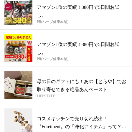
アマゾン1位の実績！380円で5日間お試
し。
PR(ハーブ健康本舗)
アマゾン1位の実績！380円で5日間お試
し。
PR(ハーブ健康本舗)
母の日のギフトにも！あの【とらや】でお
取り寄せできる絶品あんペースト
LIFESTYLE
コスメキッチンで売り切れ続出！
〝Foretment〟の「浄化アイテム」って？