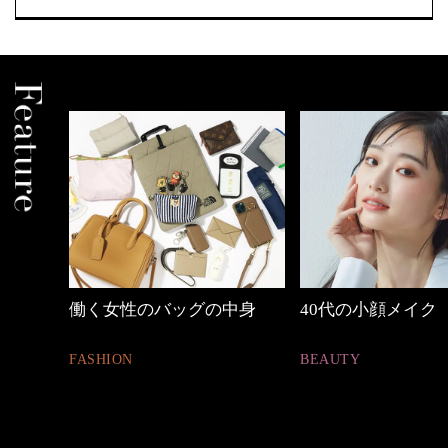
中身
40代の小顔メイク
優木まおみさん「
割。」
BEAUTY
LIFESTYLE