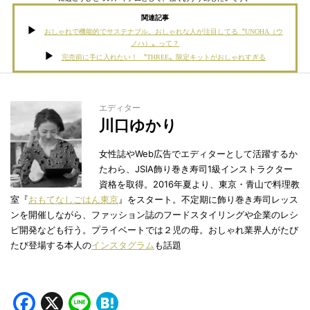
関連記事
おしゃれで機能的でサステナブル。おしゃれな人が注目してる〝UNOHA（ウ
ノハ）〟って？
完売前に手に入れたい！ 〝THREE〟限定キットがおしゃれすぎる
エディター
川口ゆかり
女性誌やWeb広告でエディターとして活躍するか
たわら、JSIA飾り巻き寿司1級インストラクター
資格を取得。2016年夏より、東京・青山で料理教
室『
おもてなしごはん東京
』をスタート。不定期に飾り巻き寿司レッス
ンを開催しながら、ファッション誌のフードスタイリングや企業のレシ
ピ開発なども行う。プライベートでは２児の母。おしゃれ業界人がたび
たび登場する本人の
インスタグラム
も話題
Facebook
X
Line
Hatena