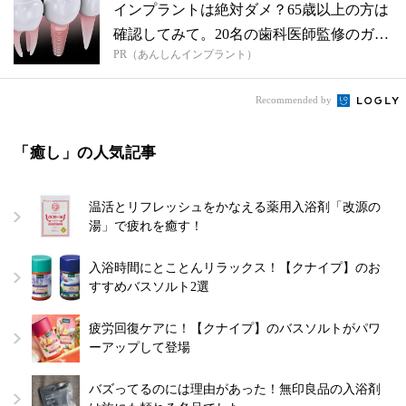
インプラントは絶対ダメ？65歳以上の方は
確認してみて。20名の歯科医師監修のガ
PR（あんしんインプラント）
イ...
Recommended by
「癒し」の人気記事
温活とリフレッシュをかなえる薬用入浴剤「改源の
湯」で疲れを癒す！
入浴時間にとことんリラックス！【クナイプ】のお
すすめバスソルト2選
疲労回復ケアに！【クナイプ】のバスソルトがパワ
ーアップして登場
バズってるのには理由があった！無印良品の入浴剤