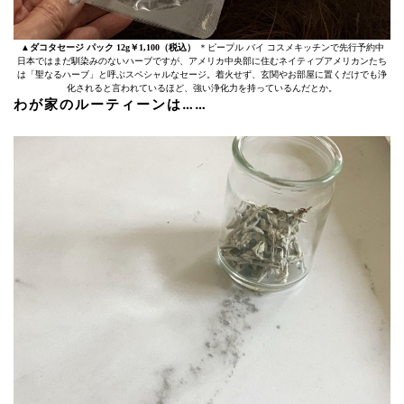
▲ダコタセージ パック 12g￥1,100（税込）
＊ピープル バイ コスメキッチンで先行予約中
日本ではまだ馴染みのないハーブですが、アメリカ中央部に住むネイティブアメリカンたち
は「聖なるハーブ」と呼ぶスペシャルなセージ。着火せず、玄関やお部屋に置くだけでも浄
化されると言われているほど、強い浄化力を持っているんだとか。
わが家のルーティーンは……