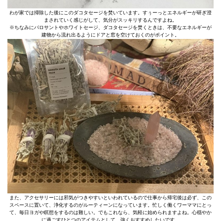
わが家では掃除した後にこのダコタセージを焚いています。すぅーっとエネルギーが研ぎ澄
まされていく感じがして、気分がスッキリするんですよね。
※ちなみにパロサントやホワイトセージ、ダコタセージを焚くときは、不要なエネルギーが
建物から流れ出るようにドアと窓を空けておくのがポイント。
また、アクセサリーには邪気がつきやすいといわれているので仕事から帰宅後は必ず、この
スペースに置いて、浄化するのがルーティーンになっています。忙しく働くワーママにとっ
て、毎日ヨガや瞑想をするのは難しい。でもこれなら、気軽に始められますよね。心穏やか
に過ごすひとつのアイテムとして、強くおすすめしたいです。