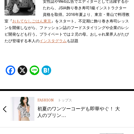
女性誌やWeb広告でエディターとして活躍するか
たわら、JSIA飾り巻き寿司1級インストラクター
資格を取得。2016年夏より、東京・青山で料理教
室『
おもてなしごはん東京
』をスタート。不定期に飾り巻き寿司レッス
ンを開催しながら、ファッション誌のフードスタイリングや企業のレシ
ピ開発なども行う。プライベートでは２児の母。おしゃれ業界人がたび
たび登場する本人の
インスタグラム
も話題
Facebook
X
Line
Hatena
FASHION
トップス
初夏のワンツーコーデも即華やぐ！ 大
人のプリン…