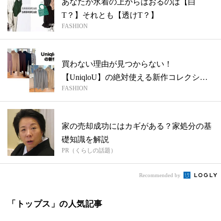
あなたが水着の上からはおるのは【白
T？】それとも【透けT？】
FASHION
買わない理由が見つからない！
【UniqloU】の絶対使える新作コレクショ
FASHION
ン
家の売却成功にはカギがある？家処分の基
礎知識を解説
PR（くらしの話題）
Recommended by
「トップス」の人気記事