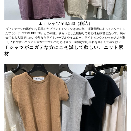
▲Ｔシャツ￥8,580（税込）
ヴィンテージの風合いを再現したプリントＴシャツは2007年、後藤豊氏によってスタートし
たブランド〝REMI RELIEF〟との別注。さらっとした肌触りで着心地も抜群とあって、展示
会でも大人気でした。今年ならライトパープルやイエロー、ライトピンクといった大人が取
り入れやすいニュアンスカラーでいつもとは違う、新鮮なおしゃれを楽しんでみては？
Ｔシャツがニガテな方にこそ試して欲しい、ニット素
材