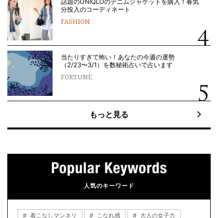
話題のUNIQLOのデニムジャケットを購入！春気
分投入のコーディネート
FASHION
当たりすぎて怖い！あなたの今週の運勢
（2/23〜3/1）を数秘術占いで占います
FORTUNE
もっと見る
人気のキーワード
着こなしマンネリ
こなれ感
大人の女子力