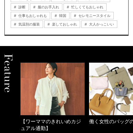
診断
服のお手入れ
忙しくてもおしゃれ
仕事もおしゃれも
韓国
セレモニースタイル
気温別の服装
楽しておしゃれ
大人かっこいい
めカジ
働く女性のバッグの中身
優木まおみさん「
割。」