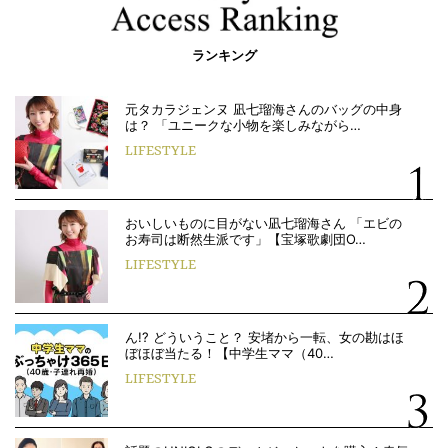
ランキング
元タカラジェンヌ 凪七瑠海さんのバッグの中身
は？ 「ユニークな小物を楽しみながら…
LIFESTYLE
おいしいものに目がない凪七瑠海さん 「エビの
お寿司は断然生派です」【宝塚歌劇団O…
LIFESTYLE
ん!? どういうこと？ 安堵から一転、女の勘はほ
ぼほぼ当たる！【中学生ママ（40…
LIFESTYLE