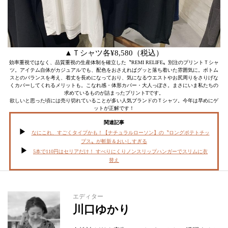
▲Ｔシャツ各¥8,580（税込）
効率重視ではなく、品質重視の生産体制を確立した〝REMI RELIFE〟別注のプリントＴシャ
ツ。アイテム自体がカジュアルでも、配色をおさえればグッと落ち着いた雰囲気に。ボトム
スとのバランスを考え、着丈を長めになっており、気になるウエストやお尻周りをさりげな
くカバーしてくれるメリットも。こなれ感・体形カバー・大人っぽさ。まさにいま私たちの
求めているものが詰まったプリントTです。
欲しいと思った頃には売り切れていることが多い人気ブランドのＴシャツ。今年は早めにゲ
ットが正解です！
関連記事
なにこれ、すごくタイプかも！【ナチュラルローソン】の〝ロングポテトチッ
プス〟が斬新＆おいしすぎる
5本で110円はセリアだけ！ すべりにくりノンスリップハンガーでスリムに衣
替え
エディター
川口ゆかり