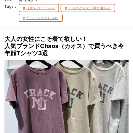
Tags：
ほめられアイテム
川口ゆかりの丁寧な暮らし
忙しくてもおしゃれ
大人の女性にこそ着て欲しい！
人気ブランドChaos（カオス）で買うべき今
年顔Tシャツ3選