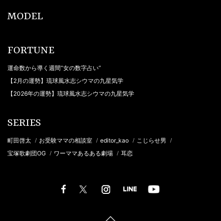
MODEL
FORTUNE
運命数から導く週間“女の数字占い”
【2月の運勢】琉球風水志シウマの九星気学
【2026年の運勢】琉球風水志シウマの九星気学
SERIES
町田啓太
お受験ママの相談室
editor_kao
こじらせ男
/
/
/
/
宝塚歌劇団OG
ワーママあるある劇場
耳恋
/
/