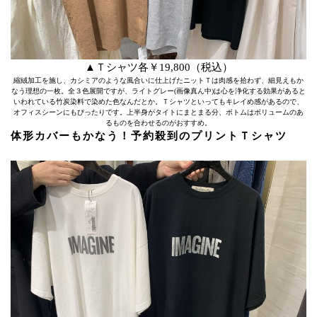
▲Ｔシャツ各￥19,800（税込）
縮絨加工を施し、カシミアのような風合いに仕上げたニットＴは肉感を拾わず、細見えもか
なう理想の一枚。全３色展開ですが、ライトグレー(画像真ん中)は心を浄化する効果があると
いわれている竹炭染料で染めた色なんだとか。Ｔシャツといってもキレイめ感があるので、
オフィスシーンにもぴったりです。上半身がタイトにまとまる分、ボトムはボリュームのあ
るものを合わせるのがおすすめ。
体形カバーもかなう！予約殺到のプリント
Ｔシャツ