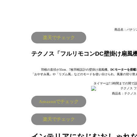
商品名：パナソニッ
楽天でチェック
テクノス「フルリモコンDC壁掛け扇風機 K
羽根の直径が35cm、7枚羽根設計の壁掛け扇風機。
DCモーターを搭載
「おやすみ風」や「リズム風」などのモードを使い分けられ、風量の切り替
タイマーは7.5時間までの間
商品名：テクノス フ
Amazonでチェック
楽天でチェック
インテリアになじむおしゃれ