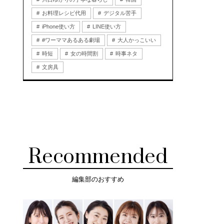
お料理レシピ代用
デジタル苦手
iPhone使い方
LINE使い方
#ワーママあるある劇場
大人かっこいい
時短
女の時間割
時事ネタ
文房具
Recommended
編集部のおすすめ