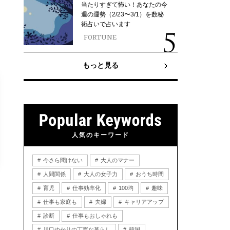
当たりすぎて怖い！あなたの今
週の運勢（2/23〜3/1）を数秘
術占いで占います
FORTUNE
もっと見る
人気のキーワード
今さら聞けない
大人のマナー
人間関係
大人の女子力
おうち時間
育児
仕事効率化
100均
趣味
仕事も家庭も
夫婦
キャリアアップ
診断
仕事もおしゃれも
川口ゆかりの丁寧な暮らし
韓国