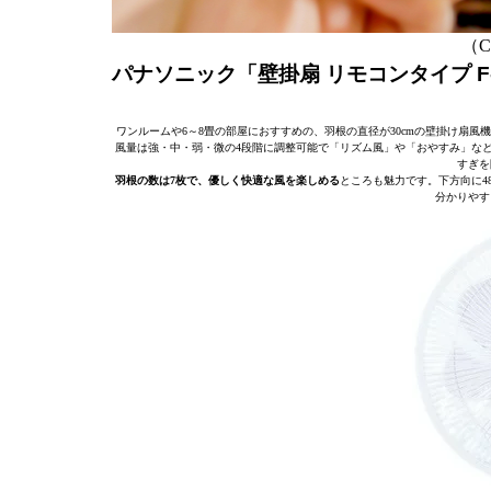
（C）
パナソニック「壁掛扇 リモコンタイプ F-
ワンルームや6～8畳の部屋におすすめの、羽根の直径が30cmの壁掛け扇風
風量は強・中・弱・微の4段階に調整可能で「リズム風」や「おやすみ」な
すぎを
羽根の数は7枚で、優しく快適な風を楽しめる
ところも魅力です。下方向に4
分かりやす