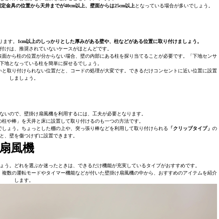
固定金具の位置から天井までが40cm以上、壁面からは25cm以上
となっている場合が多いでしょう。
ります。
1cm以上のしっかりとした厚みがある壁や、柱などがある位置に取り付けましょう。
付けは、推奨されていないケースがほとんどです。
表面から柱の位置が分からない場合、壁の内部にある柱を探り当てることが必要です。「下地センサ
下地となっている柱を簡単に探せるでしょう。
いと取り付けられない位置だと、コードの処理が大変です。できるだけコンセントに近い位置に設置
しましょう。
ないので、壁掛け扇風機を利用するには、工夫が必要となります。
の柱や棒」を天井と床に設置して取り付けるのも一つの方法です。
でしょう。ちょっとした棚の上や、突っ張り棒などを利用して取り付けられる
「クリップタイプ」
の
と、壁を傷つけずに設置できます。
扇風機
ょう。どれを選ぶか迷ったときは、できるだけ機能が充実しているタイプがおすすめです。
。複数の運転モードやタイマー機能などが付いた壁掛け扇風機の中から、おすすめのアイテムを紹介
します。