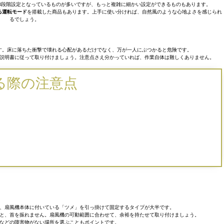
3段階設定となっているものが多いですが、もっと複雑に細かい設定ができるものもあります。
る運転モード
を搭載した商品もあります。上手に使い分ければ、自然風のような心地よさを感じられ
るでしょう。
す。床に落ちた衝撃で壊れる心配があるだけでなく、万が一人にぶつかると危険です。
説明書に従って取り付けましょう。注意点さえ分かっていれば、作業自体は難しくありません。
る際の注意点
、扇風機本体に付いている「ツメ」を引っ掛けて固定するタイプが大半です。
と、首を振れません。扇風機の可動範囲に合わせて、余裕を持たせて取り付けましょう。
などの障害物がない場所を選ぶこともポイントです。