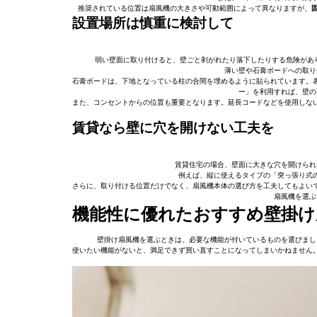
推奨されている位置は扇風機の大きさや可動範囲によって異なりますが、
設置場所は慎重に検討して
弱い壁面に取り付けると、壁ごと剥がれたり落下したりする危険があ
薄い壁や石膏ボードへの取り
石膏ボードは、下地となっている柱の合間を埋めるように貼られています。
ー」を利用すれば、壁の
また、コンセントからの位置も重要となります。延長コードなどを使用しな
賃貸なら壁に穴を開けない工夫を
賃貸住宅の場合、壁面に大きな穴を開けられ
例えば、縦に使えるタイプの「突っ張り式
さらに、取り付ける位置だけでなく、扇風機本体の選び方を工夫してもよい
扇風機を選ぶ
機能性に優れたおすすめ壁掛け
壁掛け扇風機を選ぶときは、必要な機能が付いているものを選びまし
使いたい機能がないと、満足できず買い直すことになってしまいかねません