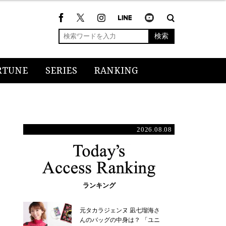
検索
RTUNE
SERIES
RANKING
2026.08.08
ランキング
元タカラジェンヌ 凪七瑠海さ
んのバッグの中身は？ 「ユニ