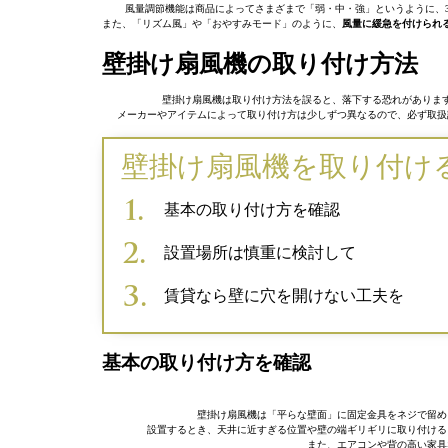
風量調節機能は商品によってさまざまで「弱・中・強」というように、
また、「リズム風」や「おやすみモード」のように、
風量に緩急を付けられ
壁掛け扇風機の取り付け方法
壁掛け扇風機は取り付け方法を誤ると、落下する恐れがありま
メーカーやアイテムによって取り付け方は少しずつ異なるので、必ず取扱
壁掛け扇風機を取り付け
基本の取り付け方を確認
設置場所は慎重に検討して
賃貸なら壁に穴を開けない工夫を
基本の取り付け方を確認
壁掛け扇風機は「平らな壁面」に固定金具をネジで留め
設置するとき、天井に近すぎる位置や壁の端ギリギリに取り付ける
また、エアコンや背の高い家具