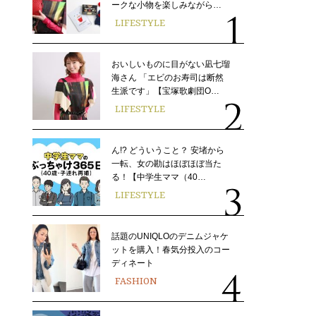
ークな小物を楽しみながら…
LIFESTYLE
おいしいものに目がない凪七瑠
海さん 「エビのお寿司は断然
生派です」【宝塚歌劇団O…
LIFESTYLE
ん!? どういうこと？ 安堵から
一転、女の勘はほぼほぼ当た
る！【中学生ママ（40…
LIFESTYLE
話題のUNIQLOのデニムジャケ
ットを購入！春気分投入のコー
ディネート
FASHION