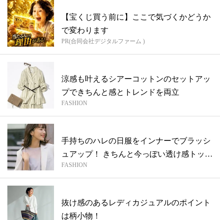
【宝くじ買う前に】ここで気づくかどうか
で変わります
PR(合同会社デジタルファーム )
涼感も叶えるシアーコットンのセットアッ
プできちんと感とトレンドを両立
FASHION
手持ちのハレの日服をインナーでブラッシ
ュアップ！ きちんと今っぽい透け感トップ
FASHION
ス
抜け感のあるレディカジュアルのポイント
は柄小物！