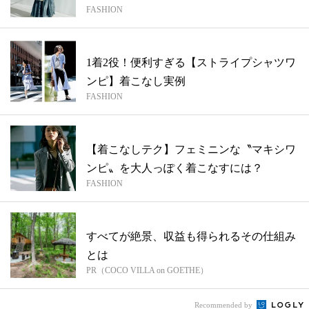
FASHION
1着2役！便利すぎる【ストライプシャツワ
ンピ】着こなし実例
FASHION
【着こなしテク】フェミニンな〝マキシワ
ンピ〟を大人っぽく着こなすには？
FASHION
すべてが絶景、収益も得られるその仕組み
とは
PR（COCO VILLA on GOETHE）
Recommended by