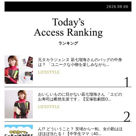
2026.08.06
ランキング
元タカラジェンヌ 凪七瑠海さんのバッグの中身
は？ 「ユニークな小物を楽しみながら…
LIFESTYLE
おいしいものに目がない凪七瑠海さん 「エビの
お寿司は断然生派です」【宝塚歌劇団O…
LIFESTYLE
ん!? どういうこと？ 安堵から一転、女の勘はほ
ぼほぼ当たる！【中学生ママ（40…