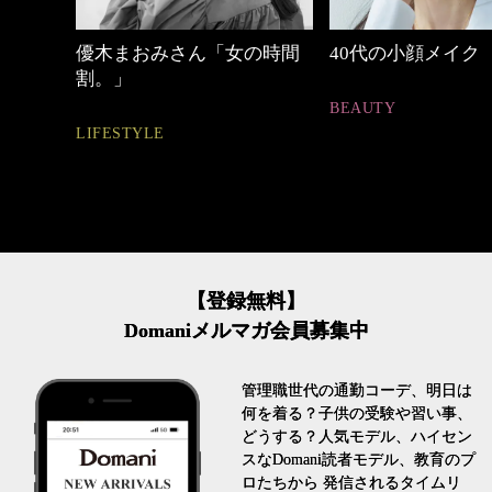
中身
優木まおみさん「女の時間
40代の小顔メイク
割。」
BEAUTY
LIFESTYLE
【登録無料】
Domaniメルマガ会員募集中
管理職世代の通勤コーデ、明日は
何を着る？子供の受験や習い事、
どうする？人気モデル、ハイセン
スなDomani読者モデル、教育のプ
ロたちから 発信されるタイムリ