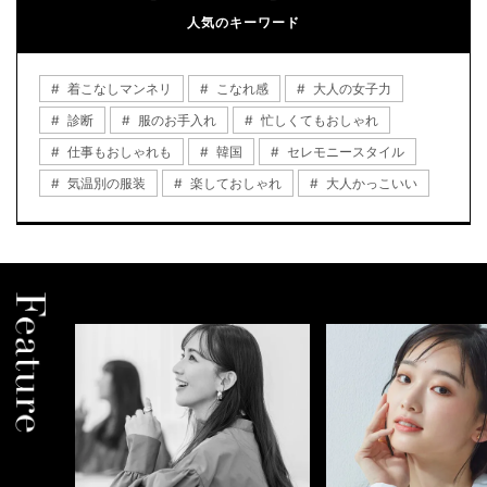
人気のキーワード
着こなしマンネリ
こなれ感
大人の女子力
診断
服のお手入れ
忙しくてもおしゃれ
仕事もおしゃれも
韓国
セレモニースタイル
気温別の服装
楽しておしゃれ
大人かっこいい