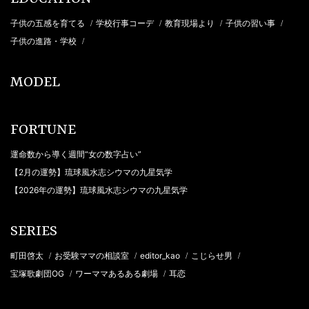
子供の五感を育てる
学校行事コーデ
教育現場より
子供の習い事
/
/
/
/
子供の進路・学校
/
MODEL
FORTUNE
運命数から導く週間“女の数字占い”
【2月の運勢】琉球風水志シウマの九星気学
【2026年の運勢】琉球風水志シウマの九星気学
SERIES
町田啓太
お受験ママの相談室
editor_kao
こじらせ男
/
/
/
/
宝塚歌劇団OG
ワーママあるある劇場
耳恋
/
/