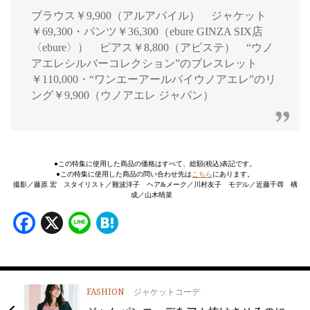
ブラウス￥9,900（アルアバイル） ジャケット
￥69,300・パンツ￥36,300（ebure GINZA SIX店
〈ebure〉） ピアス￥8,800（アビステ） “ウノ
アエレシルバーコレクション”のブレスレット
￥110,000・“ワンエーアールバイウノアエレ”のリ
ング￥9,900（ウノアエレ ジャパン）
●この特集に使用した商品の価格はすべて、総額(税込)表記です。
●この特集に使用した商品の問い合わせ先は
こちら
にあります。
撮影／藤原 宏 スタイリスト／難波洋子 ヘア&メーク／川村友子 モデル／近藤千尋 構
成／山木晴菜
Facebook
X
Line
Hatena
FASHION
ジャケットコーデ