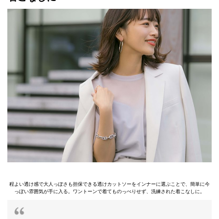
程よい透け感で大人っぽさも担保できる透けカットソーをインナーに選ぶことで、簡単に今
っぽい雰囲気が手に入る。ワントーンで着てものっぺりせず、洗練された着こなしに。