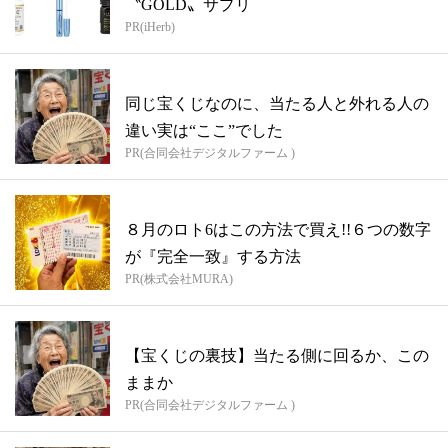
〝GOLD〟サプリ
PR(iHerb)
同じ宝くじなのに、当たる人と外れる人の
違い実は“ここ”でした
PR(合同会社デジタルファーム )
８月のロト6はこの方法で買え!!６つの数字
が『完全一致』する方法
PR(株式会社MURA)
【宝くじの裏技】当たる側に回るか、この
ままか
PR(合同会社デジタルファーム )