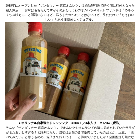
2019年にオープンした〝サンダウナー 東京オムレツ〟は絶品卵料理で瞬く間に行列となった
超人気店！ お味はもちろんですがそのふわっふわのオムレツやオムレツサンドは「めちゃ
くちゃ映える」と話題になるほど。私もまだ食べたことはないけど、見ただけで「もうおい
しい」と思う圧倒的なビジュアル。
▲オリジナル自家製生ドレッシング 300ｍｌ／3本入り ￥1,944（税込）
そんな〝サンダウナー 東京オムレツ〟でオムレツやオムサンドの脇に添えられていたサラダ
がまたおいしすぎる！と評判になり、当初は店舗のみで販売していたのだとか。正直、「食
べてみたい」と思うものの、逗子まで行くには……と諦めていましたが！全国配送可能にな