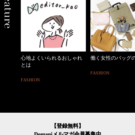
しゃれ
働く女性のバッグの中身
優木まおみさん「
割。」
FASHION
LIFESTYLE
【登録無料】
Domaniメルマガ会員募集中