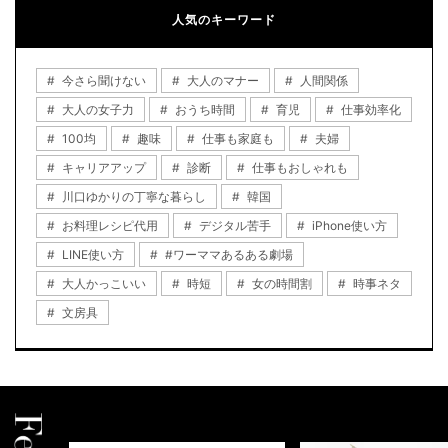
人気のキーワード
今さら聞けない
大人のマナー
人間関係
大人の女子力
おうち時間
育児
仕事効率化
100均
趣味
仕事も家庭も
夫婦
キャリアアップ
診断
仕事もおしゃれも
川口ゆかりの丁寧な暮らし
韓国
お料理レシピ代用
デジタル苦手
iPhone使い方
LINE使い方
#ワーママあるある劇場
大人かっこいい
時短
女の時間割
時事ネタ
文房具