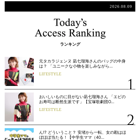
2026.08.09
ランキング
元タカラジェンヌ 凪七瑠海さんのバッグの中身
は？ 「ユニークな小物を楽しみながら…
LIFESTYLE
おいしいものに目がない凪七瑠海さん 「エビの
お寿司は断然生派です」【宝塚歌劇団O…
LIFESTYLE
ん!? どういうこと？ 安堵から一転、女の勘はほ
ぼほぼ当たる！【中学生ママ（40…