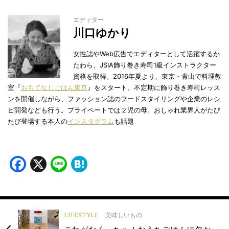
エディター
川口ゆかり
女性誌やWeb広告でエディターとして活躍するか
たわら、JSIA飾り巻き寿司1級インストラクター
資格を取得。2016年夏より、東京・青山で料理教
室『
おもてなしごはん東京
』をスタート。不定期に飾り巻き寿司レッス
ンを開催しながら、ファッション誌のフードスタイリングや企業のレシ
ピ開発なども行う。プライベートでは２児の母。おしゃれ業界人がたび
たび登場する本人の
インスタグラム
も話題
Facebook
X
Line
Hatena
LIFESTYLE
美味しいもの