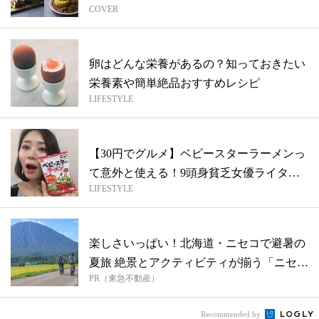
COVER
卵はどんな栄養があるの？知っておきたい
栄養素や簡単絶品おすすめレシピ
LIFESTYLE
【30円でグルメ】ベビースターラーメンっ
て意外と使える！9頭身貧乏女優ライター
LIFESTYLE
の...
楽しさいっぱい！北海道・ニセコで避暑の
夏旅 絶景とアクティビティが揃う「ニセコ
PR（東急不動産）
東...
Recommended by