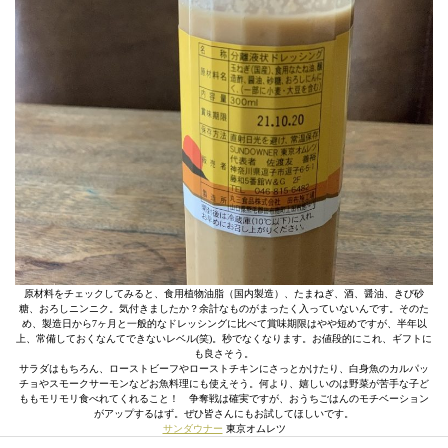
原材料をチェックしてみると、食用植物油脂（国内製造）、たまねぎ、酒、醤油、きび砂
糖、おろしニンニク。気付きましたか？余計なものがまったく入っていないんです。そのた
め、製造日から7ヶ月と一般的なドレッシングに比べて賞味期限はやや短めですが、半年以
上、常備しておくなんてできないレベル(笑)。秒でなくなります。お値段的にこれ、ギフトに
も良さそう。
サラダはもちろん、ローストビーフやローストチキンにさっとかけたり、白身魚のカルパッ
チョやスモークサーモンなどお魚料理にも使えそう。何より、嬉しいのは野菜が苦手な子ど
ももモリモリ食べれてくれること！ 争奪戦は確実ですが、おうちごはんのモチベーション
がアップするはず。ぜひ皆さんにもお試してほしいです。
サンダウナー
東京オムレツ