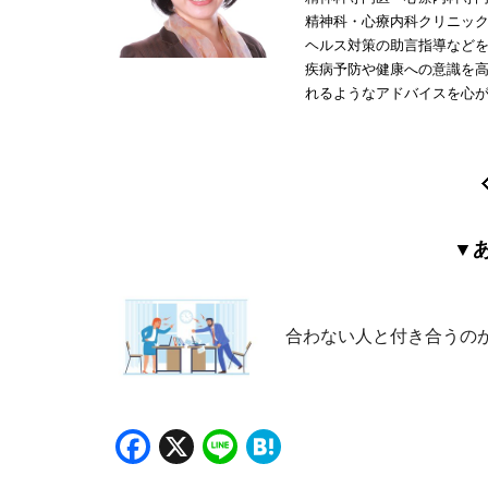
精神科・心療内科クリニッ
ヘルス対策の助言指導など
疾病予防や健康への意識を
れるようなアドバイスを心
▼
合わない人と付き合うの
Facebook
X
Line
Hatena