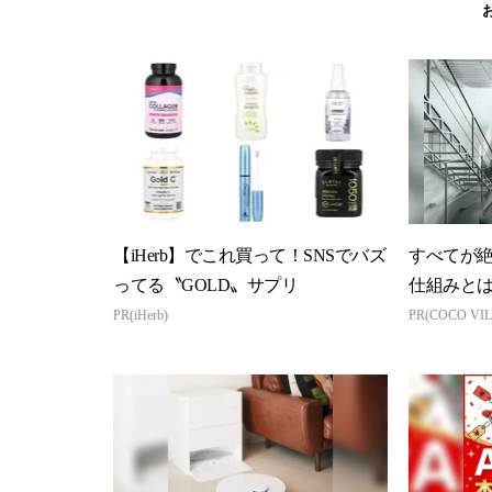
【iHerb】でこれ買って！SNSでバズ
すべてが
ってる〝GOLD〟サプリ
仕組みと
PR(iHerb)
PR(COCO VIL