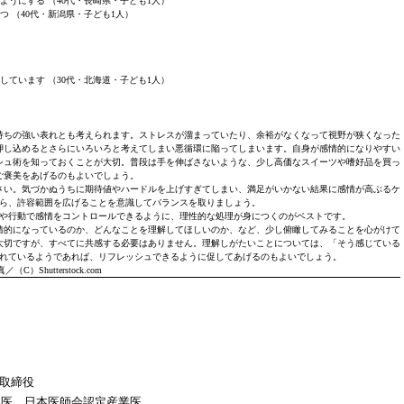
ようにする （40代・長崎県・子ども1人）
つ （40代・新潟県・子ども1人）
しています （30代・北海道・子ども1人）
持ちの強い表れとも考えられます。ストレスが溜まっていたり、余裕がなくなって視野が狭くなった
押し込めるとさらにいろいろと考えてしまい悪循環に陥ってしまいます。自身が感情的になりやすい
シュ術を知っておくことが大切。普段は手を伸ばさないような、少し高価なスイーツや嗜好品を買っ
ご褒美をあげるのもよいでしょう。
さい。気づかぬうちに期待値やハードルを上げすぎてしまい、満足がいかない結果に感情が高ぶるケ
ら、許容範囲を広げることを意識してバランスを取りましょう。
や行動で感情をコントロールできるように、理性的な処理が身につくのがベストです。
情的になっているのか、どんなことを理解してほしいのか、など、少し俯瞰してみることを心がけて
大切ですが、すべてに共感する必要はありません。理解しがたいことについては、「そう感じている
れているようであれば、リフレッシュできるように促してあげるのもよいでしょう。
／（C）Shutterstock.com
表取締役
門医 日本医師会認定産業医