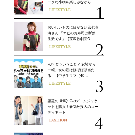
ークな小物を楽しみながら…
LIFESTYLE
おいしいものに目がない凪七瑠
海さん 「エビのお寿司は断然
生派です」【宝塚歌劇団O…
LIFESTYLE
ん!? どういうこと？ 安堵から
一転、女の勘はほぼほぼ当た
る！【中学生ママ（40…
LIFESTYLE
話題のUNIQLOのデニムジャケ
ットを購入！春気分投入のコー
ディネート
FASHION