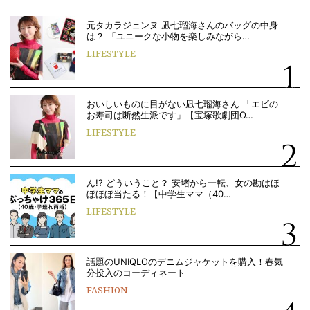
元タカラジェンヌ 凪七瑠海さんのバッグの中身
は？ 「ユニークな小物を楽しみながら…
LIFESTYLE
おいしいものに目がない凪七瑠海さん 「エビの
お寿司は断然生派です」【宝塚歌劇団O…
LIFESTYLE
ん!? どういうこと？ 安堵から一転、女の勘はほ
ぼほぼ当たる！【中学生ママ（40…
LIFESTYLE
話題のUNIQLOのデニムジャケットを購入！春気
分投入のコーディネート
FASHION