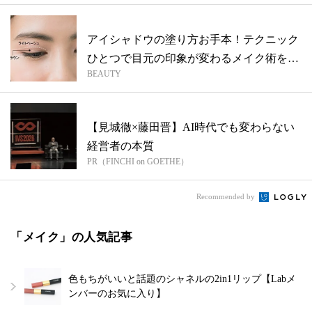
アイシャドウの塗り方お手本！テクニック
ひとつで目元の印象が変わるメイク術を伝
BEAUTY
授
【見城徹×藤田晋】AI時代でも変わらない
経営者の本質
PR（FINCHI on GOETHE）
Recommended by
「メイク」の人気記事
色もちがいいと話題のシャネルの2in1リップ【Labメ
ンバーのお気に入り】