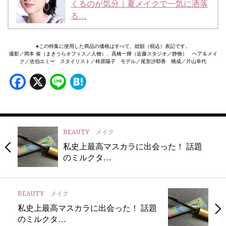
くるのが気分｜夏メイクで一気に洒落
る…
●この特集に使用した商品の価格はすべて、総額（税込）表記です。
撮影／岡本 俊（まきうらオフィス／人物）、高橋一輝（近藤スタジオ／静物） ヘア＆メイ
ク／佐伯エミー スタイリスト／柿原陽子 モデル／尾形沙耶香 構成／片山幸代
Facebook
X
Line
Hatena
BEAUTY
メイク
私史上最高マスカラに出会った！ 話題
のミルクタ…
BEAUTY
メイク
私史上最高マスカラに出会った！ 話題
のミルクタ…