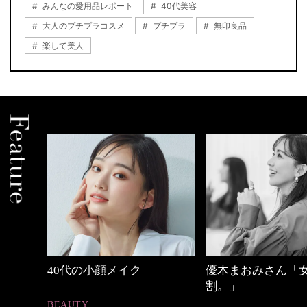
みんなの愛用品レポート
40代美容
大人のプチプラコスメ
プチプラ
無印良品
楽して美人
優木まおみさん「女の時間
心地よくいられる
割。」
とは