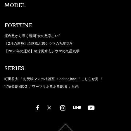
MODEL
FORTUNE
運命数から導く週間“女の数字占い”
【2月の運勢】琉球風水志シウマの九星気学
【2026年の運勢】琉球風水志シウマの九星気学
SERIES
町田啓太
お受験ママの相談室
editor_kao
こじらせ男
/
/
/
/
宝塚歌劇団OG
ワーママあるある劇場
耳恋
/
/