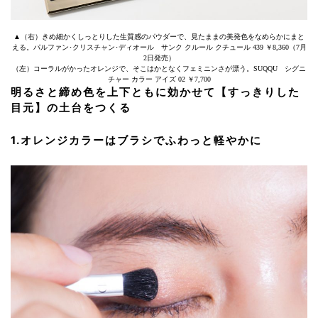
▲（右）きめ細かくしっとりした生質感のパウダーで、見たままの美発色をなめらかにまと
える。パルファン･クリスチャン･ディオール サンク クルール クチュール 439 ￥8,360（7月
2日発売）
（左）コーラルがかったオレンジで、そこはかとなくフェミニンさが漂う。SUQQU シグニ
チャー カラー アイズ 02 ￥7,700
明るさと締め色を上下ともに効かせて【すっきりした
目元】の土台をつくる
1.オレンジカラーはブラシでふわっと軽やかに