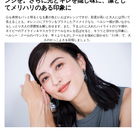
ンジを。さらに光とキレを隠し味に、凛とし
てメリハリのある印象に
心も表情もパッと明るくなる夏の色といえばオレンジですが、彩度が高いと大人には浮いて
見えることも。オレンジにブラウンをプラスしたアイメイクなら、ヘルシー感が漂いながら
もしっとり大人の雰囲気を醸し出せます。また、下まぶたに入れたハイライトのツヤ感や、
ネイビーのアイライン＆マスカラでクールなキレを忍ばせると、キリリと涼やかな印象に。
ヘルシー：クールのバランスを、半々よりも少しクールさを強めに効かせた「3.5辛」で、大
人のかっこよさを目指しましょう。