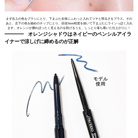
まず右上の色をブラシにとり、下まぶた全体にふわっと入れてツヤと明るさをプラス。その
あと、左下の色を細めのチップにとり、目頭3mm程度を抜いて下まぶたにラインっぽく入れ
ます。オレンジが腫れぼったく見えるのを防げるうえ、しっとり落ち着いた仕上がりに！
オレンジシャドウはネイビーのペンシルアイラ
イナーで涼しげに締めるのが正解