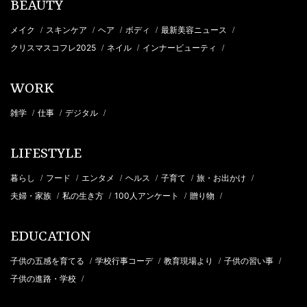
BEAUTY
メイク
スキンケア
ヘア
ボディ
最新美容ニュース
/
/
/
/
/
クリスマスコフレ2025
ネイル
インナービューティ
/
/
/
WORK
雑学
仕事
デジタル
/
/
/
LIFESTYLE
暮らし
フード
エンタメ
ヘルス
子育て
旅・お出かけ
/
/
/
/
/
/
夫婦・家族
私の生き方
100人アンケート
贈り物
/
/
/
/
EDUCATION
子供の五感を育てる
学校行事コーデ
教育現場より
子供の習い事
/
/
/
/
子供の進路・学校
/