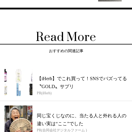
Read More
おすすめの関連記事
【iHerb】でこれ買って！SNSでバズってる
〝GOLD〟サプリ
PR(iHerb)
同じ宝くじなのに、当たる人と外れる人の
違い実は“ここ”でした
PR(合同会社デジタルファーム )