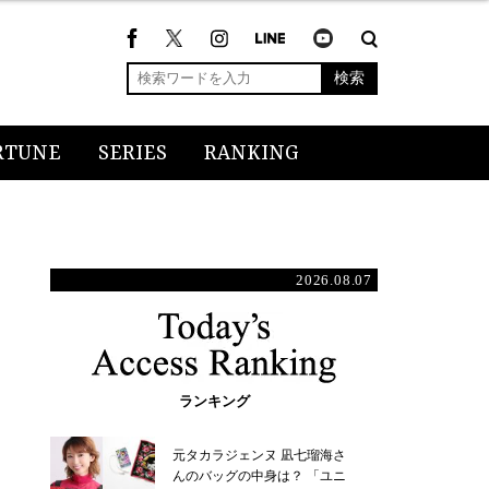
検索
RTUNE
SERIES
RANKING
2026.08.07
ランキング
元タカラジェンヌ 凪七瑠海さ
んのバッグの中身は？ 「ユニ