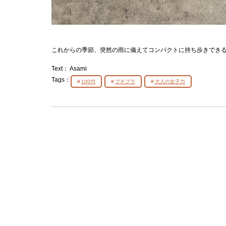
これからの季節、突然の雨に備えてコンパクトに持ち歩きできる
Text：
Asami
Tags：
100均
プチプラ
大人の女子力