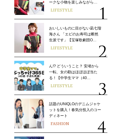
ークな小物を楽しみながら…
LIFESTYLE
おいしいものに目がない凪七瑠
海さん 「エビのお寿司は断然
生派です」【宝塚歌劇団O…
LIFESTYLE
ん!? どういうこと？ 安堵から
一転、女の勘はほぼほぼ当た
る！【中学生ママ（40…
LIFESTYLE
話題のUNIQLOのデニムジャケ
ットを購入！春気分投入のコー
ディネート
FASHION