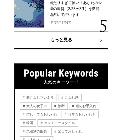
当たりすぎて怖い！あなたの今
週の運勢（2/23〜3/1）を数秘
術占いで占います
FORTUNE
もっと見る
人気のキーワード
着こなしマンネリ
こなれ感
大人の女子力
診断
服のお手入れ
忙しくてもおしゃれ
仕事もおしゃれも
韓国
セレモニースタイル
気温別の服装
楽しておしゃれ
大人かっこいい