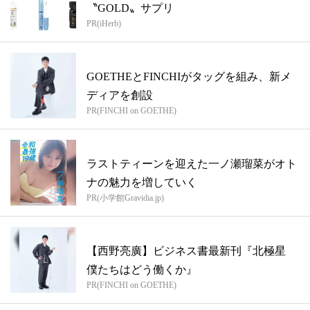
〝GOLD〟サプリ
PR(iHerb)
GOETHEとFINCHIがタッグを組み、新メ
ディアを創設
PR(FINCHI on GOETHE)
ラストティーンを迎えた一ノ瀬瑠菜がオト
ナの魅力を増していく
PR(小学館Gravidia.jp)
【西野亮廣】ビジネス書最新刊『北極星
僕たちはどう働くか』
PR(FINCHI on GOETHE)