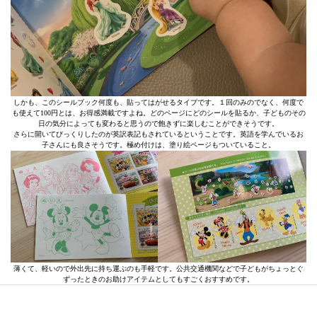
しかも、このシールブック何度も、貼ってはがせるタイプです。１回のみのでなく、何度で
も使えて100円とは、お得感満載ですよね。どのページにどのシールを貼るか、子どものその
日の気分によっても変わると思うので飽きずに楽しむことができそうです。
さらに開いてびっくりしたのが英訳表記もされているということです。英語を学んでいるお
子さんにも良さそうです。極め付けは、塗り絵ページもついていること。
薄くて、軽いので外出先に持ち運ぶのも手軽です。公共交通機関などで子どもがちょっとぐ
ずったときのお助けアイテムとしてもすごくおすすめです。