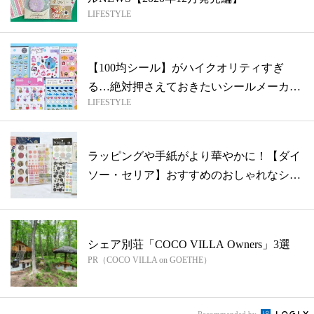
LIFESTYLE
【100均シール】がハイクオリティすぎ
る…絶対押さえておきたいシールメーカー
LIFESTYLE
3社...
ラッピングや手紙がより華やかに！【ダイ
ソー・セリア】おすすめのおしゃれなシー
ル1...
シェア別荘「COCO VILLA Owners」3選
PR（COCO VILLA on GOETHE）
Recommended by