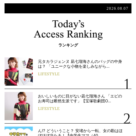
2026.08.07
ランキング
元タカラジェンヌ 凪七瑠海さんのバッグの中身
は？ 「ユニークな小物を楽しみながら…
LIFESTYLE
おいしいものに目がない凪七瑠海さん 「エビの
お寿司は断然生派です」【宝塚歌劇団O…
LIFESTYLE
ん!? どういうこと？ 安堵から一転、女の勘はほ
ぼほぼ当たる！【中学生ママ（40…