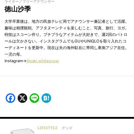
ライター／フリーアナウンサー
徳山沙季
大学卒業後は、地方の民放テレビ局でアナウンサー兼記者として活躍。
趣味は相撲観戦、アフタヌーンティを楽しむこと、写真、旅行、ヨガ。
特技はスコーン作り。プチプラなアイテムが大好きで、週2回のパトロ
ールは欠かさない。インスタグラムでもGUやUNIQLOを取り入れたコ
ーディネートを更新中。現在は夫の海外駐在に帯同し東南アジア在住。
一児の母。
Instagram→
@saki.whitesnow
Facebook
X
Line
Hatena
LIFESTYLE
グッズ