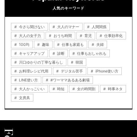
人気のキーワード
今さら聞けない
大人のマナー
人間関係
大人の女子力
おうち時間
育児
仕事効率化
100均
趣味
仕事も家庭も
夫婦
キャリアアップ
診断
仕事もおしゃれも
川口ゆかりの丁寧な暮らし
韓国
お料理レシピ代用
デジタル苦手
iPhone使い方
LINE使い方
#ワーママあるある劇場
大人かっこいい
時短
女の時間割
時事ネタ
文房具