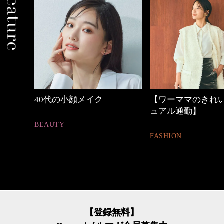
【ワーママのきれいめカジ
心地よくいられる
ュアル通勤】
とは
FASHION
FASHION
【登録無料】