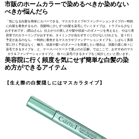
市販のホームカラーで染めるべきか染めない
べきか悩んだら
「気になる白髪を簡単にカバーできる、マスカラタイプやファンデーションタイプの一時的
に白髪を着色するもの、洗髪時に少しずつ白髪を染毛していくタイプは、トラブルも少なく
おすすめです」(西山さん)。仕上がりの美しさや髪や頭皮へのダメージを考えると、やはり美
容室でのカラーリングがおすすめ。タイミングが合わずすぐに行けないけれども、近々行く
予定があるのなら、一時的に着色するマスカラやファンデーションタイプを。しばらく美容
室に行く予定はなく、極力、頭皮や髪へのダメージを回避したい場合は、洗髪の度に徐々に
染毛できるタイプを…と、ケースバイケースで選ぶのが正解。ではここで、おすすめのマス
カラ＆ファンデーションタイプと、徐々に染毛できるタイプをご紹介したいと思います。
美容院に行く頻度を気にせず簡単な白髪の染
め方ができるアイテム
【
生え際の白髪隠しにはマスカラタイプ
】