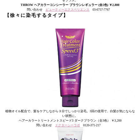
をプラス。
THROW ヘアカラーコンシーラー ブラウンレギュラー (全2色) ￥2,800
問い合わせ
ビューティーエクスペリエンス
03-6757-7767
【
徐々に染毛するタイプ
】
植物オイル配合で、髪をケアしながら３分でしっかり染毛。3回の使用で、白髪が気にならな
い状態に。
ヘアーカラートリートメントスピード3 ダークブラウン（全3色） ￥3,200
問い合わせ
ドクターシーラボ
0120-371-217