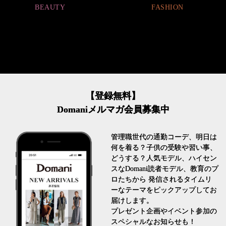
AUTY
FASHION
F
【登録無料】
Domaniメルマガ会員募集中
管理職世代の通勤コーデ、明日は
何を着る？子供の受験や習い事、
どうする？人気モデル、ハイセン
スなDomani読者モデル、教育のプ
ロたちから 発信されるタイムリ
ーなテーマをピックアップしてお
届けします。
プレゼント企画やイベント参加の
スペシャルなお知らせも！