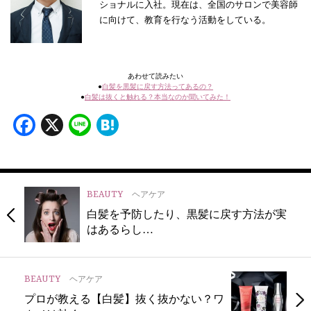
ショナルに入社。現在は、全国のサロンで美容師
に向けて、教育を行なう活動をしている。
あわせて読みたい
●
白髪を黒髪に戻す方法ってあるの？
●
白髪は抜くと触れる？本当なのか聞いてみた！
Facebook
X
Line
Hatena
BEAUTY
ヘアケア
白髪を予防したり、黒髪に戻す方法が実
はあるらし…
BEAUTY
ヘアケア
プロが教える【白髪】抜く抜かない？ワ