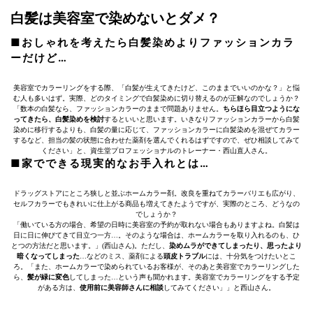
白髪は美容室で染めないとダメ？
■おしゃれを考えたら白髪染めよりファッションカラ
ーだけど…
美容室でカラーリングをする際、「白髪が生えてきたけど、このままでいいのかな？」と悩
む人も多いはず。実際、どのタイミングで白髪染めに切り替えるのが正解なのでしょうか？
「数本の白髪なら、ファッションカラーのままで問題ありません。
ちらほら目立つようにな
ってきたら、白髪染めを検討
するといいと思います。いきなりファッションカラーから白髪
染めに移行するよりも、白髪の量に応じて、ファッションカラーに白髪染めを混ぜてカラー
するなど、担当の髪の状態に合わせた薬剤を選んでくれるはずですので、ぜひ相談してみて
ください」と、資生堂プロフェッショナルのトレーナー・西山直人さん。
■家でできる現実的なお手入れとは…
ドラッグストアにところ狭しと並ぶホームカラー剤。改良を重ねてカラーバリエも広がり、
セルフカラーでもきれいに仕上がる商品も増えてきたようですが、実際のところ、どうなの
でしょうか？
「働いている方の場合、希望の日時に美容室の予約が取れない場合もありますよね。白髪は
日に日に伸びてきて目立つ一方…。そのような場合は、ホームカラーを取り入れるのも、ひ
とつの方法だと思います。」(西山さん)。ただし、
染めムラができてしまったり、思ったより
暗くなってしまった
…などのミス、薬剤による
頭皮トラブル
には、十分気をつけたいとこ
ろ。「また、ホームカラーで染められているお客様が、そのあと美容室でカラーリングした
ら、
髪が緑に変色
してしまった…という声も聞かれます。美容室でカラーリングをする予定
がある方は、
使用前に美容師さんに相談
してみてください」」と西山さん。