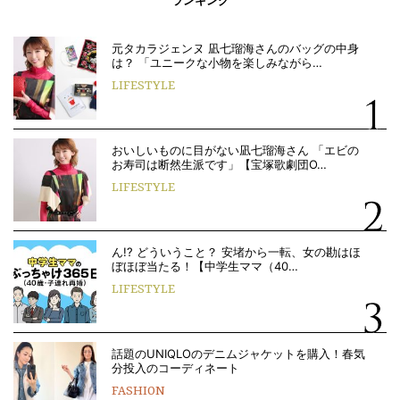
ランキング
元タカラジェンヌ 凪七瑠海さんのバッグの中身
は？ 「ユニークな小物を楽しみながら…
LIFESTYLE
おいしいものに目がない凪七瑠海さん 「エビの
お寿司は断然生派です」【宝塚歌劇団O…
LIFESTYLE
ん!? どういうこと？ 安堵から一転、女の勘はほ
ぼほぼ当たる！【中学生ママ（40…
LIFESTYLE
話題のUNIQLOのデニムジャケットを購入！春気
分投入のコーディネート
FASHION