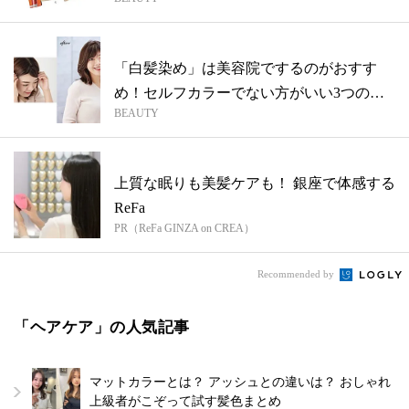
「白髪染め」は美容院でするのがおすす
め！セルフカラーでない方がいい3つの理
BEAUTY
由
上質な眠りも美髪ケアも！ 銀座で体感する
ReFa
PR（ReFa GINZA on CREA）
Recommended by
「ヘアケア」の人気記事
マットカラーとは？ アッシュとの違いは？ おしゃれ
上級者がこぞって試す髪色まとめ