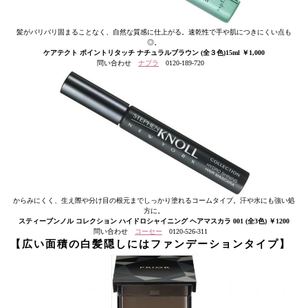
髪がバリバリ固まることなく、自然な質感に仕上がる。速乾性で手や肌につきにくい点も
◎。
ケアテクト ポイントリタッチ ナチュラルブラウン (全３色)15ml ￥1,000
問い合わせ
ナプラ
0120-189-720
からみにくく、生え際や分け目の根元までしっかり塗れるコームタイプ。汗や水にも強い処
方に。
スティーブンノル コレクション ハイドロシャイニング ヘアマスカラ 001 (全3色) ￥1200
問い合わせ
コーセー
0120-526-311
【
広い面積の白髪隠しにはファンデーションタイプ
】