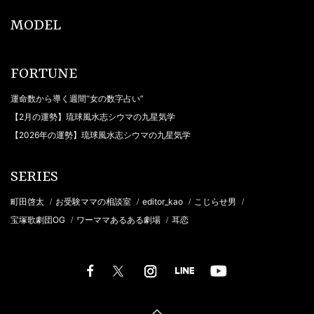
MODEL
FORTUNE
運命数から導く週間“女の数字占い”
【2月の運勢】琉球風水志シウマの九星気学
【2026年の運勢】琉球風水志シウマの九星気学
SERIES
町田啓太
お受験ママの相談室
editor_kao
こじらせ男
/
/
/
/
宝塚歌劇団OG
ワーママあるある劇場
耳恋
/
/