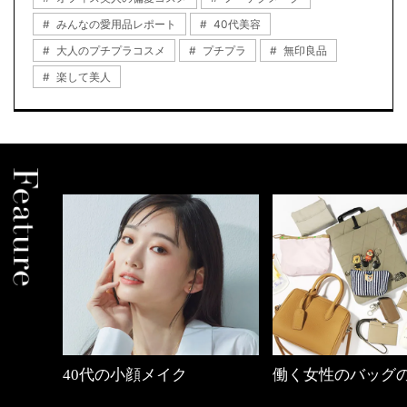
みんなの愛用品レポート
40代美容
大人のプチプラコスメ
プチプラ
無印良品
楽して美人
0代の小顔メイク
働く女性のバッグの中身