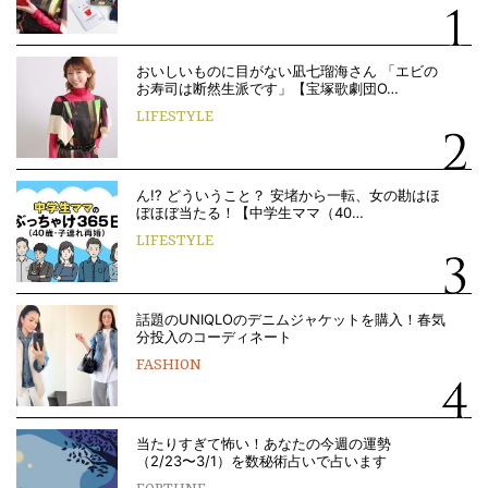
おいしいものに目がない凪七瑠海さん 「エビの
お寿司は断然生派です」【宝塚歌劇団O…
LIFESTYLE
ん!? どういうこと？ 安堵から一転、女の勘はほ
ぼほぼ当たる！【中学生ママ（40…
LIFESTYLE
話題のUNIQLOのデニムジャケットを購入！春気
分投入のコーディネート
FASHION
当たりすぎて怖い！あなたの今週の運勢
（2/23〜3/1）を数秘術占いで占います