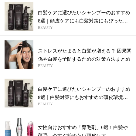
白髪ケアに選びたいシャンプーのおすすめ
8選｜頭皮ケアにも白髪対策にもぴったり
BEAUTY
のア...
ストレスがたまると白髪が増える？ 因果関
係や白髪を予防するための対策方法まとめ
BEAUTY
白髪ケアに選びたいシャンプーのおすすめ
8選｜白髪対策にもおすすめの頭皮環境を
BEAUTY
整え...
女性向けおすすめ「育毛剤」6選！白髪や
薄毛、今すぐ始めたい頭皮ケア