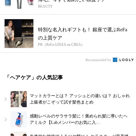
BEAUTY
特別な名入れギフトも！ 銀座で選ぶReFa
の上質ケア
PR（ReFa GINZA on CREA）
Recommended by
「ヘアケア」の人気記事
マットカラーとは？ アッシュとの違いは？ おしゃれ
上級者がこぞって試す髪色まとめ
感動レベルのサラサラ髪に！褒められ髪に導いたヘ
アミルク【Labメンバーのお気に入…