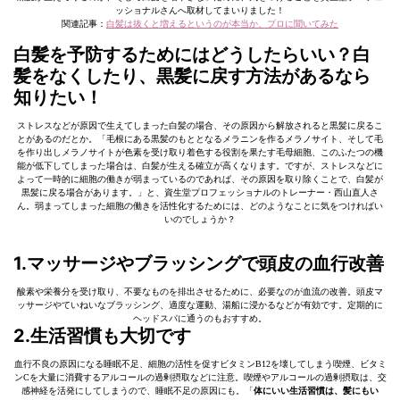
ッショナルさんへ取材してまいりました！
関連記事：
白髪は抜くと増えるというのが本当か、プロに聞いてみた
白髪を予防するためにはどうしたらいい？白
髪をなくしたり、黒髪に戻す方法があるなら
知りたい！
ストレスなどが原因で生えてしまった白髪の場合、その原因から解放されると黒髪に戻るこ
とがあるのだとか。「毛根にある黒髪のもととなるメラニンを作るメラノサイト、そして毛
を作り出しメラノサイトが色素を受け取り着色する役割を果たす毛母細胞、このふたつの機
能が低下してしまった場合は、白髪が生える確立が高くなります。ですが、ストレスなどに
よって一時的に細胞の働きが弱まっているのであれば、その原因を取り除くことで、白髪が
黒髪に戻る場合があります。」と、資生堂プロフェッショナルのトレーナー・西山直人さ
ん。弱まってしまった細胞の働きを活性化するためには、どのようなことに気をつければい
いのでしょうか？
1.マッサージやブラッシングで頭皮の血行改善
酸素や栄養分を受け取り、不要なものを排出させるために、必要なのが血流の改善。頭皮マ
ッサージやていねいなブラッシング、適度な運動、湯船に浸かるなどが有効です。定期的に
ヘッドスパに通うのもおすすめ。
2.生活習慣も大切です
血行不良の原因になる睡眠不足、細胞の活性を促すビタミンB12を壊してしまう喫煙、ビタミ
ンCを大量に消費するアルコールの過剰摂取などに注意。喫煙やアルコールの過剰摂取は、交
感神経を活発にしてしまうので、睡眠不足の原因にも。「
体にいい生活習慣は、髪にもい