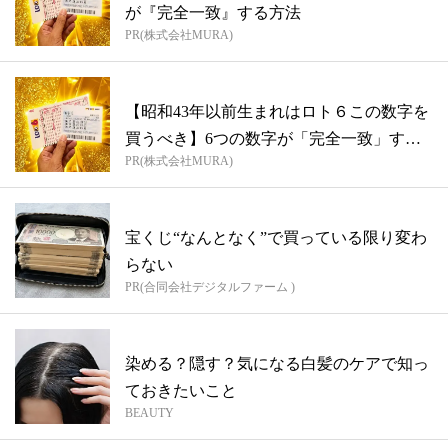
が『完全一致』する方法
PR(株式会社MURA)
【昭和43年以前生まれはロト６この数字を
買うべき】6つの数字が「完全一致」する
PR(株式会社MURA)
方...
宝くじ“なんとなく”で買っている限り変わ
らない
PR(合同会社デジタルファーム )
染める？隠す？気になる白髪のケアで知っ
ておきたいこと
BEAUTY