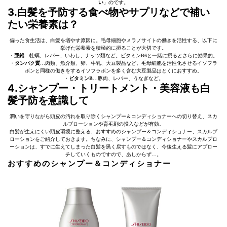
い
」のです。
3.白髪を予防する食べ物やサプリなどで補い
たい栄養素は？
偏った食生活は、白髪を増やす原因に。毛母細胞やメラノサイトの働きを活性する、以下に
挙げた栄養素を積極的に摂ることが大切です。
・
亜鉛
…牡蠣、レバー、いわし、ナッツ類など。ビタミンB6と一緒に摂るとさらに効果的。
・
タンパク質
…肉類、魚介類、卵、牛乳、大豆製品など。毛母細胞を活性化させるイソフラ
ボンと同様の働きをするイソフラボンを多く含む大豆製品はとくにおすすめ。
・
ビタミンB
…豚肉、レバー、うなぎなど。
4.シャンプー・トリートメント・美容液も白
髪予防を意識して
潤いを守りながら頭皮の汚れを取り除くシャンプー＆コンディショナーへの切り替え、スカ
ルプローションや育毛剤の投入などが有効。
白髪が生えにくい頭皮環境に整える、おすすめのシャンプー＆コンディショナー、スカルプ
ローションをご紹介しておきます。ちなみに、シャンプー＆コンディショナーやスカルプロ
ーションは、すでに生えてしまった白髪を黒く戻すものではなく、今後生える髪にアプロー
チしていくものですので、あしからず…。
おすすめのシャンプー＆コンディショナー