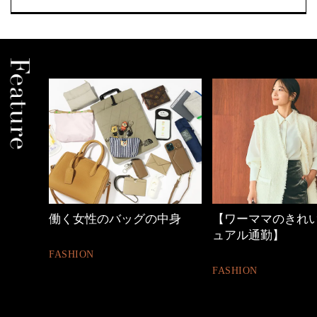
中身
【ワーママのきれいめカジ
40代の小顔メイク
ュアル通勤】
BEAUTY
FASHION