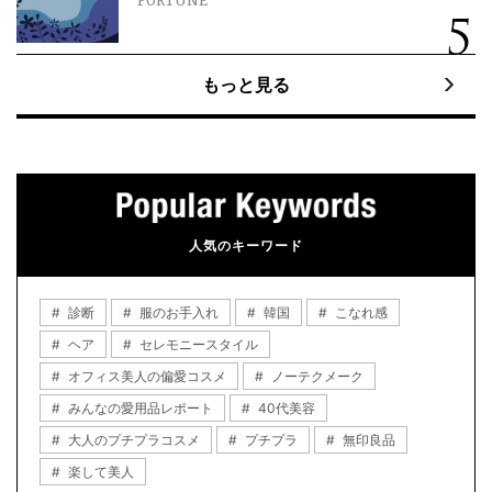
FORTUNE
もっと見る
人気のキーワード
診断
服のお手入れ
韓国
こなれ感
ヘア
セレモニースタイル
オフィス美人の偏愛コスメ
ノーテクメーク
みんなの愛用品レポート
40代美容
大人のプチプラコスメ
プチプラ
無印良品
楽して美人