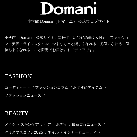
小学館 Domani（ドマーニ） 公式ウェブサイト
小学館「Domani」公式サイト。毎日忙しい40代の働く女性が、ファッショ
ン・美容・ライフスタイル…今よりもっと楽しくなれる！元気になれる！気
持ちよくなれる！こと限定でお届けするメディアです。
FASHION
コーディネート
ファッションコラム
おすすめアイテム
/
/
/
ファッションニュース
/
BEAUTY
メイク
スキンケア
ヘア
ボディ
最新美容ニュース
/
/
/
/
/
クリスマスコフレ2025
ネイル
インナービューティ
/
/
/