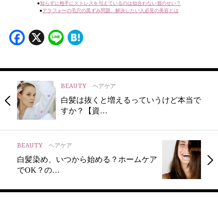
●
知らずに相手にストレスを与えているのは似合わない眉のせい？
●
アラフォーの毛穴の黒ずみ問題、解決したい人必見の美容とは
Facebook
X
Line
Hatena
BEAUTY
ヘアケア
白髪は抜くと増えるっていうけど本当で
すか？【資…
BEAUTY
ヘアケア
白髪染め、いつから始める？ホームケア
でOK？の…