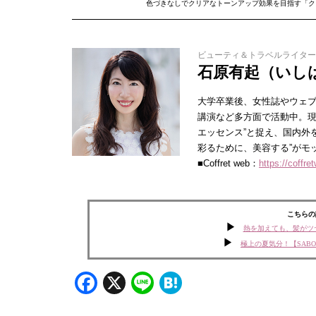
色づきなしでクリアなトーンアップ効果を目指す「ク
ビューティ＆トラベルライター
石原有起（いし
大学卒業後、女性誌やウェブ
講演など多方面で活動中。現
エッセンス”と捉え、国内外
彩るために、美容する”がモ
■Coffret web：
https://coffre
こちらの
熱を加えても、髪がツ
極上の夏気分！【SAB
Facebook
X
Line
Hatena