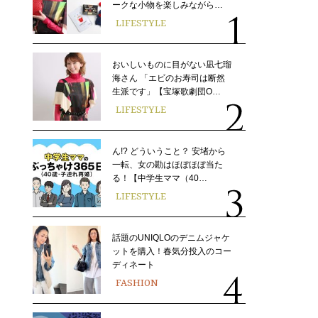
ークな小物を楽しみながら…
LIFESTYLE
おいしいものに目がない凪七瑠
海さん 「エビのお寿司は断然
生派です」【宝塚歌劇団O…
LIFESTYLE
ん!? どういうこと？ 安堵から
一転、女の勘はほぼほぼ当た
る！【中学生ママ（40…
LIFESTYLE
話題のUNIQLOのデニムジャケ
ットを購入！春気分投入のコー
ディネート
FASHION