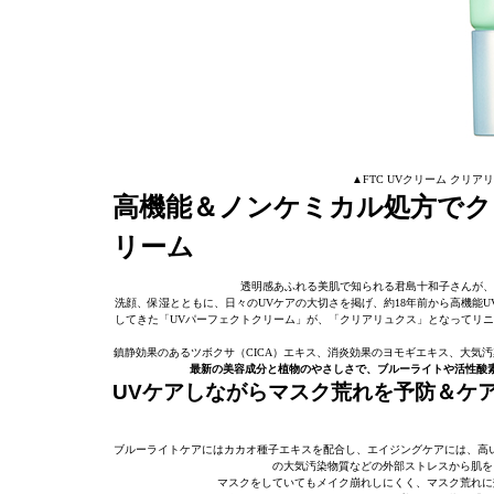
▲FTC UVクリーム クリアリュ
高機能＆ノンケミカル処方でク
リーム
透明感あふれる美肌で知られる君島十和子さんが、
洗顔、保湿とともに、日々のUVケアの大切さを掲げ、約18年前から高機能
してきた「UVパーフェクトクリーム」が、「クリアリュクス」となってリニ
鎮静効果のあるツボクサ（CICA）エキス、消炎効果のヨモギエキス、大気
最新の美容成分と植物のやさしさで、ブルーライトや活性酸
UVケアしながらマスク荒れを予防＆ケ
ブルーライトケアにはカカオ種子エキスを配合し、エイジングケアには、高い
の大気汚染物質などの外部ストレスから肌を
マスクをしていてもメイク崩れしにくく、マスク荒れに