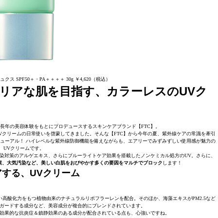
クス SPF50＋・PA＋＋＋＋ 30g ￥4,620（税込）
リアな肌を目指す、カラーレスのUVク
長年の美容体験をもとにプロデュースするスキンケアブランド【FTC】。
UVクリームの日常使いを啓蒙してきました。そんな【FTC】から今年の夏、紫外線ケアの常識を牽引
ューアル！ ハイレベルな紫外線防御機能を備えながらも、エアリーでみずみずしい使用感が魅力の
UVクリームです。
汚染対策のアルゲエキス、さらにブルーライトケア効果を搭載したノンケミカル処方のUV。さらに、
素、大気汚染など、美しい白肌をおびやかす多くの要因をマルチでブロック
します！
アする、UVクリーム
高酸化力をもつ植物由来のナチュラルリポフラーレンを配合。そのほか、海藻エキスがPM2.5など
ガードする成分など、美容成分が複合的にブレンドされています。
効果的な抗炎症＆鎮静効果のある成分が配合されている点も、心強いですね。