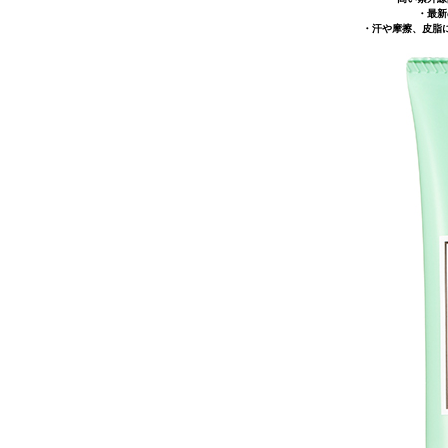
・最新
・汗や摩擦、皮脂