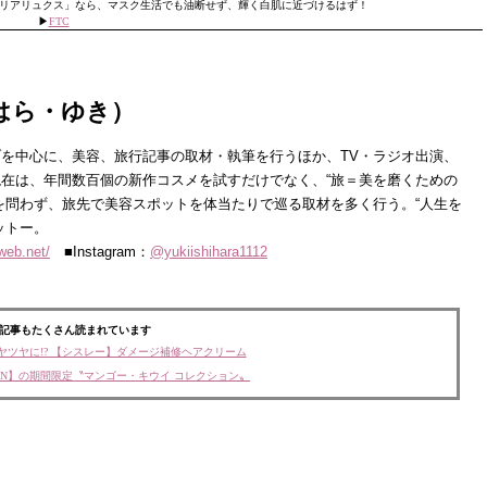
リアリュクス」なら、マスク生活でも油断せず、輝く白肌に近づけるはず！
▶︎
FTC
はら・ゆき）
を中心に、美容、旅行記事の取材・執筆を行うほか、TV・ラジオ出演、
在は、年間数百個の新作コスメを試すだけでなく、“旅＝美を磨くための
を問わず、旅先で美容スポットを体当たりで巡る取材を多く行う。“人生を
ットー。
tweb.net/
■Instagram：
@yukiishihara1112
記事もたくさん読まれています
ヤツヤに!? 【シスレー】ダメージ補修ヘアクリーム
ON】の期間限定〝マンゴー・キウイ コレクション〟