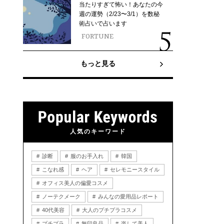
当たりすぎて怖い！あなたの今
週の運勢（2/23〜3/1）を数秘
術占いで占います
FORTUNE
もっと見る
人気のキーワード
診断
服のお手入れ
韓国
こなれ感
ヘア
セレモニースタイル
オフィス美人の偏愛コスメ
ノーテクメーク
みんなの愛用品レポート
40代美容
大人のプチプラコスメ
プチプラ
無印良品
楽して美人