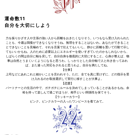
運命数11
自分を大切にしよう
力を振りかざす人や主張の強い人から距離をおきたくなりそう。いつもなら受け入れられた
ことも、今週は我慢ができなくなりそうね。無理をすることはないわ。あなたができること
とできないことを見極めて、それを言葉で伝えてもいいし、静かに距離を置いて行動で示し
てもいいかもね。人のために必要以上にエネルギーを使いすぎていたのかもしれないから、
しばらくの間は自分に軸を戻して、自分自身を徹底的に大切にすること。心身が整えば、物
事は自然とうまくいくようになると思うわ。しっかりとした自分軸で人と向き合ってみれ
ば、また違った対応をされると思うわよ。自分を満たしてね。
【仕事】
上司などにあれこれと細かいことを言われそう。ただ、全てを真に受けずに、どの指示を受
け入れるのか取捨選択して実行に移すことが大事よ。
【恋愛】
パートナーとの生活の中で、ガチガチにルールを決めてしまっていることがあるかもね。余
裕を持って楽しんで過ごすほうが、相手といい関係性を保てそう。
【ラッキーカラー】
ピンク。ピンクカラーの入ったワンピースを着てみて。