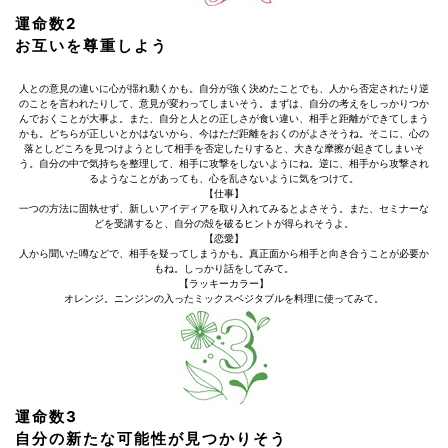
運命数2
お互いを尊重しよう
人との意見の違いに心が揺れ動くかも。自分が強く決めたことでも、人から否定されたり逆
のことを言われたりして、意見が変わってしまいそう。まずは、自分の考えをしっかりつか
んでおくことが大事よ。また、自分と人との正しさが食い違い、相手と距離ができてしまう
かも。どちらが正しいとかはないから、今はただ距離をおくのがよさそうね。そこに、心の
落としどころを見つけようとして相手を否定したりすると、大きな摩擦が起きてしまいそ
う。自分の中で気持ちを整理して、相手に攻撃をしないようにね。逆に、相手から攻撃され
るようなことがあっても、心を乱さないように気をつけて。
【仕事】
一つの方法に固執せず、新しいアイディアを取り入れてみるとよさそう。また、セミナーな
どを受講すると、自分の殻を破るヒントが得られそうよ。
【恋愛】
人から聞いた噂などで、相手を疑ってしまうかも。真正面から相手と向き合うことが必要か
もね。しっかり話をしてみて。
【ラッキーカラー】
オレンジ。ニンジンの入ったミックスベジタブルを料理に使ってみて。
運命数3
自分の新たな可能性が見つかりそう