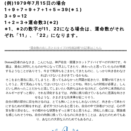
(例)1979年7月15日の場合
1＋9＋7＋9＋7＋1＋5＝39(※１)
3＋9＝12
1＋2＝3→運命数3(※2)
※1、※2の数字が11、22になる場合は、運命数がそれ
ぞれ「11」、「22」になります。
“運命数の出し方と11タイプの性格診断”の記事はこちら
Domani読者のみなさま、こんにちは。神戸在住・開運タロットアドバイザーのYURIです。今
週は、過去に封印したものが今になって浮上してきたり、終わったと思っていたものが再燃
するようなことがありそう。今まで気持ちをごまかしてきたものに、しっかり向き合わなけ
ればいけないときがきているかもね。
そこをまた適当に流してしまうと、思ってもみなかった問題が起きたり、影響が出てきたり
しそうよ。見て見ぬふりをしてはいけないということやね。何かしらの対処が必要よ。しん
どいし終わったことだからと流してしまいたい気持ちはわかるけれど、心の中に未消化のエ
ネルギーがずっと残り、それを消化するまでは、内側に残り続けているものに意識を向けさ
せるような、さまざまな出来事が起こりそう。
自分の闇の部分に目を向けるのは、とても怖いことかもしれないけれど、向き合って終わり
にするための行動をすれば、必ず片づけられると思うわ。自分の中で決着がつけば、心の平
安を取り戻せるし、その穏やかな状態をずっと保てると思うわよ。消化した後には、開放感
を感じられそうやね。自分の内側に残っているものに向き合うことは、あなたのためでもあ
り、あなたの大切な人のためでもあるのよ。