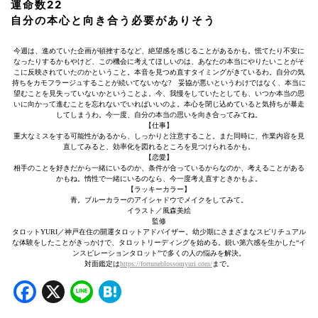
運命数22
自分の本心と向き合う必要がありそう
今週は、進めていた企画が頓挫するなど、絶望感を感じることがあるかも。慌てたり不安に
なったりするかもやけど、この機会に考えてほしいのは、あなたの本当にやりたいことがそ
こに反映されていたのかということ。本音を見つめ直すタイミングがきているわ。自分の気
持ちをカモフラージュすることが続いてないかな? 妥協が悪いというわけではなく、本当に
望むことを見失っていないかということよ。今、我慢をしていたとしても、いつか本当の思
いに向かって進むことを忘れないでいればいいのよ。本心を閉じ込めていると気持ちが暴走
してしまうわ。今一度、自分の本当の思いを向き合ってみてね。
【仕事】
重大なミスをする可能性があるから、しっかりと注意すること。また同時に、作業内容を見
直してみると、効率化を図れるところを見つけられるかも。
【恋愛】
相手のことを好きだから一緒にいるのか、条件が合っているからなのか、考えることがある
かもね。惰性で一緒にいるのなら、今一度考え直すときかもよ。
【ラッキーカラー】
青。ブルーカラーのアイシャドウでメイクをしてみて。
イラスト／風森美絵
監修
タロットYURI／神戸在住の開運タロットアドバイザー。幼少期にさまざまなスピリチュアル
な体験をしたことがきっかけで、タロットリーディングを始める。鋭い第六感を生かした“イ
ンスピレーションタロット”で多くの人の悩みを解決。
対面鑑定は
https://fortuneblossomyuri.com/
まで。
Facebook
X
Line
Hatena