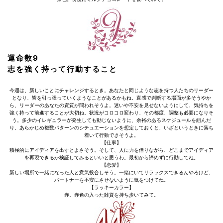
運命数9
志を強く持って行動すること
今週は、新しいことにチャレンジするとき。あなたと同じような志を持つ人たちのリーダー
となり、皆を引っ張っていくようなことがあるかもね。直感で判断する場面が多そうやか
ら、リーダーのあなたの資質が問われそうよ。迷いや不安を見せないようにして、気持ちを
強く持って前進することが大切ね。状況がコロコロ変わり、その都度、調整も必要になりそ
う。多少のイレギュラーが発生しても動じないように、余裕のあるスケジュールを組んだ
り、あらかじめ複数パターンのシチュエーションを想定しておくと、いざというときに落ち
着いて行動できそうよ。
【仕事】
積極的にアイディアを出すとよさそう。そして、人に力を借りながら、どこまでアイディア
を再現できるか検証してみるといいと思うわ。最初から諦めずに行動してね。
【恋愛】
新しい場所で一緒になった人と意気投合しそう。一緒にいてリラックスできるんやろけど、
パートナーを不安にさせないように気をつけてね。
【ラッキーカラー】
赤。赤色の入った雑貨を持ち歩いてみて。