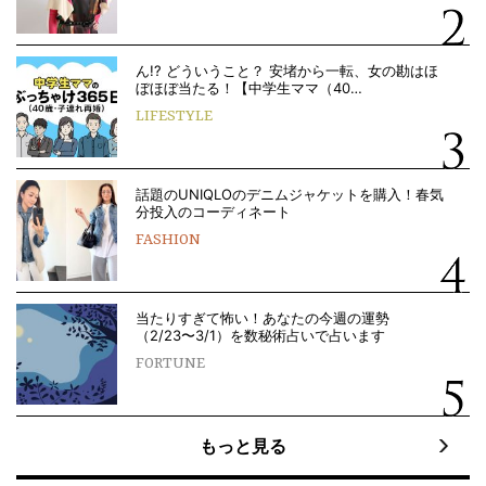
ん!? どういうこと？ 安堵から一転、女の勘はほ
ぼほぼ当たる！【中学生ママ（40…
LIFESTYLE
話題のUNIQLOのデニムジャケットを購入！春気
分投入のコーディネート
FASHION
当たりすぎて怖い！あなたの今週の運勢
（2/23〜3/1）を数秘術占いで占います
FORTUNE
もっと見る