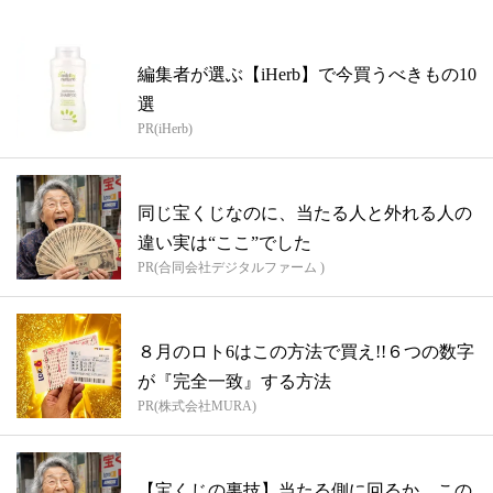
編集者が選ぶ【iHerb】で今買うべきもの10
選
PR(iHerb)
同じ宝くじなのに、当たる人と外れる人の
違い実は“ここ”でした
PR(合同会社デジタルファーム )
８月のロト6はこの方法で買え!!６つの数字
が『完全一致』する方法
PR(株式会社MURA)
【宝くじの裏技】当たる側に回るか、この