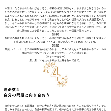
今週は、たくさんの出会いがありそう。年齢や性別に関係なく、さまざまな生き方をする人
たちとの交流で忙しくなりそうね。バラバラな個性を持つ人たちと話すことで、頭が混乱す
るようなこともあるかもしれへんけど、結果的にその出会いが、あなたの眠っている可能性
を見つけることにつながりそう。今まで出会ったことのない世界の人たちと共通要素が見つ
かり、そこから自分の生かし方や才能のようなものが明確になりそうやね。また、過去に形
にならなかったことや失敗したことが、今になって違う形で生かせることに気づくかも。過
去に諦めたことや置き去りにしたことなどを、一度振り返ってみて。
【仕事】
型破りの方法を取り入れたくなりそう。小さな失敗は起きるかもやけど、結果として満足い
く成功を収めることにつながりそうよ。強い意志を持って進めていってね。
【恋愛】
突然、パートナーとの遠距離生活が始まるかも。リアルに会えなくても相手からのメールや
電話で心もつながっていられそうやから、どんと構えてね。
【ラッキーカラー】
黒。黒ゴマをたっぷりかけた餅を食べてみて。
運命数4
自分の問題と向き合おう
自分を苦しめている原因は、自分の考え方や思い込みだったということに気づきそう。その
苦しみを手放すためには、自分の視野を広げて、根本的な考え方や物事の見方を変えること