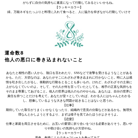
がらずに自分の気持ちに素直になって行動してみるといいかもね。
【ラッキーカラー】
緑。万能ネギをたっぷりと料理に入れて食べると、人に協力を仰ぎながら行動していけそ
う。
運命数8
他人の悪口に巻き込まれないこと
あなたと相性の悪い人から、陰口を言われたり、SNSなどで攻撃を受けるようなことがある
かも。ただ、大切なのは、あなたがそこにわざわざ巻き込まれに行かないこと。時に人は感
情を吐き出したがるし、衝動的な行動をとることも多いもの。けれど、わざわざその土俵に
上がらなくていいのよ。そして、その人が何を言っていたとしても、相手の正直な気持ちを
そのまま尊重してあげること。他人の世界は他人のものやからね。あなたは、自分の世界に
責任を持つことだけを考えて。あなたが堂々としていれば、わかる人にはちゃんとわかる
し、想像しているような大きな問題が起きることはないと思うわ。
【仕事】
期待していた取引がうまくいかなくなったり、組織内で意見の分裂などがあるかも。無理矢
理なんとかしようとするより、まずは様子を見てみたほうがよさそうよ。
【恋愛】
仕事と家庭を両立させるために、お互いの要望に折り合いをつける必要がありそう。思いや
りや助け合いの気持ちが大切やね。
【ラッキーカラー】
茶色。食後にミルクチョコレートを食べてみて。