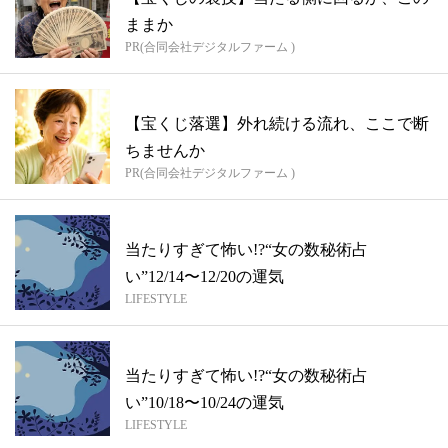
ままか
PR(合同会社デジタルファーム )
【宝くじ落選】外れ続ける流れ、ここで断
ちませんか
PR(合同会社デジタルファーム )
当たりすぎて怖い!?“女の数秘術占
い”12/14〜12/20の運気
LIFESTYLE
当たりすぎて怖い!?“女の数秘術占
い”10/18〜10/24の運気
LIFESTYLE