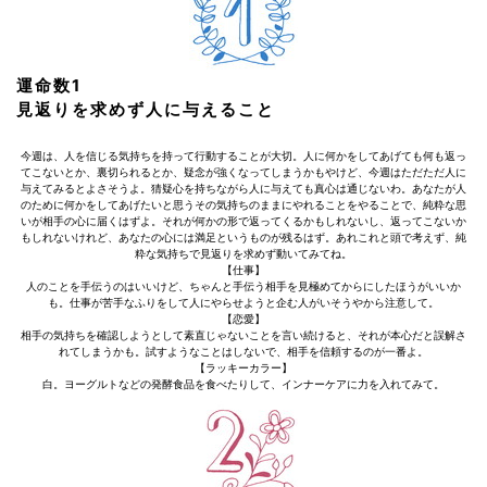
運命数1
見返りを求めず人に与えること
今週は、人を信じる気持ちを持って行動することが大切。人に何かをしてあげても何も返っ
てこないとか、裏切られるとか、疑念が強くなってしまうかもやけど、今週はただただ人に
与えてみるとよさそうよ。猜疑心を持ちながら人に与えても真心は通じないわ。あなたが人
のために何かをしてあげたいと思うその気持ちのままにやれることをやることで、純粋な思
いが相手の心に届くはずよ。それが何かの形で返ってくるかもしれないし、返ってこないか
もしれないけれど、あなたの心には満足というものが残るはず。あれこれと頭で考えず、純
粋な気持ちで見返りを求めず動いてみてね。
【仕事】
人のことを手伝うのはいいけど、ちゃんと手伝う相手を見極めてからにしたほうがいいか
も。仕事が苦手なふりをして人にやらせようと企む人がいそうやから注意して。
【恋愛】
相手の気持ちを確認しようとして素直じゃないことを言い続けると、それが本心だと誤解さ
れてしまうかも。試すようなことはしないで、相手を信頼するのが一番よ。
【ラッキーカラー】
白。ヨーグルトなどの発酵食品を食べたりして、インナーケアに力を入れてみて。