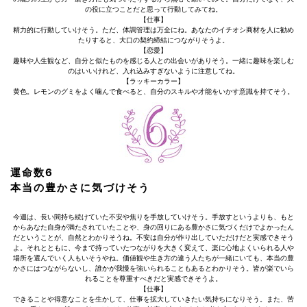
の役に立つことだと思って行動してみてね。
【仕事】
精力的に行動していけそう。ただ、体調管理は万全にね。あなたのイチオシ商材を人に勧め
たりすると、大口の契約締結につながりそうよ。
【恋愛】
趣味や人生観など、自分と似たものを感じる人との出会いがありそう。一緒に趣味を楽しむ
のはいいけれど、入れ込みすぎないように注意してね。
【ラッキーカラー】
黄色。レモンのグミをよく噛んで食べると、自分のスキルや才能をいかす意識を持てそう。
運命数6
本当の豊かさに気づけそう
今週は、長い間持ち続けていた不安や焦りを手放していけそう。手放すというよりも、もと
からあなた自身が満たされていたことや、身の回りにある豊かさに気づくだけでよかったん
だということが、自然とわかりそうね。不安は自分が作り出していただけだと実感できそう
よ。それとともに、今まで持っていたつながりを大きく変えて、楽に心地よくいられる人や
場所を選んでいく人もいそうやね。価値観や生き方の違う人たちが一緒にいても、本当の豊
かさにはつながらないし、誰かが我慢を強いられることもあるとわかりそう。皆が楽でいら
れることを尊重すべきだと実感できそうよ。
【仕事】
できることや得意なことを生かして、仕事を拡大していきたい気持ちになりそう。また、苦