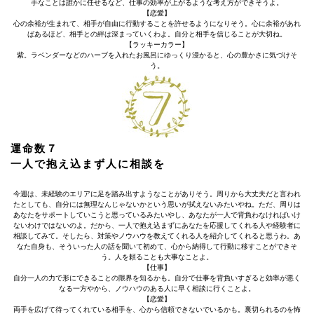
手なことは誰かに任せるなど、仕事の効率が上がるような考え方ができそうよ。
【恋愛】
心の余裕が生まれて、相手が自由に行動することを許せるようになりそう。心に余裕があれ
ばあるほど、相手との絆は深まっていくわよ。自分と相手を信じることが大切ね。
【ラッキーカラー】
紫。ラベンダーなどのハーブを入れたお風呂にゆっくり浸かると、心の豊かさに気づけそ
う。
運命数７
一人で抱え込まず人に相談を
今週は、未経験のエリアに足を踏み出すようなことがありそう。周りから大丈夫だと言われ
たとしても、自分には無理なんじゃないかという思いが拭えないみたいやね。ただ、周りは
あなたをサポートしていこうと思っているみたいやし、あなたが一人で背負わなければいけ
ないわけではないのよ。だから、一人で抱え込まずにあなたを応援してくれる人や経験者に
相談してみて。そしたら、対策やノウハウを教えてくれる人を紹介してくれると思うわ。あ
なた自身も、そういった人の話を聞いて初めて、心から納得して行動に移すことができそ
う。人を頼ることも大事なことよ。
【仕事】
自分一人の力で形にできることの限界を知るかも。自分で仕事を背負いすぎると効率が悪く
なる一方やから、ノウハウのある人に早く相談に行くことよ。
【恋愛】
両手を広げて待ってくれている相手を、心から信頼できないでいるかも。裏切られるのを怖