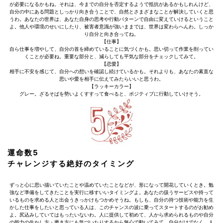
が必要になるかもね。それは、今までの自分を否定するようで抵抗があるかもしれんけど、
自分の中にある問題としっかり向き合うことで、自然とさまざまなことが解決していくと思
うわ。あなたの世界は、あなた自身の思考や行動パターンで自由に変えていけるということ
よ。他人や環境のせいにしたり、被害者意識が強いままでは、世界は変わらへんわ。しっか
り自分と向き合ってね。
【仕事】
自ら仕事を増やして、自分の首を締めていることに気づくかも。思い切って作業を削ってい
くことが必要ね。重要な部分と、減らしても平気な部分をチェックしてみて。
【恋愛】
相手に不安を感じて、自分への想いを確認し続けているかも。それよりも、あなたの素直な
思いや愛を相手に伝えてみたらいいと思うわ。
【ラッキーカラー】
グレー。ざるそばを勢いよくすすって食べると、ポジティブに行動していけそう。
運命数5
チャレンジする絶好のタイミング
ずっと心に思い描いていたことや温めていたことなどが、形になって開花していくとき。勉
強など準備をしてきたことを実行に移すいいタイミングよ。あなたの扱うサービスや持って
いるものを求める人と出会うきっかけもつかめそうね。もしも、自分の持つ技術や能力を生
かした仕事をしたいと思っている人は、このチャンスの波に乗ってスタートするのがお勧め
よ。尻込みしていてはもったいないわ。人に提供して初めて、人から求められるものや自分
の能力の生かし方・磨き方にも気づいたりするから無心で動いてみて。自分だけでなく、人