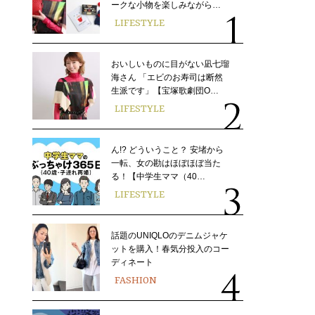
ークな小物を楽しみながら…
LIFESTYLE
おいしいものに目がない凪七瑠
海さん 「エビのお寿司は断然
生派です」【宝塚歌劇団O…
LIFESTYLE
ん!? どういうこと？ 安堵から
一転、女の勘はほぼほぼ当た
る！【中学生ママ（40…
LIFESTYLE
話題のUNIQLOのデニムジャケ
ットを購入！春気分投入のコー
ディネート
FASHION