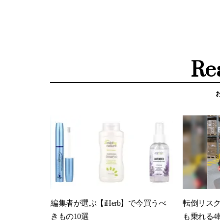
Re
編集者が選ぶ【iHerb】で今買うべ
転倒リス
きもの10選
も乗れる4