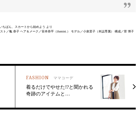
号 春いちばん、スカートから始めよう より
／亀 恭子 ヘア＆メーク／笹本恭平（ilumini.） モデル／小泉里子（本誌専属） 構成／菅 博子
FASHION
ママコーデ
着るだけでやせた!?と聞かれる
奇跡のアイテムと…