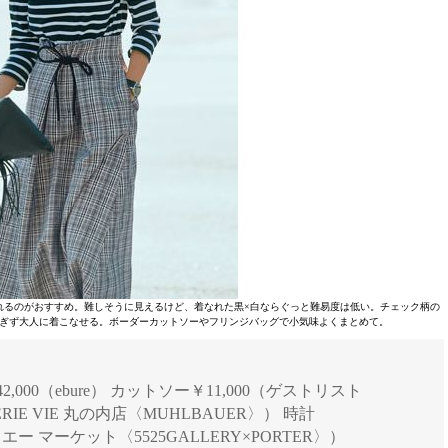
れるのがおすすめ。難しそうに見えるけど、着なれた黒×白ならぐっと難易度は低い。チェック柄の
ぎず大人に着こなせる。ボーダーカットソーやフリンジバッグで小気味よくまとめて。
42,000（ebure） カットソー￥11,000（ゲストリスト
RIE VIE 丸の内店〈MUHLBAUER〉） 時計
 エー マーケット〈5525GALLERY×PORTER〉）