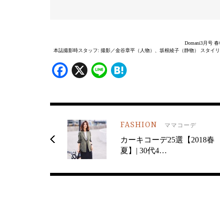
Domani3月
本誌撮影時スタッフ: 撮影／金谷章平（人物）、坂根綾子（静物） スタイリスト
Facebook
X
Line
Hatena
FASHION
ママコーデ
カーキコーデ25選【2018春
夏】| 30代4…