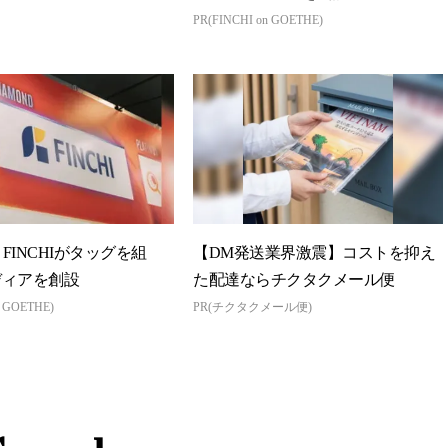
PR(FINCHI on GOETHE)
とFINCHIがタッグを組
【DM発送業界激震】コストを抑え
ディアを創設
た配達ならチクタクメール便
n GOETHE)
PR(チクタクメール便)