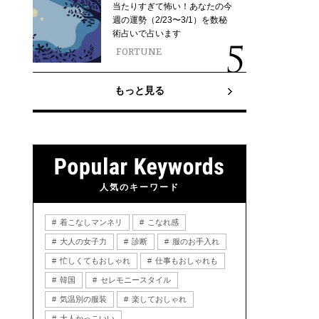
当たりすぎて怖い！あなたの今
週の運勢（2/23〜3/1）を数秘
術占いで占います
FORTUNE
もっと見る
人気のキーワード
着こなしマンネリ
こなれ感
大人の女子力
診断
服のお手入れ
忙しくてもおしゃれ
仕事もおしゃれも
韓国
セレモニースタイル
気温別の服装
楽しておしゃれ
大人かっこいい