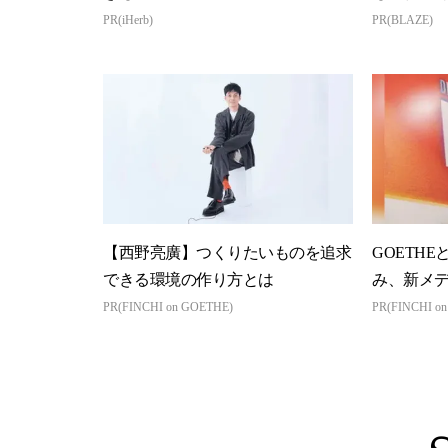
PR(iHerb)
PR(BLAZE)
【西野亮廣】つくりたいものを追求
GOETHE
できる環境の作り方とは
み、新メ
PR(FINCHI on GOETHE)
PR(FINCHI o