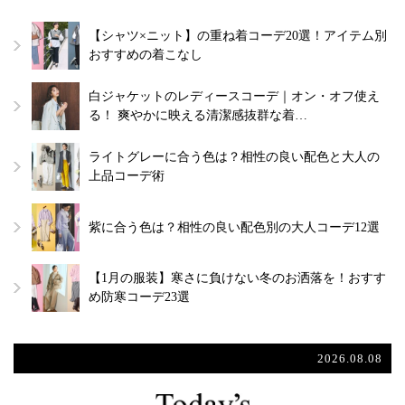
【シャツ×ニット】の重ね着コーデ20選！アイテム別
おすすめの着こなし
白ジャケットのレディースコーデ｜オン・オフ使え
る！ 爽やかに映える清潔感抜群な着…
ライトグレーに合う色は？相性の良い配色と大人の
上品コーデ術
紫に合う色は？相性の良い配色別の大人コーデ12選
【1月の服装】寒さに負けない冬のお洒落を！おすす
め防寒コーデ23選
2026.08.08