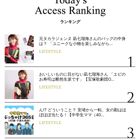
ランキング
元タカラジェンヌ 凪七瑠海さんのバッグの中身
は？ 「ユニークな小物を楽しみながら…
LIFESTYLE
おいしいものに目がない凪七瑠海さん 「エビの
お寿司は断然生派です」【宝塚歌劇団O…
LIFESTYLE
ん!? どういうこと？ 安堵から一転、女の勘はほ
ぼほぼ当たる！【中学生ママ（40…
LIFESTYLE