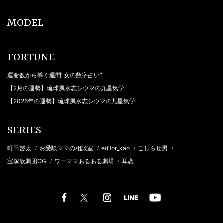
MODEL
FORTUNE
運命数から導く週間“女の数字占い”
【2月の運勢】琉球風水志シウマの九星気学
【2026年の運勢】琉球風水志シウマの九星気学
SERIES
町田啓太
お受験ママの相談室
editor_kao
こじらせ男
/
/
/
/
宝塚歌劇団OG
ワーママあるある劇場
耳恋
/
/