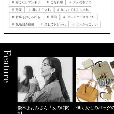
着こなしマンネリ
こなれ感
大人の女子力
診断
服のお手入れ
忙しくてもおしゃれ
仕事もおしゃれも
韓国
セレモニースタイル
気温別の服装
楽しておしゃれ
大人かっこいい
の時間
働く女性のバッグの中身
【ワーママのきれ
ュアル通勤】