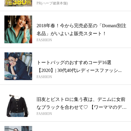
PR(ハーブ健康本舗)
2018年春！今から完売必至の「Domani別注
名品」がいよいよ販売スタート！
FASHION
トートバッグのおすすめコーデ16選
【2020】| 30代40代レディースファッシ...
FASHION
旧友とビストロに集う夜は、デニムに女前
なブラックを合わせて♡ 【ワーママのデニ
FASHION
ム...