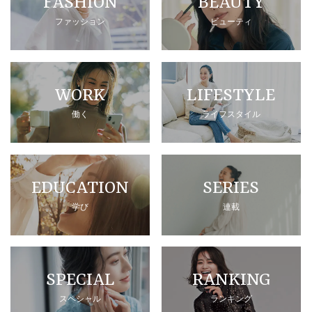
FASHION
BEAUTY
ファッション
ビューティ
WORK
LIFESTYLE
働く
ライフスタイル
EDUCATION
SERIES
学び
連載
SPECIAL
RANKING
スペシャル
ランキング