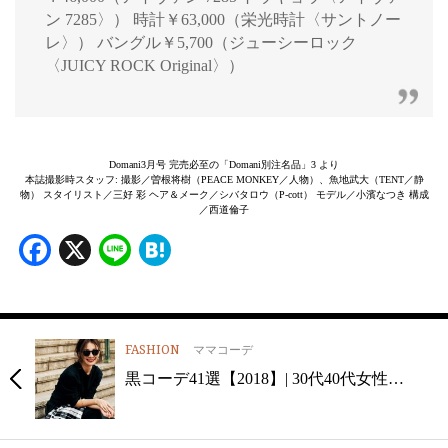
ン 7285〉） 時計￥63,000（栄光時計〈サントノー
レ〉） バングル￥5,700（ジューシーロック
〈JUICY ROCK Original〉）
Domani3月号 完売必至の「Domani別注名品」3 より
本誌撮影時スタッフ: 撮影／曽根将樹（PEACE MONKEY／人物）、魚地武大（TENT／静
物） スタイリスト／三好 彩 ヘア＆メーク／シバタロウ（P-cott） モデル／小濱なつき 構成
／西道倫子
Facebook
X
Line
Hatena
FASHION
ママコーデ
黒コーデ41選【2018】| 30代40代女性…