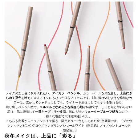
メイクの差し色に取り入れたい、
アイカラーペンシル
。カラーパールを高配合し、
上品にき
らめく発色
を叶える大人メイクにもぴったりなアイテムです。肌に溶け込むような繊細なカ
ラーは、ぼかしてシャドウにしても、ライナーを主役にしてもキマる優れもの。
繰り出しペンシル型で、
スルスルとなめらかな描き心地
が特徴です。しっとりとやわらかい
芯は、肌に密着して
一日キープ
！汗や皮脂、涙にも強い
ウォータープルーフ処方
なので、
様々な場面で大活躍間違いなし。
こちらも定番からニュアンスまで揃う、限定カラー2色をふくめた全5色展開です。【ブラウ
ンレッド／ピンクグロウ／マンダリン／シマーホワイト（限定色）／イノセントゴールド
（限定色）】
秋冬メイクは、上品に「彩る」