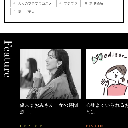
大人のプチプラコスメ
プチプラ
無印良品
楽して美人
おみさん「女の時間
心地よくいられるおしゃれ
40代
とは
BEAU
YLE
FASHION