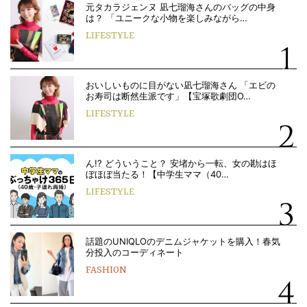
元タカラジェンヌ 凪七瑠海さんのバッグの中身
は？ 「ユニークな小物を楽しみながら…
LIFESTYLE
おいしいものに目がない凪七瑠海さん 「エビの
お寿司は断然生派です」【宝塚歌劇団O…
LIFESTYLE
ん!? どういうこと？ 安堵から一転、女の勘はほ
ぼほぼ当たる！【中学生ママ（40…
LIFESTYLE
話題のUNIQLOのデニムジャケットを購入！春気
分投入のコーディネート
FASHION