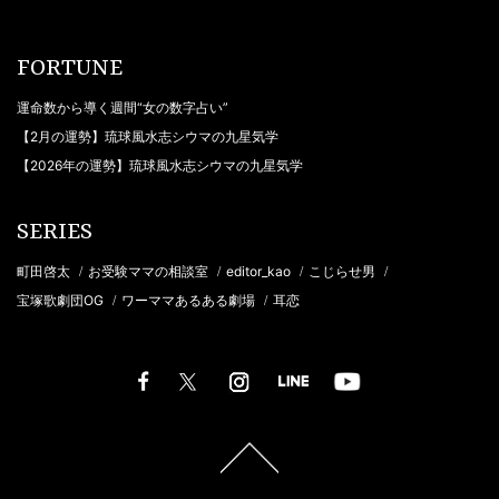
FORTUNE
運命数から導く週間“女の数字占い”
【2月の運勢】琉球風水志シウマの九星気学
【2026年の運勢】琉球風水志シウマの九星気学
SERIES
町田啓太
お受験ママの相談室
editor_kao
こじらせ男
/
/
/
/
宝塚歌劇団OG
ワーママあるある劇場
耳恋
/
/