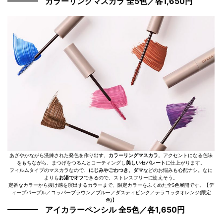
カラーリングマスカラ 全5色／各1,650円
あざやかながら洗練された発色を作り出す、
カラーリングマスカラ
。アクセントになる色味
をもちながら、まつげをつるんとコーティングし
美しいセパレート
に仕上がります。
フィルムタイプのマスカラなので、
にじみやごわつき、ダマ
などのお悩みも心配ナシ。なに
よりも
お湯でオフ
できるので、ストレスフリーに使えそう。
定番なカラーから抜け感を演出するカラーまで、限定カラーをふくめた全5色展開です。【デ
ィープパープル／コッパーブラウン／ブルー／ダスティピンク／テラコッタオレンジ(限定
色)】
アイカラーペンシル 全5色／各1,650円