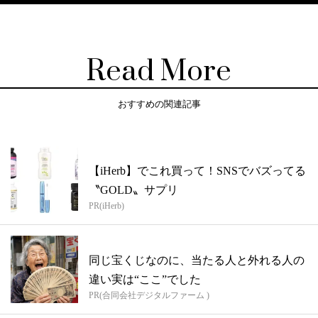
Read More
おすすめの関連記事
【iHerb】でこれ買って！SNSでバズってる
〝GOLD〟サプリ
PR(iHerb)
同じ宝くじなのに、当たる人と外れる人の
違い実は“ここ”でした
PR(合同会社デジタルファーム )