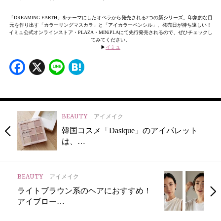
「DREAMING EARTH」をテーマにしたオペラから発売される2つの新シリーズ。印象的な目
元を作り出す「カラーリングマスカラ」と「アイカラーペンシル」、発売日が待ち遠しい！
イミュ公式オンラインストア・PLAZA・MINiPLAにて先行発売されるので、ぜひチェックし
てみてください。
▶︎
イミュ
Facebook
X
Line
Hatena
BEAUTY
アイメイク
韓国コスメ「Dasique」のアイパレット
は、…
BEAUTY
アイメイク
ライトブラウン系のヘアにおすすめ！
アイブロー…