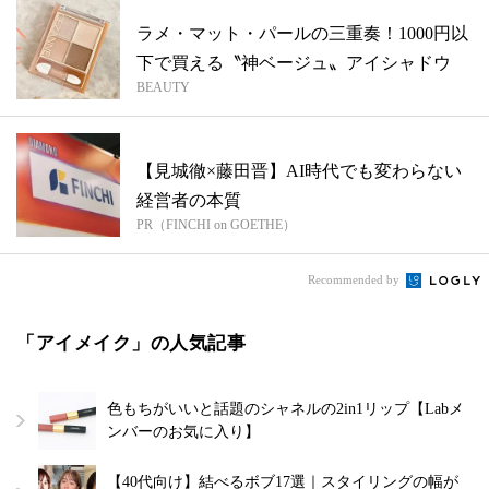
ラメ・マット・パールの三重奏！1000円以
下で買える〝神ベージュ〟アイシャドウ
BEAUTY
【見城徹×藤田晋】AI時代でも変わらない
経営者の本質
PR（FINCHI on GOETHE）
Recommended by
「アイメイク」の人気記事
色もちがいいと話題のシャネルの2in1リップ【Labメ
ンバーのお気に入り】
【40代向け】結べるボブ17選｜スタイリングの幅が